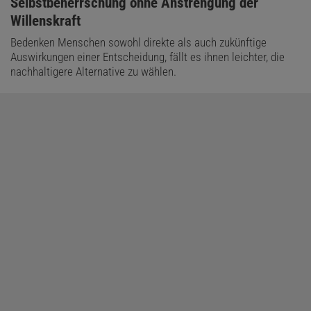
:
Selbstbeherrschung ohne Anstrengung der
Willenskraft
Bedenken Menschen sowohl direkte als auch zukünftige
Auswirkungen einer Entscheidung, fällt es ihnen leichter, die
nachhaltigere Alternative zu wählen.
Kostenloses Probeheft!
In den 1940er Jahren begründete der amerikanische
Mathematiker Norbert Wiener (1894-1964) die
Kybernetik
. Ihm
zufolge lässt sich das Verhalten von Systemen mittels geeigneter
Rückkopplungen (Feedbacks) kontrollieren. Schon früh schwebte
manchen Forschern eine Steuerung von Wirtschaft und