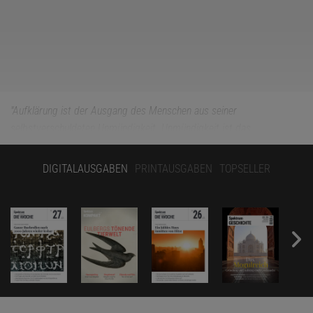
"Aufklärung ist der Ausgang des Menschen aus seiner
selbstverschuldeten Unmündigkeit. Unmündigkeit ist das
Unvermögen, sich seines Verstandes ohne Leitung eines anderen zu
bedienen."
Immanuel Kant, Was ist Aufklärung? (1784)
DIGITALAUSGABEN
PRINTAUSGABEN
TOPSELLER
Die digitale Revolution ist in vollem Gange. Wie wird sie unsere
Welt verändern? Jedes Jahr verdoppelt sich die Menge an Daten,
die wir produzieren. Mit anderen Worten: Allein 2015 kommen so
viele Daten hinzu wie in der gesamten Menschheitsgeschichte bis
2014 zusammen. Pro Minute senden wir Hunderttausende von
Google-Anfragen und Facebookposts. Sie verraten, was wir
denken und fühlen. Bald sind die Gegenstände um uns herum mit