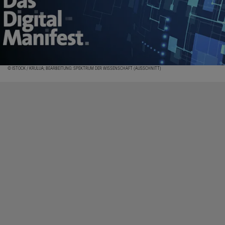
© ISTOCK / KRULUA; BEARBEITUNG: SPEKTRUM DER WISSENSCHAFT (AUSSCHNITT)