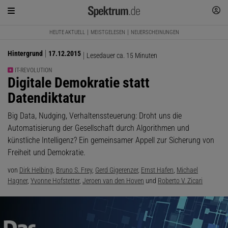
HEUTE AKTUELL
MEISTGELESEN
NEUERSCHEINUNGEN
Hintergrund
17.12.2015
Lesedauer ca. 15 Minuten
IT-REVOLUTION
:
Digitale Demokratie statt
Datendiktatur
Big Data, Nudging, Verhaltenssteuerung: Droht uns die
Automatisierung der Gesellschaft durch Algorithmen und
künstliche Intelligenz? Ein gemeinsamer Appell zur Sicherung von
Freiheit und Demokratie.
von
Dirk Helbing
,
Bruno S. Frey
,
Gerd Gigerenzer
,
Ernst Hafen
,
Michael
Hagner
,
Yvonne Hofstetter
,
Jeroen van den Hoven
und
Roberto V. Zicari