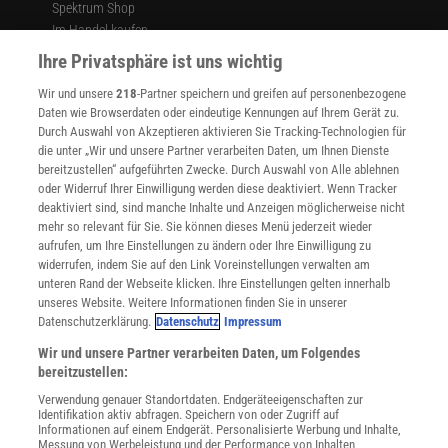
Engineering and Operations Research an der University of California in
Spektrum Shop
Berkeley.
Im Handel kaufen
Presse
Ihre Privatsphäre ist uns wichtig
Verträge kündigen
Diese Technologien finden auch in der Politik zunehmend
Wir und unsere
218
-Partner speichern und greifen auf personenbezogene
Widerruf
Zuspruch.
Unter dem Stichwort Nudging versucht man, Bürger im
Daten wie Browserdaten oder eindeutige Kennungen auf Ihrem Gerät zu.
großen Maßstab zu gesünderem oder umweltfreundlicherem
INFO
Durch Auswahl von Akzeptieren aktivieren Sie Tracking-Technologien für
Verhalten "anzustupsen"
- eine moderne Form des Paternalismus.
Mediadaten
die unter „Wir und unsere Partner verarbeiten Daten, um Ihnen Dienste
bereitzustellen“ aufgeführten Zwecke. Durch Auswahl von Alle ablehnen
Datenschutz
Der neue, umsorgende Staat interessiert sich nicht nur dafür, was
oder Widerruf Ihrer Einwilligung werden diese deaktiviert. Wenn Tracker
Nutzungsbedingungen
wir tun, sondern möchte auch sicherstellen, dass wir das Richtige
deaktiviert sind, sind manche Inhalte und Anzeigen möglicherweise nicht
Cookie-Einstellungen
tun. Das Zauberwort ist "Big Nudging", die Kombination von Big
mehr so relevant für Sie. Sie können dieses Menü jederzeit wieder
Utiq verwalten
aufrufen, um Ihre Einstellungen zu ändern oder Ihre Einwilligung zu
Data und Nudging (
siehe "Big Nudging"
). Es erscheint manchem
Nutzungsbasierte Onlinewerbung
widerrufen, indem Sie auf den Link Voreinstellungen verwalten am
wie ein digitales Zepter, mit dem man effizient durchregieren kann,
Alle Artikel
unteren Rand der Webseite klicken. Ihre Einstellungen gelten innerhalb
ohne die Bürger in demokratische Verfahren einbeziehen zu
unseres Website. Weitere Informationen finden Sie in unserer
Impressum
Datenschutzerklärung.
Datenschutz
Impressum
müssen. Lassen sich auf diese Weise Partikularinteressen
WEITERE ANGEBOTE
überwinden und der Lauf der Welt optimieren? Wenn ja, dann
Wir und unsere Partner verarbeiten Daten, um Folgendes
Angebote für Schulen
bereitzustellen:
könnte man regieren wie ein weiser König, der mit einer Art
Angebote für Institutionen
digitalem Zauberstab die gewünschten wirtschaftlichen und
Verwendung genauer Standortdaten. Endgeräteeigenschaften zur
Sprachen lernen mit Gymglish
Identifikation aktiv abfragen. Speichern von oder Zugriff auf
gesellschaftlichen Ergebnisse quasi herbeizaubert.
Lexika
Informationen auf einem Endgerät. Personalisierte Werbung und Inhalte,
Messung von Werbeleistung und der Performance von Inhalten,
Für Spektrum schreiben