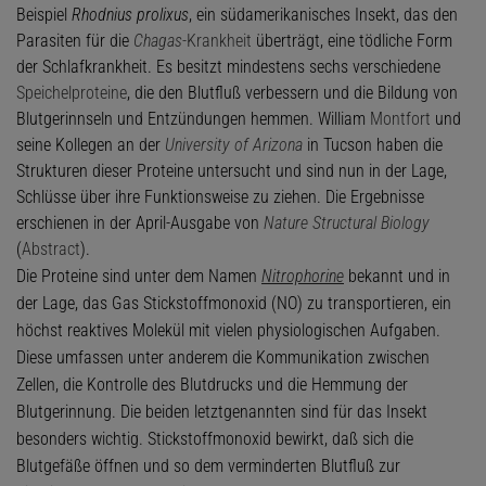
Beispiel
Rhodnius prolixus
, ein südamerikanisches Insekt, das den
Parasiten für die
Chagas
-Krankheit
überträgt, eine tödliche Form
der Schlafkrankheit. Es besitzt mindestens sechs verschiedene
Speichelproteine
, die den Blutfluß verbessern und die Bildung von
Blutgerinnseln und Entzündungen hemmen. William
Montfort
und
seine Kollegen an der
University of Arizona
in Tucson haben die
Strukturen dieser Proteine untersucht und sind nun in der Lage,
Schlüsse über ihre Funktionsweise zu ziehen. Die Ergebnisse
erschienen in der April-Ausgabe von
Nature Structural Biology
(
Abstract
).
Die Proteine sind unter dem Namen
Nitrophorine
bekannt und in
der Lage, das Gas Stickstoffmonoxid (NO) zu transportieren, ein
höchst reaktives Molekül mit vielen physiologischen Aufgaben.
Diese umfassen unter anderem die Kommunikation zwischen
Zellen, die Kontrolle des Blutdrucks und die Hemmung der
Blutgerinnung. Die beiden letztgenannten sind für das Insekt
besonders wichtig. Stickstoffmonoxid bewirkt, daß sich die
Blutgefäße öffnen und so dem verminderten Blutfluß zur