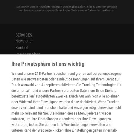
Sie können unsere Newsletter jederzeit wieder abbestellen. Infos zu unserem Umgang
mit Ihren personenbezogenen Daten finden Sie in unserer
Datenschutzerklärung
.
SERVICES
Newsletter
Kontakt
Spektrum Shop
Im Handel kaufen
Ihre Privatsphäre ist uns wichtig
Presse
Wir und unsere
218
-Partner speichern und greifen auf personenbezogene
Verträge kündigen
Daten wie Browserdaten oder eindeutige Kennungen auf Ihrem Gerät zu.
INFO
Durch Auswahl von Akzeptieren aktivieren Sie Tracking-Technologien für
Mediadaten
die unter „Wir und unsere Partner verarbeiten Daten, um Ihnen Dienste
bereitzustellen“ aufgeführten Zwecke. Durch Auswahl von Alle ablehnen
Datenschutz
oder Widerruf Ihrer Einwilligung werden diese deaktiviert. Wenn Tracker
Nutzungsbedingungen
deaktiviert sind, sind manche Inhalte und Anzeigen möglicherweise nicht
Cookie-Einstellungen
mehr so relevant für Sie. Sie können dieses Menü jederzeit wieder
Utiq verwalten
aufrufen, um Ihre Einstellungen zu ändern oder Ihre Einwilligung zu
Nutzungsbasierte Onlinewerbung
widerrufen, indem Sie auf den Link Voreinstellungen verwalten am
Alle Artikel
unteren Rand der Webseite klicken. Ihre Einstellungen gelten innerhalb