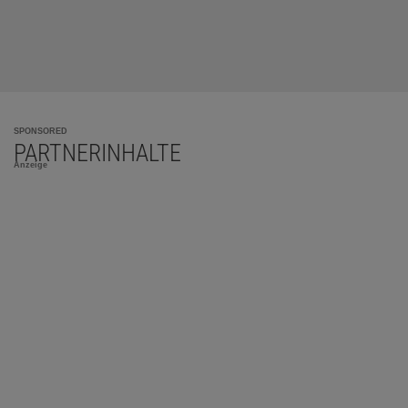
SPONSORED
PARTNERINHALTE
Anzeige