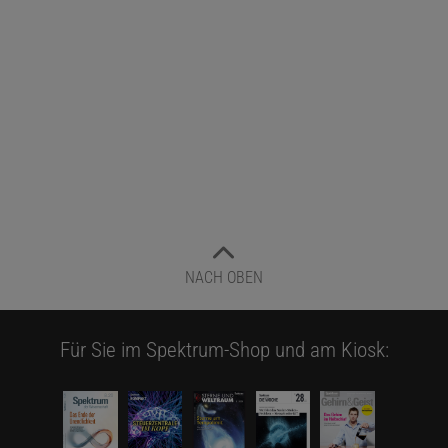
Darm, wo wir sie nun als unangenehm wahrnehmen.
Menschen mit Reizdarmsyndrom spüren Schmerzen im
Verdauungstrakt nicht nur früher und stärker. Sie scheinen zum
Teil generell wachsamer gegenüber körperlichen Reizen zu sein
und diese tendenziell eher negativ zu bewerten. »Wenn ich
besonders empfindlich und aufmerksam bin, merke ich ganz früh,
dass etwas nicht in Ordnung ist«, erklärt Elsenbruch. »Dann
reagieren verstärkt Hirnregionen, die solche Signale mit einer
Bedeutung und einer Emotion wie etwa Angst versehen.« Dazu
zählt beispielsweise der Thalamus, der als »Tor zum Bewusstsein«
gilt und sensorische Signale weiterleitet. Auch die Inselrinde trägt
NACH OBEN
dazu bei, indem sie unter anderem an der emotionalen Bewertung
von Schmerzen mitwirkt. In Teilen des zingulären Kortex wird die
Für Sie im Spektrum-Shop und am Kiosk:
Bedeutsamkeit der Emotionen eruiert. Die Aktivität dieser Areale
nimmt zu. Ob die veränderte Reizverarbeitung in den Regionen die
chronischen Schmerzen beim Reizdarmsyndrom bedingt oder ob
sie eine Folge der Erkrankung ist, lässt sich anhand der Daten