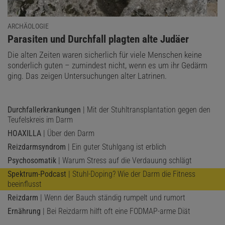
ARCHÄOLOGIE
:
Parasiten und Durchfall plagten alte Judäer
Die alten Zeiten waren sicherlich für viele Menschen keine
sonderlich guten – zumindest nicht, wenn es um ihr Gedärm
ging. Das zeigen Untersuchungen alter Latrinen.
Durchfallerkrankungen
| Mit der Stuhltransplantation gegen den
Teufelskreis im Darm
Das könnte Sie auch interessieren:
HOAXILLA
| Über den Darm
Digitalpaket: Das Gehirn
Reizdarmsyndrom
| Ein guter Stuhlgang ist erblich
Psychosomatik
| Warum Stress auf die Verdauung schlägt
Spektrum-Podcast
| Stuhl-Doping? Wie der Darm die Fitness
beeinflusst
Reizdarm
| Wenn der Bauch ständig rumpelt und rumort
Ernährung
| Bei Reizdarm hilft oft eine FODMAP-arme Diät
»Das, was wir als unangenehmes