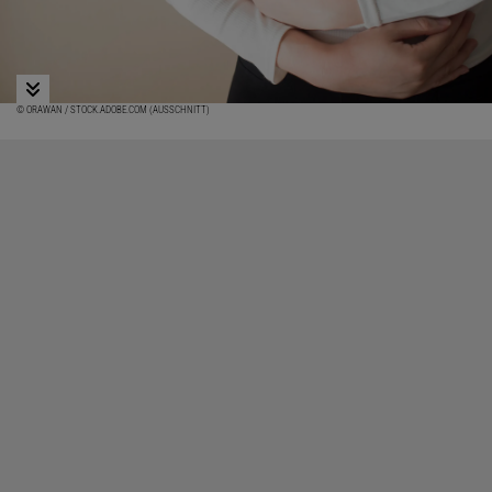
© ORAWAN / STOCK.ADOBE.COM (AUSSCHNITT)