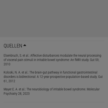
»Das Reizdarmsyndrom hat eine recht
ausgeprägte genetische Komponente«
Andreas Stengel, Universitätsklinikum Tübingen
Dieser Artikel ist enthalten in
Spektrum der
Wissenschaft Innerer Dialog – Wie Kopf und
Körper miteinander kommunizieren
QUELLEN
Download (Abo)
Elsenbruch, S. et al.: Affective disturbances modulate the neural processing
Ausgabe als PDF-Download (EUR 6,99)
of visceral pain stimuli in irritable bowel syndrome: An fMRI study. Gut 59,
2010
Koloski, N. A. et al.: The brain-gut pathway in functional gastrointestinal
Ein Zusammenspiel aus Effekten
disorders is bidirectional: A 12-year prospective population-based study. Gut
61, 2012
»Lange dachte man, man müsse die eine Ursache oder den einen
Biomarker für das Reizdarmsyndrom finden«, erläutert Andreas
Mayer E. A. et al.: The neurobiology of irritable bowel syndrome. Molecular
Psychiatry 28, 2023
Stengel, stellvertretender ärztlicher Direktor der Klinik für
Psychosomatische Medizin und Psychotherapie am
Universitätsklinikum Tübingen. Dieser Ansatz scheiterte jedoch: