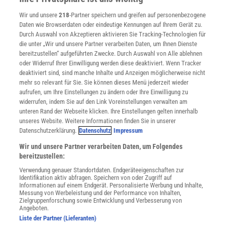
Verträge kündigen
Menschen mit Reizdarm Schmerzen verarbeiten. Dazu fragten sie
Wir und unsere
218
-Partner speichern und greifen auf personenbezogene
Widerruf
27 Frauen, unter denen 15 Betroffene waren, ob und in welchem
Daten wie Browserdaten oder eindeutige Kennungen auf Ihrem Gerät zu.
INFO
Durch Auswahl von Akzeptieren aktivieren Sie Tracking-Technologien für
Ausmaß sie depressive und Angstsymptome verspürten. Dann
Mediadaten
die unter „Wir und unsere Partner verarbeiten Daten, um Ihnen Dienste
führten sie bei ihnen einen endoskopischen Eingriff durch, bei dem
bereitzustellen“ aufgeführten Zwecke. Durch Auswahl von Alle ablehnen
Datenschutz
sie einen aufblasbaren Ballon in den Enddarm der Probandinnen
oder Widerruf Ihrer Einwilligung werden diese deaktiviert. Wenn Tracker
Nutzungsbedingungen
deaktiviert sind, sind manche Inhalte und Anzeigen möglicherweise nicht
einbrachten. Diesen dehnten sie anschließend, bis die individuelle
Cookie-Einstellungen
mehr so relevant für Sie. Sie können dieses Menü jederzeit wieder
Schmerzschwelle der Behandelten erreicht war.
Utiq verwalten
aufrufen, um Ihre Einstellungen zu ändern oder Ihre Einwilligung zu
Nutzungsbasierte Onlinewerbung
widerrufen, indem Sie auf den Link Voreinstellungen verwalten am
Bei der Prozedur lagen die Frauen in einem Scanner, der ihre
Alle Artikel
unteren Rand der Webseite klicken. Ihre Einstellungen gelten innerhalb
Hirnaktivität aufzeichnete. Wie erwartet, spürten Erkrankte den
unseres Website. Weitere Informationen finden Sie in unserer
Impressum
Datenschutzerklärung.
Datenschutz
Impressum
Dehnungsschmerz im Schnitt früher als Gesunde. Aufnahmen
WEITERE ANGEBOTE
mittels funktioneller Magnetresonanztomografie (fMRT) zeigten
Wir und unsere Partner verarbeiten Daten, um Folgendes
Angebote für Schulen
bereitzustellen:
bei Patientinnen mit überdurchschnittlichen Angstsymptomen eine
Angebote für Institutionen
Verwendung genauer Standortdaten. Endgeräteeigenschaften zur
erhöhte Aktivität in Teilen des zingulären Kortex, während sie unter
Sprachen lernen mit Gymglish
Identifikation aktiv abfragen. Speichern von oder Zugriff auf
Schmerzen litten. Dieses Areal ist sowohl bei Angst als auch bei
Lexika
Informationen auf einem Endgerät. Personalisierte Werbung und Inhalte,
Messung von Werbeleistung und der Performance von Inhalten,
Für Spektrum schreiben
der Schmerzverarbeitung involviert. Bei jenen mit Reizdarm sowie
Zielgruppenforschung sowie Entwicklung und Verbesserung von
Zugänglichkeitserklärung
Angeboten.
stärkeren depressiven Symptomen stieg bei Schmerz die Aktivität
Liste der Partner (Lieferanten)
im präfrontalen Kortex und in Teilen des Kleinhirns an. Zusammen
WEBSEITEN