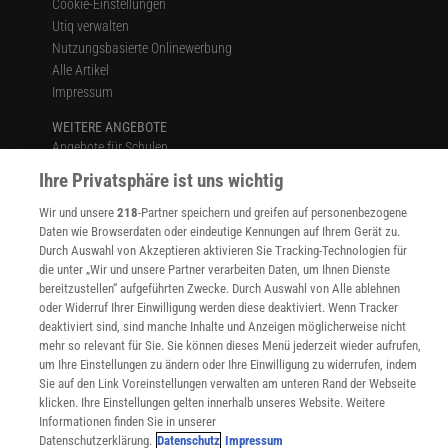
Cookie-Einstellungen
Utiq verwalten
Nutzungsbasierte Onlinewerbung
Alle Artikel
Impressum
WEITERE ANGEBOTE
Angebote für Schulen
Angebote für Institutionen
Ihre Privatsphäre ist uns wichtig
Sprachen lernen mit Gymglish
Lexika
Wir und unsere
218
-Partner speichern und greifen auf personenbezogene
Daten wie Browserdaten oder eindeutige Kennungen auf Ihrem Gerät zu.
Für Spektrum schreiben
Durch Auswahl von Akzeptieren aktivieren Sie Tracking-Technologien für
Zugänglichkeitserklärung
die unter „Wir und unsere Partner verarbeiten Daten, um Ihnen Dienste
bereitzustellen“ aufgeführten Zwecke. Durch Auswahl von Alle ablehnen
WEBSEITEN
oder Widerruf Ihrer Einwilligung werden diese deaktiviert. Wenn Tracker
KielSCN
deaktiviert sind, sind manche Inhalte und Anzeigen möglicherweise nicht
Wissenschaft in die Schulen
mehr so relevant für Sie. Sie können dieses Menü jederzeit wieder aufrufen,
SciLogs
um Ihre Einstellungen zu ändern oder Ihre Einwilligung zu widerrufen, indem
Sie auf den Link Voreinstellungen verwalten am unteren Rand der Webseite
klicken. Ihre Einstellungen gelten innerhalb unseres Website. Weitere
Informationen finden Sie in unserer
Uns finden Sie auch hier:
Datenschutzerklärung.
Datenschutz
Impressum