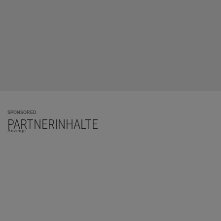
SPONSORED
PARTNERINHALTE
Anzeige