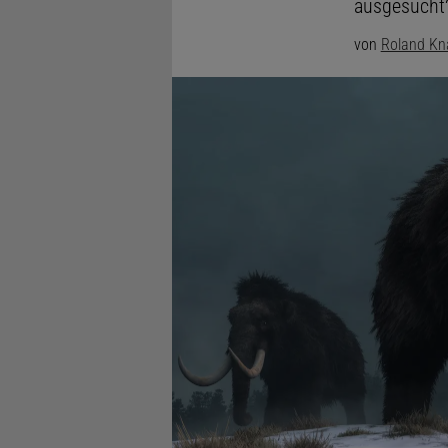
ausgesucht
von
Roland Kn