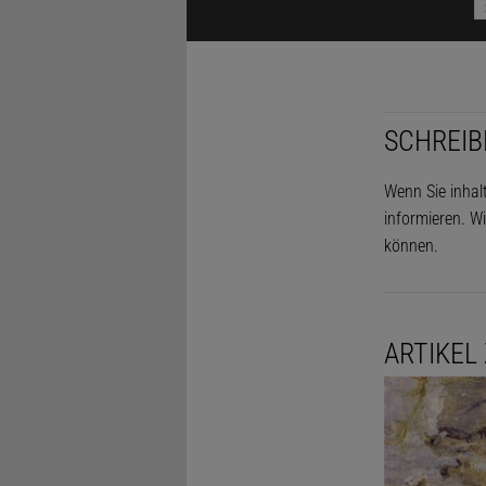
derart unwi
SCHREIB
Wenn Sie inhal
informieren. Wi
können.
Denn wie St
ARTIKEL
lediglich d
wohl 50 bis
anderes war.
scheinende 