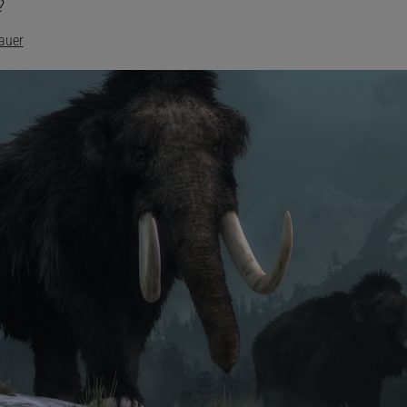
?
auer