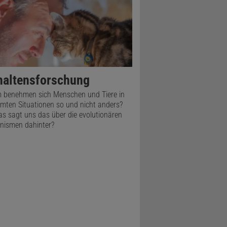
graben
haltensforschung
benehmen sich Menschen und Tiere in
mten Situationen so und nicht anders?
 Forscher am
s sagt uns das über die evolutionären
nismen dahinter?
Hinweise,
klärung:
hr Tausende
 Jäger im
asenfelle
stellten