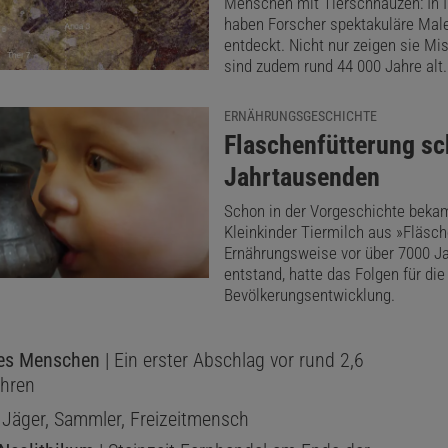
Menschen mit Tierschnauzen: In 
haben Forscher spektakuläre Mal
te auf dem dauernd gefrorenen Boden vor allem Schopf
entdeckt. Nicht nur zeigen sie Mi
sind zudem rund 44 000 Jahre alt.
 mit vereinzelten Gruppen der extrem kälteresistenten 
x gmelinii)
, schossen damals im Sommer viele Kräuter wie
ERNÄHRUNGSGESCHICHTE
Chrysanthemen-Gewächse in die Höhe, die einer reichen T
:
Flaschenfütterung sc
ben: Mammuts, Wollnashörner, Moschusochsen, Wisente,
Jahrtausenden
asten hier. Von ihnen wiederum lebten zahlreiche Raubtier
Schon in der Vorgeschichte beka
Kleinkinder Tiermilch aus »Fläsch
 Wölfe und Vielfraße, und ein Wesen, das von diesem Sch
Ernährungsweise vor über 7000 J
e magisch angezogen wurde – der Mensch. Für die Jäger
entstand, hatte das Folgen für die
Bevölkerungsentwicklung.
ab es reichlich Beute zu machen.
des Menschen
| Ein erster Abschlag vor rund 2,6
ahren
 Jäger, Sammler, Freizeitmensch