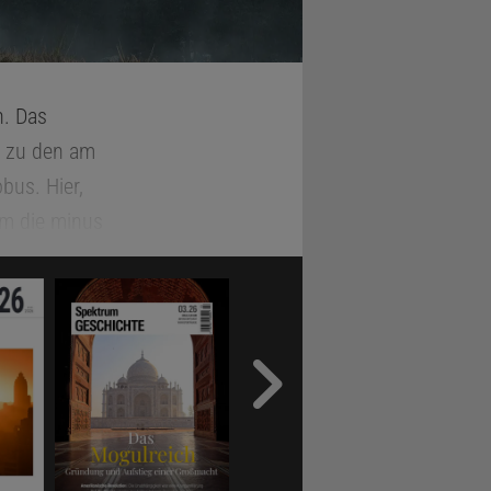
n. Das
t zu den am
bus. Hier,
m die minus
n reißt das
gend recht
Erde.
egen
er von der
s trieb
n in einer