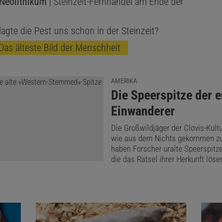
 Neolithikum
| Steinzeit-Fernhandel am Ende der
lagte die Pest uns schon in der Steinzeit?
Das älteste Bild der Menschheit
AMERIKA
:
Die Speerspitze der e
Einwanderer
Die Großwildjäger der Clovis-Kult
wie aus dem Nichts gekommen zu
haben Forscher uralte Speerspitz
die das Rätsel ihrer Herkunft löse