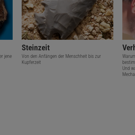
RESEARCH INSTITUTE, ST. PETERSBURG (AUSSCHNITT)
enschen | Am Jana-Strom im hohen Norden weit im Osten Sibiriens 
Steinzeit
Ver
te eines 32 000 Jahre alten Lagerplatzes aus.
r jene
Von den Anfängen der Menschheit bis zur
Warum 
Kupferzeit
bestim
erlegten Tiere landeten auf dem Speiseplan. So fanden die
Und wa
Mecha
zwar sehr viele Knochen von Schneehasen, aber keinerlei 
 Fleisch verzehrte. Ein Blick nach Grönland liefert eine Er
 die Inuit noch im 20. Jahrhundert mit Schlingen jedes Ja
obwohl ihnen das Fleisch überhaupt nicht schmeckte. Die
n hatten es vielmehr auf die besonders gut wärmenden H
»Daraus nähten sie warme Unterwäsche und Socken oder 