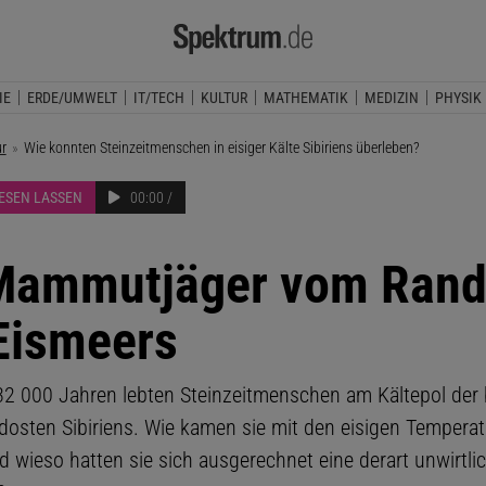
IE
ERDE/UMWELT
IT/TECH
KULTUR
MATHEMATIK
MEDIZIN
PHYSIK
ur
Aktuelle Seite:
Wie konnten Steinzeitmenschen in eisiger Kälte Sibiriens überleben?
LESEN LASSEN
00:00 /
Mammutjäger vom Ran
Eismeers
 32 000 Jahren lebten Steinzeitmenschen am Kältepol de
dosten Sibiriens. Wie kamen sie mit den eisigen Tempera
d wieso hatten sie sich ausgerechnet eine derart unwirtl