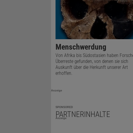
© ELENA Y. PAVLOVA, ARCTIC AND ANTARCTIC 
Suche nach den Steinzeitm
Menschwerdung
russische Forscher die Res
Von Afrika bis Südostasien haben Forsche
Überreste gefunden, von denen sie sich
Nicht alle 
Auskunft über die Herkunft unserer Art
erhoffen.
Fluss Jana 
dass man ihr
Anzeige
Dort fingen
von Hasen, 
SPONSORED
PARTNERINHALTE
hohen Norde
Anzeige
abgesehen. 