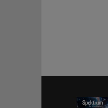
Einlagen fü
aufsteigende
vor 32 000 
wenn sie im
die dann ih
Warme So
Für diese Ü
Knochen, di
»Offensichtl
Kleidung un
Vermutlich 
wie ein gute
Allerdings 