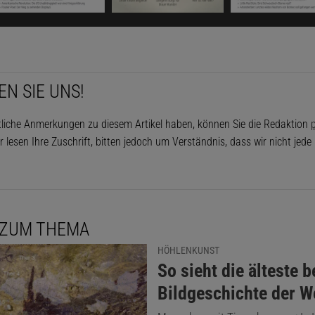
rtlichen Gegend aufzuhalten? Wie konnten sie überleben?
Dieser Artikel ist enthalten in
Spektrum – Die
Die Mammutjäger vom Rande des Eismeers
EN SIE UNS!
Jetzt informieren!
Ausgabe als PDF-Download (EUR 1,99)
tliche Anmerkungen zu diesem Artikel haben, können Sie die Redaktion
p
Die Woche-Archiv
r lesen Ihre Zuschrift, bitten jedoch um Verständnis, dass wir nicht jed
udien gezeigt haben
, war es seinerzeit nicht weniger frost
 ZUM THEMA
ie Sommer könnten etwas wärmer gewesen sein. Auch fiele
HÖHLENKUNST
 100 Liter mehr Niederschläge, so dass auch das Landscha
:
So sieht die älteste 
 An Stelle der heutigen Tundra erstreckte sich eine endlo
Bildgeschichte der W
Kältesteppe.