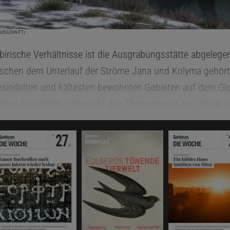
(AUSSCHNITT)
ibirische Verhältnisse ist die Ausgrabungsstätte abgelege
ischen dem Unterlauf der Ströme Jana und Kolyma gehör
siedelten und kältesten bewohnten Gebieten auf dem Glo
Osten Russlands, schwankt das Thermometer im Januar u
r gut zwei Monate im Sommer bleibt es frostfrei, und dan
 durchaus die Plus-30-Grad-Marke. Obendrein ist die Ge
München etwa fällt im Jahr viermal so viel Wasser auf die 
 fanden der Archäologe Wladimir Pitulko und seine Koll
t hier, unweit der Siedlung Nischnejansk, wenige Kilomet
te entfernt, 32 000 Jahre alte Spuren von Menschen. Wa
und Sammler dazu, sich ohne die Hilfsmittel der Zivilisatio