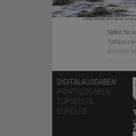
© DANIEL ESKRIDGE / GETTY IMAGES / ISTOCK 
Selbst für s
Tiefland zw
dünnsten be
im Fernen 
38 Grad. Nu
Thermometer
DIGITALAUSGABEN
trocken: In 
PRINTAUSGABEN
TOPSELLER
Und dennoch
BUNDLES
ausgerechne
Nordmeerküs
diese Jäger 