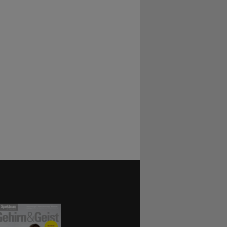
en
inzeitjäger
im Sinn,
n auslegten,
nen
bargen:
hre
ulko.
wichtig,
nden die