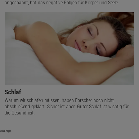
Serotonintransporter. Sie wird mit einem erhöhten
angespannt, hat das negative Folgen für Körper und Seele.
Depressionsrisiko in Verbindung gebracht. "Diese
Risikogenvariante konnten wir in einer kleineren Studie mit
180 Patienten auch bei Menschen mit Insomnie finden; es könnte
also sein, dass beide Erkrankungen eine gemeinsame biologische
Wurzel haben."
Schlaf
Warum wir schlafen müssen, haben Forscher noch nicht
abschließend geklärt. Sicher ist aber: Guter Schlaf ist wichtig für
die Gesundheit.
Anzeige