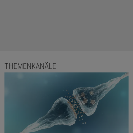
psychischen Erkrankungen vermitteln könnte, vermutet der
Freiburger Schlafforscher in einem Phänomen, das
Wissenschaftler als "Hyperarousal" bezeichnen, zu Deutsch in
etwa "Übererregtheit". Sowohl bei Schlafstörungen als auch bei
fast allen psychischen Erkrankungen leiden die Betroffenen unter
einer starken Anspannung. Die Herzfrequenz ist erhöht, und die
Nebennierenrinde schüttet verstärkt das Stresshormon Cortisol
aus. Das macht sich auch subjektiv bemerkbar: "Der depressive
Mensch sorgt sich um die Zukunft", sagt Riemann, "der
THEMENKANÄLE
schizophrene Mensch mit einer Paranoia fühlt sich verfolgt und
versucht sich wie in einem Hitchcock-Film zu verstecken; und ein
Mensch mit einer Angststörung schreckt beim geringsten Anlass
zusammen."
Beim Hyperarousal handelt sich um eine übertriebene
Stressreaktion, die grundlos permanent anhält. Sie lässt die
Betroffenen nicht mehr richtig schlafen. "Hyperarousal und die
Schlafstörung erhöhen wiederum die Anfälligkeit für eine