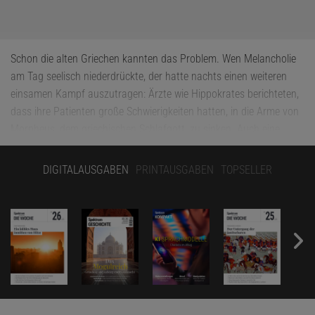
Schon die alten Griechen kannten das Problem. Wen Melancholie
am Tag seelisch niederdrückte, der hatte nachts einen weiteren
einsamen Kampf auszutragen: Ärzte wie Hippokrates berichteten,
dass ihre Patienten große Schwierigkeiten hatten, in die Arme von
Morpheus, dem griechischen Schlafgott, zu sinken. Auch eine
Nacht durchzuschlafen, fiel ihnen schwer. Oder sie erwachten am
Morgen viel zu früh.
DIGITALAUSGABEN
PRINTAUSGABEN
TOPSELLER
Statt von Melancholie würden wir heute vermutlich eher von
Depressionen reden, doch die Nähe zu Schlafstörungen ist über
die Jahrtausende hinweg die gleiche geblieben. Forscher haben
diesen Zusammenhang lange Zeit sehr einseitig interpretiert: Die
Depression galt als der eigentliche Übeltäter und die Schlafstörung
nur als ihre Begleiterscheinung. Dass derzeit ein Umdenken unter
Forschern stattfindet, dazu hat auch Dieter Riemann vom