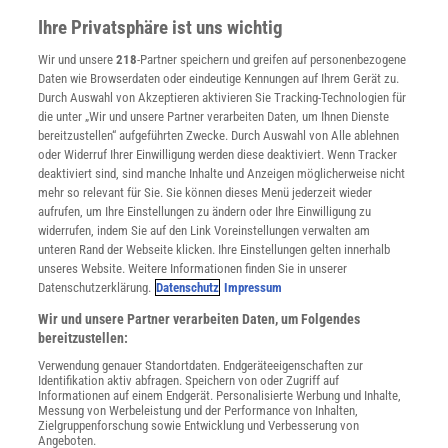
konzentrieren.
Presse
Ihre Privatsphäre ist uns wichtig
Verträge kündigen
Belege dafür
haben Wissenschaftler der University of British
Wir und unsere
218
-Partner speichern und greifen auf personenbezogene
Widerruf
Daten wie Browserdaten oder eindeutige Kennungen auf Ihrem Gerät zu.
Columbia im kanadischen Vancouver zusammengetragen:
INFO
Durch Auswahl von Akzeptieren aktivieren Sie Tracking-Technologien für
Müdigkeit verschlechterte beispielsweise
bei Kindern mit ADHS
Mediadaten
die unter „Wir und unsere Partner verarbeiten Daten, um Ihnen Dienste
auch die schulischen Leistungen - und zwar über die ADHS-
bereitzustellen“ aufgeführten Zwecke. Durch Auswahl von Alle ablehnen
Datenschutz
oder Widerruf Ihrer Einwilligung werden diese deaktiviert. Wenn Tracker
Symptome hinaus. Im Gehirn reagiert offenbar der präfrontale
Nutzungsbedingungen
deaktiviert sind, sind manche Inhalte und Anzeigen möglicherweise nicht
Kortex besonders sensibel auf schlechten Schlaf, und dessen
Cookie-Einstellungen
mehr so relevant für Sie. Sie können dieses Menü jederzeit wieder
Utiq verwalten
Aufgaben liegen eben gerade in Bereichen wie Impulskontrolle und
aufrufen, um Ihre Einstellungen zu ändern oder Ihre Einwilligung zu
Nutzungsbasierte Onlinewerbung
widerrufen, indem Sie auf den Link Voreinstellungen verwalten am
Aufmerksamkeitssteuerung. Das zeigt einmal mehr: Die
Alle Artikel
unteren Rand der Webseite klicken. Ihre Einstellungen gelten innerhalb
Verbindung zwischen psychischen Erkrankungen und
unseres Website. Weitere Informationen finden Sie in unserer
Impressum
Schlafstörungen ist beileibe keine Einbahnstraße - sondern verläuft
Datenschutzerklärung.
Datenschutz
Impressum
WEITERE ANGEBOTE
in beide Richtungen.
Wir und unsere Partner verarbeiten Daten, um Folgendes
Angebote für Schulen
bereitzustellen:
Angebote für Institutionen
Diesen Artikel empfehlen:
Verwendung genauer Standortdaten. Endgeräteeigenschaften zur
Sprachen lernen mit Gymglish
Identifikation aktiv abfragen. Speichern von oder Zugriff auf
Lexika
Informationen auf einem Endgerät. Personalisierte Werbung und Inhalte,
Messung von Werbeleistung und der Performance von Inhalten,
Für Spektrum schreiben
Zielgruppenforschung sowie Entwicklung und Verbesserung von
Zugänglichkeitserklärung
Christian Wolf
Angeboten.