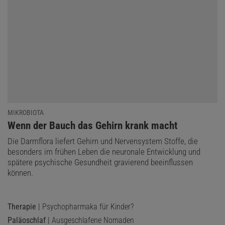
MIKROBIOTA
:
Wenn der Bauch das Gehirn krank macht
Die Darmflora liefert Gehirn und Nervensystem Stoffe, die
Das könnte Sie auch interessieren:
besonders im frühen Leben die neuronale Entwicklung und
spätere psychische Gesundheit gravierend beeinflussen
Perfektionismus – Ein Risikofaktor für
können.
psychische Erkrankungen?
Therapie
| Psychopharmaka für Kinder?
Paläoschlaf
| Ausgeschlafene Nomaden