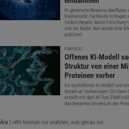
eindämmen
tag für uns, mit Universitäten,
KI‑generierte Beweise überfluten 
der Museen zusammenzuarbeiten, zum
Mathematik. Fachleute schlagen 
fordern Regeln, damit Forschung 
 der Digitalisierung von Kulturerbe. Da
und fair bleibt. Nun wurde eine Er
 am Anfang viel mehr kämpfen, jetzt
publiziert.
nstream.
ESMFOLD2
:
Offenes KI-Modell sa
Thema ist auch, den Leuten immer
© MANFRED WERNER /
CLAUDIA G
Struktur von einer Mi
klären, wie wir arbeiten, wer wir sind,
Claudia Garád |
Sei
Proteinen vorher
Kommunikationswiss
dass dieses Ökosystem, in dem wir
Wikimedia Österreic
erhalten bleiben muss. Als ich
Ein quelloffenes KI-Modell und ei
der aktiven Wikipe
Anzahl an Vorhersagen: Ein Open-
habe, war freies, offenes Internet
Konferenzen für fre
erstellt mit dem KI-Tool ESMFold2
ist sie außerdem P
Da gab es Menschen, die diese Utopie
das bekannte Universum der Prote
tanden und sich engagierten. Die
-Ära
| »Wir können nur erahnen, was genau vor
r neuen Generationen ist eine ganz andere. Wir müssen ne