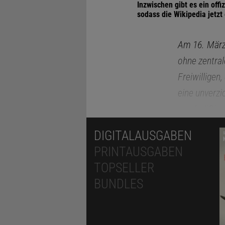
Inzwischen gibt es ein off
sodass die Wikipedia jetzt
Am 16.
März
ohne zentral
Freiwilligen,
eine unverzi
regelmäßig 
Im Interview
DIGITALAUSGABEN
es heute um 
PRINTAUSGABEN
gemeinsamen,
TOPSELLER
Fake News u
BUNDLES
Frau Garád,
Alles ist p