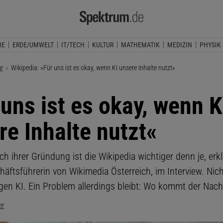
IE
ERDE/UMWELT
IT/TECH
KULTUR
MATHEMATIK
MEDIZIN
PHYSIK
ur
Aktuelle Seite:
Wikipedia: »Für uns ist es okay, wenn KI unsere Inhalte nutzt«
 uns ist es okay, wenn K
re Inhalte nutzt«
h ihrer Gründung ist die Wikipedia wichtiger denn je, erkl
äftsführerin von Wikimedia Österreich, im Interview. Nicht
en KI. Ein Problem allerdings bleibt: Wo kommt der Nac
er