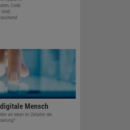
daten, Code
 sind.
rraschend
hen direkt
cken dann
 den Weg in
te stark
n, aber
kommt.
 mit solchen
uen, wie man
 digitale Mensch
sher von
len wir leben im Zeitalter der
isierung?