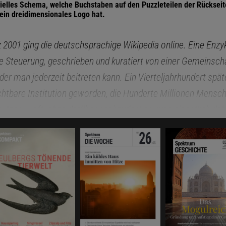
izielles Schema, welche Buchstaben auf den Puzzleteilen der Rücksei
 ein dreidimensionales Logo hat.
 2001 ging die deutschsprachige Wikipedia online. Eine Enzy
e Steuerung, geschrieben und kuratiert von einer Gemeinsch
 der man jederzeit beitreten kann. Ein Vierteljahrhundert spät
chtbare Institution geworden, die Hunderte Millionen Mensc
nutzen
– oft, ohne darüber nachzudenken, was eigentlich dah
 erklärt Claudia Garád, Geschäftsführerin von Wikimedia Öste
die deutschsprachige Wikipedia steht. Und wie die Idee der
 freien und unabhängigen Wissensdatenbank in der Zeit von
nd globalen Konflikten bestehen
kann.
 was ist heute anders als beim Start von Wikipedia?
rofessioneller geworden. Am Anfang waren die Vereine kom