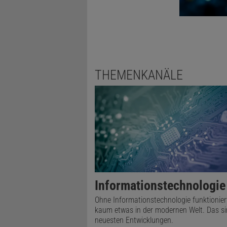
Und wegen 
auf der Wik
THEMENKANÄLE
auch wenige
die aktive C
nutzen, wei
mittlerweil
Wir bemerke
Themen ause
Informationstechnologie
Menschen wi
Ohne Informationstechnologie funktionier
selbst zu un
kaum etwas in der modernen Welt. Das si
neuesten Entwicklungen.