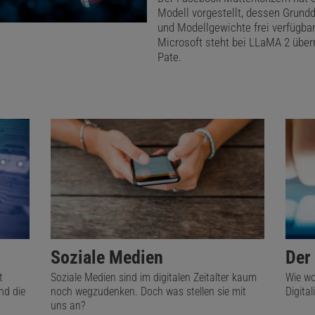
Modell vorgestellt, dessen Grund
Denkfehler vermeidet
und Modellgewichte frei verfügbar
Microsoft steht bei LLaMA 2 übe
Pate.
der KI-Zusammenfassungen landen immer weniger Mensc
ipedia. Spenden werden dadurch schwieriger, aber es drü
r Menschen das erste Mal den Edit-Button und finden so
ommunity. Viele Leute wissen nicht, dass sie unsere Inhal
l die ganzen KI-Anwendungen zwar massiv darauf aufbaue
e oft nicht mehr darauf hinweisen, wo die Information her
n jetzt noch keinen Mega-Einbruch, aber wir müssen uns
inandersetzen, bevor die Krise da ist. Wir müssen scha
Soziale Medien
Der
eder neu erreicht. Menschen kommen nicht mehr wie bi
t
Soziale Medien sind im digitalen Zeitalter kaum
Wie wol
s.
nd die
noch wegzudenken. Doch was stellen sie mit
Digital
uns an?