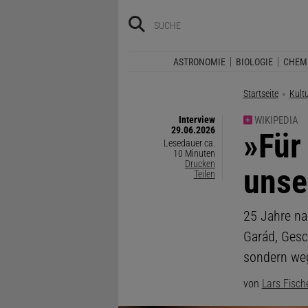
ASTRONOMIE
BIOLOGIE
CHEM
Startseite
Kult
Interview
WIKIPEDIA
29.06.2026
:
»Für
Lesedauer ca.
10 Minuten
Drucken
unse
Teilen
25 Jahre nac
Garád, Gesch
sondern weg
von
Lars Fisch