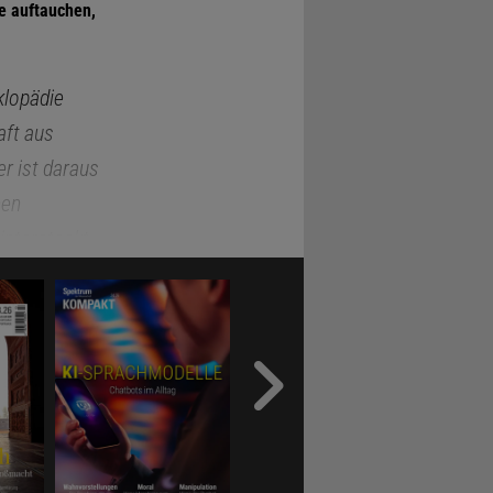
te auftauchen,
klopädie
aft aus
er ist daraus
hen
intersteckt.
rreich, wie
 KI,
plett