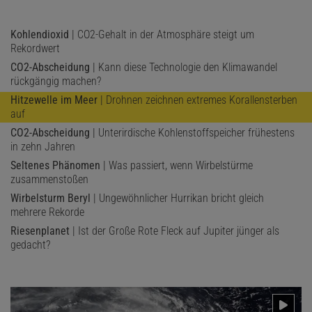
produzieren.
Kohlendioxid
| CO2-Gehalt in der Atmosphäre steigt um
Rekordwert
CO2-Abscheidung
| Kann diese Technologie den Klimawandel
rückgängig machen?
Hitzewelle im Meer
| Drohnen zeichnen extremes Korallensterben
auf
CO2-Abscheidung
| Unterirdische Kohlenstoffspeicher frühestens
in zehn Jahren
Seltenes Phänomen
| Was passiert, wenn Wirbelstürme
zusammenstoßen
Wirbelsturm Beryl
| Ungewöhnlicher Hurrikan bricht gleich
mehrere Rekorde
Riesenplanet
| Ist der Große Rote Fleck auf Jupiter jünger als
gedacht?
Das könnte Sie auch interessieren: