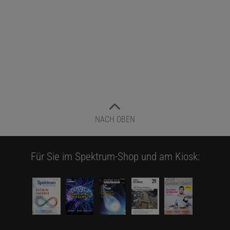
NACH OBEN
Für Sie im Spektrum-Shop und am Kiosk: