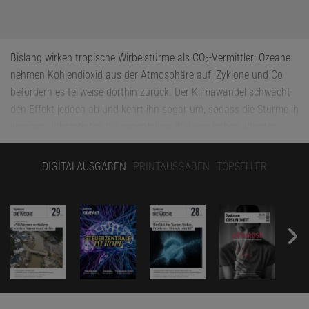
Bislang wirken tropische Wirbelstürme als CO
-Vermittler: Ozeane
2
nehmen Kohlendioxid aus der Atmosphäre auf, Zyklone und Co
befördern es teilweise dorthin zurück. Der Klimawandel schwächt
den Effekt jedoch ab und kehrt ihn sogar um, sodass die Stürme in
wenigen Jahrzehnten die gegenteilige Wirkung haben könnten.
Dann würden sie zur Kohlenstoffaufnahme der Meere beitragen,
wie ein chinesisches Forschungsteam herausgefunden hat
.
DIGITALAUSGABEN
PRINTAUSGABEN
TOPSELLER
Man kennt sie eher unter ihren regionalen Bezeichnungen als
Hurrikan, Taifun oder Zyklon. Ganz gleich, wie sie heißen, die
gigantischen Meeresstürme entstehen alle ähnlich: Das Wasser der
obersten 50 Meter eines Ozeans erwärmt sich über eine kritische
Temperatur von rund 26 Grad Celsius, woraufhin große Mengen
Wasser verdunsten und nach oben steigen. In der Höhe
kondensiert das Wasser zu Wolken, wobei Wärme frei wird, welche