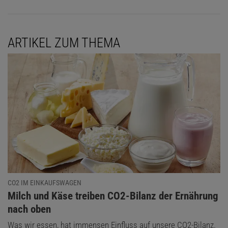
gerichtet (»suction«) oder zum Zentrum hin (»pumping«) –
abhängig von der Drehrichtung des Sturms. Dadurch muss
Wasser aus tieferen Schichten nachströmen, sodass
ARTIKEL ZUM THEMA
kälteres Tiefenwasser an die Oberfläche gelangt.
CO2 IM EINKAUFSWAGEN
:
Milch und Käse treiben CO2-Bilanz der Ernährung
nach oben
© SPEKTRUM DER WISSENSCHAFT / MIKE ZEITZ (AUSSCHNITT)
Was wir essen, hat immensen Einfluss auf unsere CO2-Bilanz.