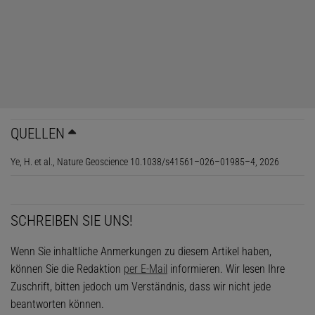
Der Ekman-Transport ist eine nach dem schwedischen
Ozeanografen Vagn Walfried Ekman benannte vertikale
Strömung in der oberen Wasserschicht der Ozeane. Wenn
beispielsweise ein tropischer Wirbelsturm die
Meeresoberfläche in Bewegung setzt, wird die
darunterliegende Wasserschicht mitgezogen, diese
wiederum beeinflusst die nächsttiefere Schicht und so
weiter. Dieser Effekt setzt sich nach unten fort, bis sich der
QUELLEN
Impuls in etwa 50 Metern Tiefe verliert.
Ye, H. et al., Nature Geoscience 10.1038/s41561–026–01985–4, 2026
Da sich die Schichten nach unten hin immer langsamer
bewegen, wirkt auch die Erdrotation, in Form der
Corioliskraft
, anders darauf. Im Durchschnitt resultiert eine
SCHREIBEN SIE UNS!
horizontale Wasserbewegung, die etwa quer zur
Windrichtung verläuft.
Wenn Sie inhaltliche Anmerkungen zu diesem Artikel haben,
können Sie die Redaktion
per E-Mail
informieren. Wir lesen Ihre
Verläuft der Wind zusätzlich kreisförmig wie bei einem
Zuschrift, bitten jedoch um Verständnis, dass wir nicht jede
tropischen Wirbelsturm, ist der oberflächliche
beantworten können.
Wassertransport entweder aus dem Zentrum heraus