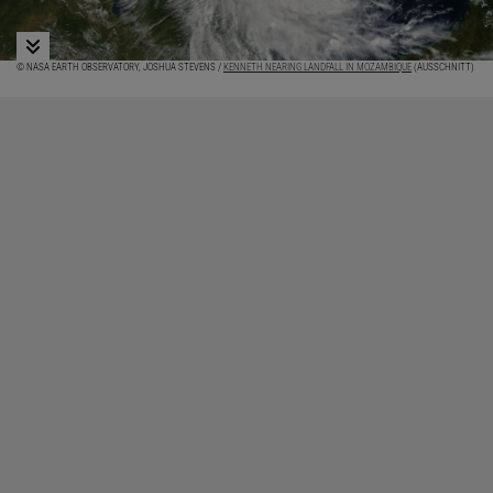
© NASA EARTH OBSERVATORY, JOSHUA STEVENS /
KENNETH NEARING LANDFALL IN MOZAMBIQUE
(AUSSCHNITT)