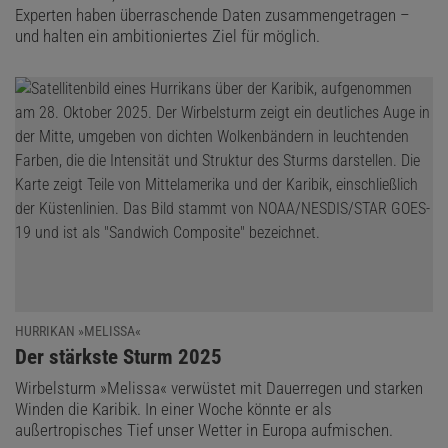
Experten haben überraschende Daten zusammengetragen –
und halten ein ambitioniertes Ziel für möglich.
Das hat schwerwiegende Auswirkungen auf den Kohlenstoffdioxid-
Haushalt der Erde. Die Ozeane nehmen etwa 20 bis 30 Prozent
des menschengemachten CO
auf – das entspricht rund zwei
2
Milliarden Tonnen Kohlenstoff pro Jahr. Ein Großteil davon ist in
den tiefen, kalten Schichten der Meere gebunden, die ein tropischer
Wirbelsturm an die Oberfläche befördert.
Dies führt zu einem komplexen Zusammenspiel: An der Oberfläche
entsteht ein Ungleichgewicht der CO
-Konzentration zwischen
2
Atmosphäre und Ozean, und das tiefe, CO
-gesättigte Wasser
2
setzt das Gas frei. Gleichzeitig kann kaltes Wasser mehr CO
2
aufnehmen als warmes, und die Oberfläche kühlt durch die tiefen
HURRIKAN »MELISSA«
Wasserschichten ab. Bis zu einem Monat nach einem Sturm
:
Der stärkste Sturm 2025
nimmt das gekühlte Wasser daher einen Teil des abgegebenen
Kohlendioxids wieder auf. Durch die unüblich hohe Konzentration
Wirbelsturm »Melissa« verwüstet mit Dauerregen und starken
Winden die Karibik. In einer Woche könnte er als
von CO
an der sonnendurchstrahlten Oberfläche entsteht zudem
2
außertropisches Tief unser Wetter in Europa aufmischen.
ein perfekter Lebensraum für Algen, die CO
binden und Sauerstoff
2