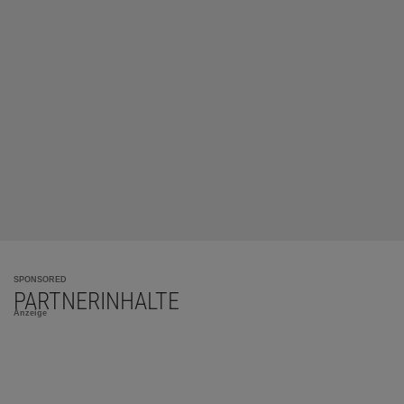
SPONSORED
PARTNERINHALTE
Anzeige