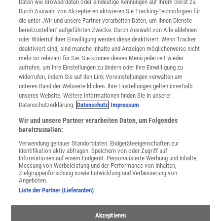
Daten wie Browserdaten oder eindeutige Kennungen auf Ihrem Gerät zu.
INFO
Durch Auswahl von Akzeptieren aktivieren Sie Tracking-Technologien für
Mediadaten
die unter „Wir und unsere Partner verarbeiten Daten, um Ihnen Dienste
bereitzustellen“ aufgeführten Zwecke. Durch Auswahl von Alle ablehnen
Datenschutz
oder Widerruf Ihrer Einwilligung werden diese deaktiviert. Wenn Tracker
Nutzungsbedingungen
deaktiviert sind, sind manche Inhalte und Anzeigen möglicherweise nicht
Cookie-Einstellungen
mehr so relevant für Sie. Sie können dieses Menü jederzeit wieder
Utiq verwalten
aufrufen, um Ihre Einstellungen zu ändern oder Ihre Einwilligung zu
Nutzungsbasierte Onlinewerbung
widerrufen, indem Sie auf den Link Voreinstellungen verwalten am
Alle Artikel
unteren Rand der Webseite klicken. Ihre Einstellungen gelten innerhalb
unseres Website. Weitere Informationen finden Sie in unserer
Impressum
Datenschutzerklärung.
Datenschutz
Impressum
WEITERE ANGEBOTE
Wir und unsere Partner verarbeiten Daten, um Folgendes
Angebote für Schulen
bereitzustellen:
Angebote für Institutionen
Verwendung genauer Standortdaten. Endgeräteeigenschaften zur
Sprachen lernen mit Gymglish
Identifikation aktiv abfragen. Speichern von oder Zugriff auf
Lexika
Informationen auf einem Endgerät. Personalisierte Werbung und Inhalte,
Messung von Werbeleistung und der Performance von Inhalten,
Für Spektrum schreiben
Zielgruppenforschung sowie Entwicklung und Verbesserung von
Zugänglichkeitserklärung
Angeboten.
Liste der Partner (Lieferanten)
WEBSEITEN
KielSCN
Akzeptieren
Wissenschaft in die Schulen