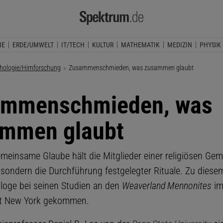
IE
ERDE/UMWELT
IT/TECH
KULTUR
MATHEMATIK
MEDIZIN
PHYSIK
hologie/Hirnforschung
Aktuelle Seite:
Zusammenschmieden, was zusammen glaubt
ammenschmieden, was
mmen glaubt
emeinsame Glaube hält die Mitglieder einer religiösen Ge
ondern die Durchführung festgelegter Rituale. Zu diese
iologe bei seinen Studien an den
Weaverland Mennonites
im
t New York gekommen.