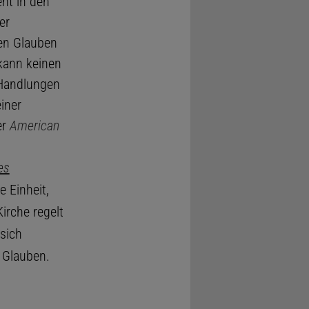
ht in den
er
sen Glauben
kann keinen
 Handlungen
einer
er
American
es
 Einheit,
irche regelt
 sich
 Glauben.