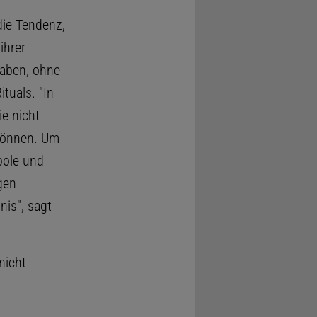
die Tendenz,
ihrer
haben, ohne
tuals. "In
ie nicht
 können. Um
bole und
gen
is", sagt
nicht