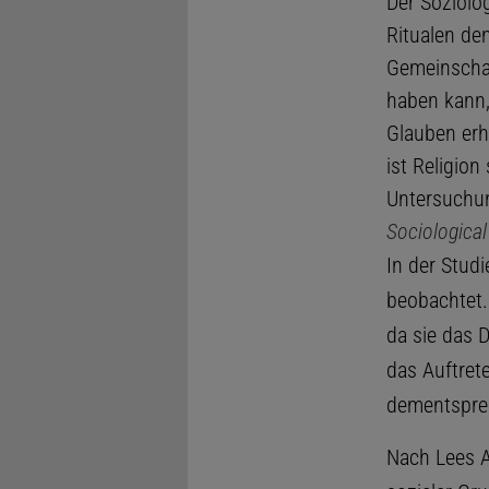
Der Soziolo
Ritualen den
Gemeinschaf
haben kann,
Glauben erh
ist Religion
Untersuchu
Sociological
In der Studi
beobachtet. 
da sie das D
das Auftrete
dementsprec
Nach Lees A