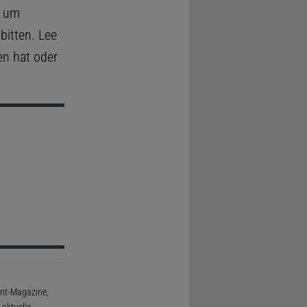
f um
itten. Lee
en hat oder
rint-Magazine,
aktuelle