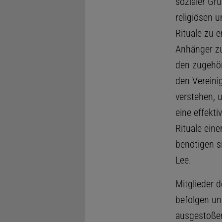
sozialer Gr
religiösen 
Rituale zu 
Anhänger zu
den zugehör
den Vereinig
verstehen, u
eine effekti
Rituale ein
benötigen s
Lee.
Mitglieder 
befolgen un
ausgestoßen