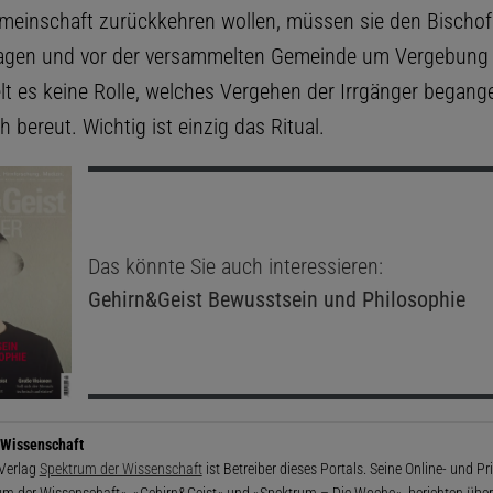
einschaft zurückkehren wollen, müssen sie den Bischo
ragen und vor der versammelten Gemeinde um Vergebung b
elt es keine Rolle, welches Vergehen der Irrgänger begang
ch bereut. Wichtig ist einzig das Ritual.
Das könnte Sie auch interessieren:
Gehirn&Geist
Bewusstsein und Philosophie
 Wissenschaft
 Verlag
Spektrum der Wissenschaft
ist Betreiber dieses Portals. Seine Online- und P
um der Wissenschaft«, »Gehirn&Geist« und »Spektrum – Die Woche«, berichten über 