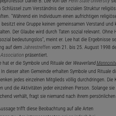
gieprofessor Daniel B. Lee von der
Penn State University
sie
 Schlüssel zum Verständnis der sozialen Struktur religiös
ten. "Während ein Individuum einen aufrichtigen religiö
 besitzt eine Gruppe keinen gemeinsamen Verstand und 
alten. Der Glaube wird durch Taten sozial relevant. Ohne
 sozial bedeutungslos", meint er. Lee hat die Ergebnisse s
ng auf dem
Jahrestreffen
vom 21. bis 25. August 1998 d
 Association
präsentiert.
e hat er die Symbole und Rituale der
Weaverland
Mennonit
In dieser alten Gemeinde erhalten Symbole und Rituale die
enken jedes einzelnen Mitglieds völlig durchdringen. Die K
n und die Aktivitäten jeder einzelnen Person. Solange sie
hend verhält, fragt sie niemand nach ihrem persönlichen
ussage trifft diese Beobachtung auf alle Arten