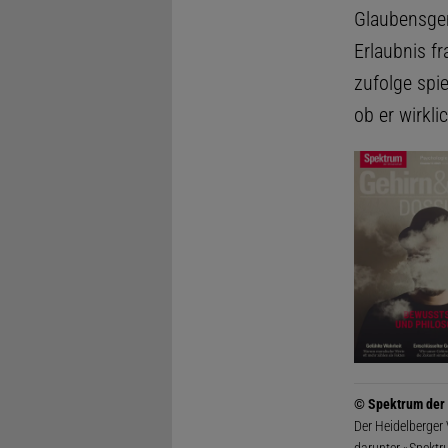
Glaubensgem
Erlaubnis f
zufolge spi
ob er wirkli
© Spektrum der
Der Heidelberger
darunter »Spektr