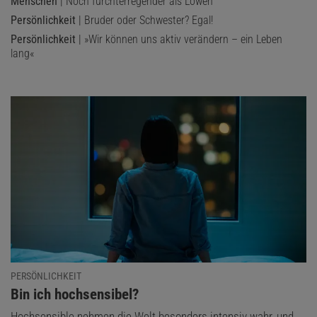
Menschen
| Noch furchterregender als Löwen
Persönlichkeit
| Bruder oder Schwester? Egal!
Persönlichkeit
| »Wir können uns aktiv verändern – ein Leben
lang«
PERSÖNLICHKEIT
:
Bin ich hochsensibel?
Hochsensible nehmen die Welt besonders intensiv wahr, und