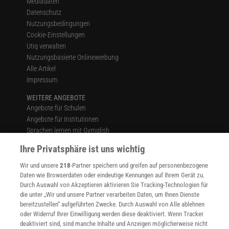
Mediadaten
Datenschutz
Nutzungsbedingungen
Cookie-Einstellungen
Utiq verwalten
Nutzungsbasierte Onlinewerbung
Alle Artikel
Impressum
WEITERE ANGEBOTE
Angebote für Schulen
Angebote für Institutionen
Sprachen lernen mit Gymglish
Lexika
Ihre Privatsphäre ist uns wichtig
Für Spektrum schreiben
Zugänglichkeitserklärung
Wir und unsere
218
-Partner speichern und greifen auf personenbezogene
Daten wie Browserdaten oder eindeutige Kennungen auf Ihrem Gerät zu.
WEBSEITEN
Durch Auswahl von Akzeptieren aktivieren Sie Tracking-Technologien für
KielSCN
die unter „Wir und unsere Partner verarbeiten Daten, um Ihnen Dienste
Wissenschaft in die Schulen
bereitzustellen“ aufgeführten Zwecke. Durch Auswahl von Alle ablehnen
oder Widerruf Ihrer Einwilligung werden diese deaktiviert. Wenn Tracker
SciLogs
deaktiviert sind, sind manche Inhalte und Anzeigen möglicherweise nicht