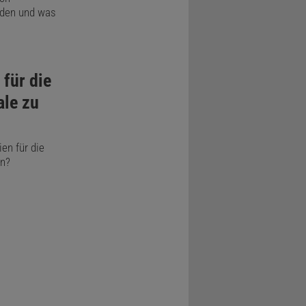
rden und was
 für die
ale zu
ien für die
en?