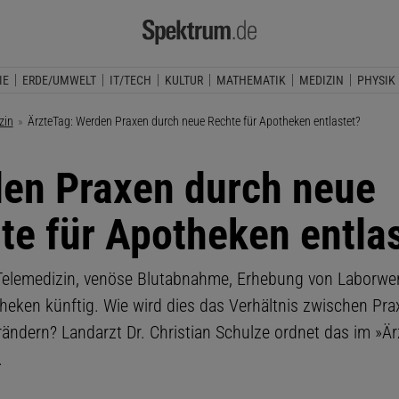
IE
ERDE/UMWELT
IT/TECH
KULTUR
MATHEMATIK
MEDIZIN
PHYSIK
zin
Aktuelle Seite:
ÄrzteTag: Werden Praxen durch neue Rechte für Apotheken entlastet?
en Praxen durch neue
te für Apotheken entla
 Telemedizin, venöse Blutabnahme, Erhebung von Laborwe
heken künftig. Wie wird dies das Verhältnis zwischen Pr
rändern? Landarzt Dr. Christian Schulze ordnet das im »Är
.