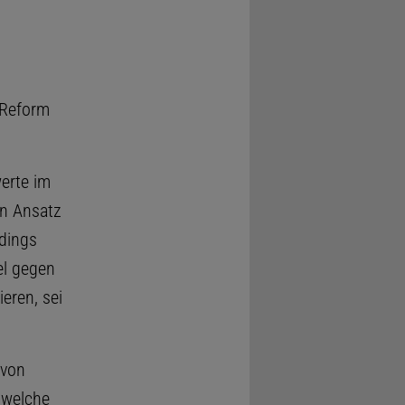
 Reform
erte im
en Ansatz
rdings
el gegen
eren, sei
 von
 welche