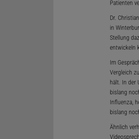
Patienten ve
Dr. Christia
in Winterbu
Stellung da
entwickeln 
Im Gespräch
Vergleich z
hält. In de
bislang noc
Influenza, h
bislang noc
Ähnlich ver
Videosprech