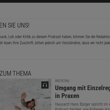
EN SIE UNS!
ack, Lob oder Kritik zu diesem Podcast haben, können Sie die Redakti
ir lesen Ihre Zuschrift, bitten jedoch um Verständnis, dass wir nicht je
 ZUM THEMA
ÄRZTETAG
:
Umgang mit Einzelre
in Praxen
Hausarzt Hans Bürger spricht im 
Podcast darüber, wie Kollegen du