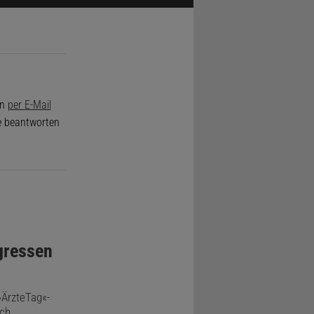
on
per E-Mail
de beantworten
gressen
»ÄrzteTag«-
rch