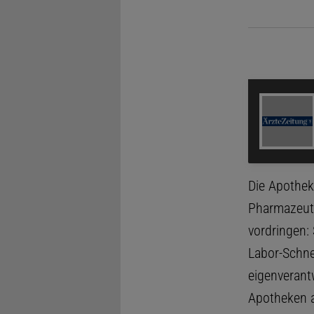
Werden Praxen durch neue Rechte für Apotheken 
Die Apothek
Pharmazeuti
vordringen:
Labor-Schne
eigenverant
Apotheken a