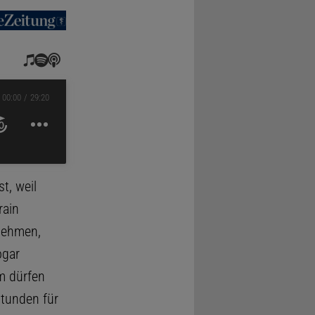
00:00
29:20
t, weil
rain
bnehmen,
ogar
m dürfen
tunden für