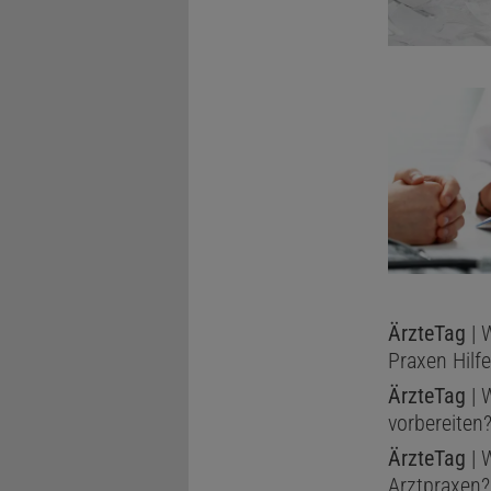
ÄrzteTag
| 
Praxen Hilf
ÄrzteTag
| W
vorbereiten
ÄrzteTag
| 
Arztpraxen?