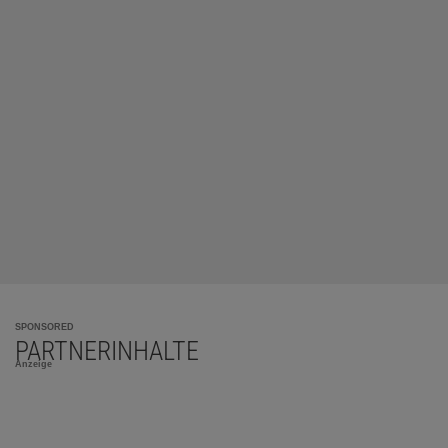
SPONSORED
PARTNERINHALTE
Anzeige