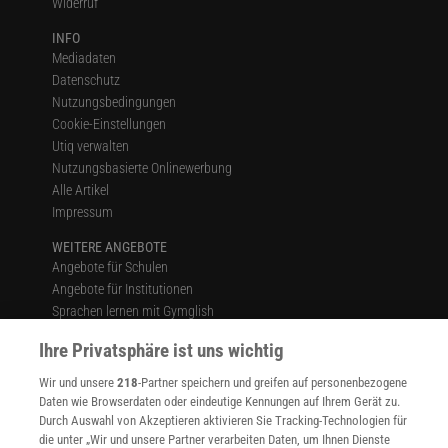
Widerruf
INFO
Mediadaten
Datenschutz
Nutzungsbedingungen
Cookie-Einstellungen
Utiq verwalten
Nutzungsbasierte Onlinewerbung
Alle Artikel
Impressum
WEITERE ANGEBOTE
Angebote für Schulen
Angebote für Institutionen
Sprachen lernen mit Gymglish
Lexika
Ihre Privatsphäre ist uns wichtig
Für Spektrum schreiben
Zugänglichkeitserklärung
Wir und unsere
218
-Partner speichern und greifen auf personenbezogene
Daten wie Browserdaten oder eindeutige Kennungen auf Ihrem Gerät zu.
WEBSEITEN
Durch Auswahl von Akzeptieren aktivieren Sie Tracking-Technologien für
KielSCN
die unter „Wir und unsere Partner verarbeiten Daten, um Ihnen Dienste