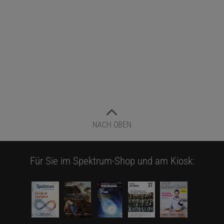
NACH OBEN
Für Sie im Spektrum-Shop und am Kiosk: