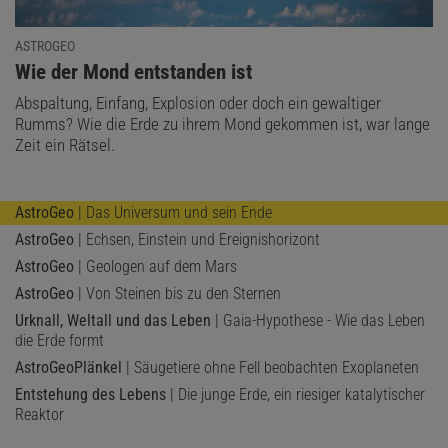
ASTROGEO
:
Wie der Mond entstanden ist
Abspaltung, Einfang, Explosion oder doch ein gewaltiger
Rumms? Wie die Erde zu ihrem Mond gekommen ist, war lange
Zeit ein Rätsel.
AstroGeo
| Das Universum und sein Ende
AstroGeo
| Echsen, Einstein und Ereignishorizont
AstroGeo
| Geologen auf dem Mars
AstroGeo
| Von Steinen bis zu den Sternen
Urknall, Weltall und das Leben
| Gaia-Hypothese - Wie das Leben
die Erde formt
AstroGeoPlänkel
| Säugetiere ohne Fell beobachten Exoplaneten
Entstehung des Lebens
| Die junge Erde, ein riesiger katalytischer
Reaktor