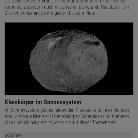
Die Geschichte der Erde ist nicht nur untrennbar mit der Sonne
verbunden, sondern auch mit unseren planetaren Nachbarn - ein
Blick von unserem Zentralgestirn bis zum Pluto.
Kleinkörper im Sonnensystem
Im Sonnensystem gibt es neben den Planeten und ihren Monden
eine Unmenge kleinerer Himmelskörper: Asteroiden und Kometen.
Was über sie bekannt ist, lesen sie auf dieser Themenseite