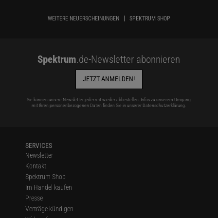
WEITERE NEUERSCHEINUNGEN
SPEKTRUM SHOP
Spektrum
.de-Newsletter abonnieren
JETZT ANMELDEN!
Sie können unsere Newsletter jederzeit wieder abbestellen. Infos zu unserem Umgang
mit Ihren personenbezogenen Daten finden Sie in unserer
Datenschutzerklärung
.
SERVICES
Newsletter
Kontakt
Spektrum Shop
Im Handel kaufen
Presse
Verträge kündigen