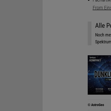
From Ein
Alle P
Noch meh
Spektrum.
© AstroGeo