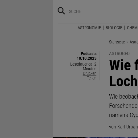
ASTRONOMIE
BIOLOGIE
CHEM
Startseite
Astr
ASTROGEO
Podcasts
10.10.2025
:
Wie 
Lesedauer ca. 2
Minuten
Drucken
Loch
Teilen
Wie beobacht
Forschende 
namens Cyg
von
Karl Urban