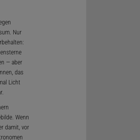
gegen
rsum. Nur
rbehalten:
nensterne
en — aber
nnen, das
mal Licht
r.
hern
ebilde. Wenn
r damit, vor
Astronomen