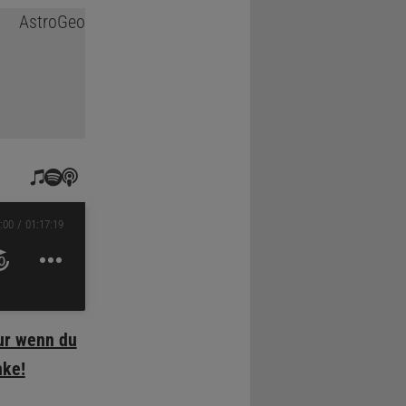
:00
01:17:19
ur wenn du
nke!