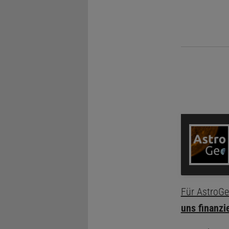
W
Für AstroGe
uns finanzi