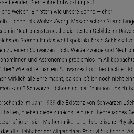
se beenden Sterne ihre Entwicklung auf
liche Weisen. Ein Stern wie unsere Sonne — eher
 gelb — endet als Weißer Zwerg. Massereichere Sterne hin
sich in Neutronensterne, die dichtesten Gebilde im Unive
ichsten Sternen ist das wohl spektakulärste Schicksal vo
eren zu einem Schwarzen Loch. Weiße Zwerge und Neutro
ronominnen und Astronomen problemlos im All beobacht
cher? Wie sollte man ein Schwarzes Loch beobachten kö
n wirklich alle Ehre macht, da schließlich noch nicht ein
en kann? Schwarze Löcher sind per Definition unsichtba
rschende im Jahr 1939 die Existenz von Schwarzen Löc
t hatten, blieben diese zunächst ein rein theoretisches G
beschäftigten sich Mathematiker und theoretische Physike
 das die Liebhaber der Allgemeinen Relativitätstheorie. 