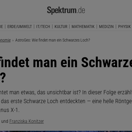
IE
ERDE/UMWELT
IT/TECH
KULTUR
MATHEMATIK
MEDIZIN
PHYSIK
onomie
Aktuelle Seite:
AstroGeo: Wie findet man ein Schwarzes Loch?
findet man ein Schwarz
?
et man etwas, das unsichtbar ist? In dieser Folge erzählt
das erste Schwarze Loch entdeckten — eine helle Röntge
nus X-1.
und
Franziska Konitzer