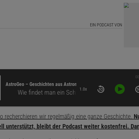
EIN PODCAST VON
00
AstroGeo – Geschichten aus Astronomie und Geologie
1.0x
ie findet man ein Schwarzes Loch?
o recherchieren wir regelmäßig eine ganze Geschichte.
N
ell unterstützt, bleibt der Podcast weiter kostenfrei. Da