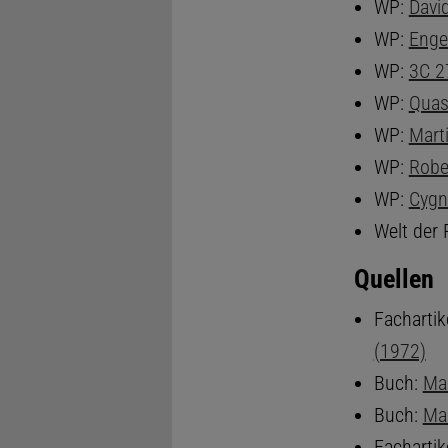
WP:
David
WP:
Enge
WP:
3C 2
WP:
Quas
WP:
Mart
WP:
Robe
WP:
Cygn
Welt der 
Quellen
Fachartik
(1972)
Buch:
Mar
Buch:
Mar
Fachartik