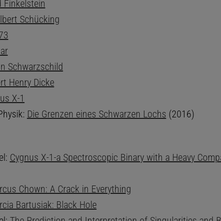
 Finkelstein
lbert Schücking
73
ar
in Schwarzschild
rt Henry Dicke
us X-1
Physik:
Die Grenzen eines Schwarzen Lochs
(2016)
el:
Cygnus X-1-a Spectroscopic Binary with a Heavy Comp
cus Chown: A Crack in Everything
cia Bartusiak: Black Hole
el:
The Prediction and Interpretation of Singularities and 