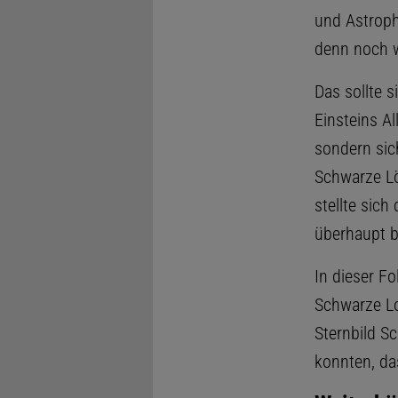
und Astroph
denn noch wa
Das sollte 
Einsteins Al
sondern sic
Schwarze Lö
stellte sich
überhaupt 
In dieser F
Schwarze Lo
Sternbild S
konnten, das