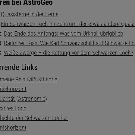
ren bei AstroGeo
:
Quasisterne in der Ferne
:
Ein Schwarzes Loch im Zentrum: der etwas andere Quasi
2:
Das Ende des Anfangs: Was vom Urknall übrigblieb
0:
Raumzeit-Riss: Wie Karl Schwarzschild auf Schwarze Lö
3:
Weiße Zwerge – die Rettung vor dem Schwarzen Loch?
hrende Links
meine Relativitätstheorie
gnishorizont
larität (Astronomie)
arzes Loch
hichte der Schwarzen Löcher
gnishorizont