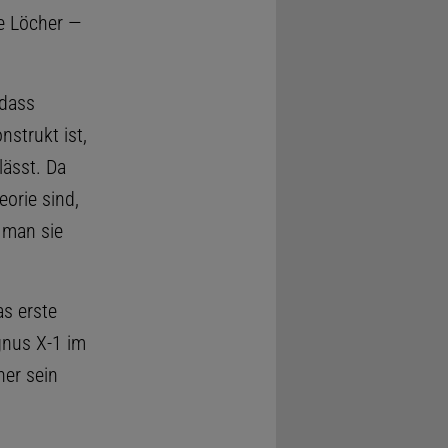
e Löcher —
 dass
nstrukt ist,
ässt. Da
orie sind,
e man sie
as erste
gnus X-1 im
her sein