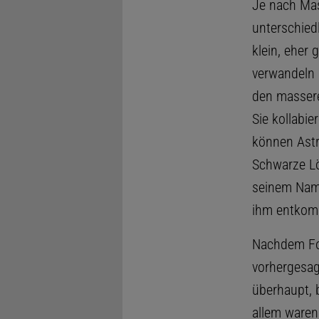
Je nach Mas
unterschied
klein, eher
verwandeln 
den massere
Sie kollabi
können Ast
Schwarze Lö
seinem Name
ihm entkomm
Nachdem Fo
vorhergesag
überhaupt, 
allem waren