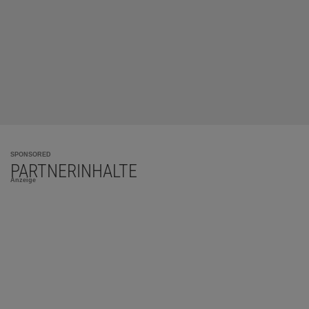
SPONSORED
PARTNERINHALTE
Anzeige