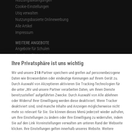
Nutzungsbedingungen
Cookie-Einstellungen
Utiq verwalten
Nutzungsbasierte Onlinewerbung
Alle Artikel
Impressum
WEITERE ANGEBOTE
Angebote für Schulen
Angebote für Institutionen
Sprachen lernen mit Gymglish
Ihre Privatsphäre ist uns wichtig
Lexika
Wir und unsere
218
-Partner speichern und greifen auf personenbezogene
Für Spektrum schreiben
Daten wie Browserdaten oder eindeutige Kennungen auf Ihrem Gerät zu.
Zugänglichkeitserklärung
Durch Auswahl von Akzeptieren aktivieren Sie Tracking-Technologien für
die unter „Wir und unsere Partner verarbeiten Daten, um Ihnen Dienste
WEBSEITEN
bereitzustellen“ aufgeführten Zwecke. Durch Auswahl von Alle ablehnen
KielSCN
oder Widerruf Ihrer Einwilligung werden diese deaktiviert. Wenn Tracker
Wissenschaft in die Schulen
deaktiviert sind, sind manche Inhalte und Anzeigen möglicherweise nicht
SciLogs
mehr so relevant für Sie. Sie können dieses Menü jederzeit wieder aufrufen,
um Ihre Einstellungen zu ändern oder Ihre Einwilligung zu widerrufen, indem
Sie auf den Link Voreinstellungen verwalten am unteren Rand der Webseite
klicken. Ihre Einstellungen gelten innerhalb unseres Website. Weitere