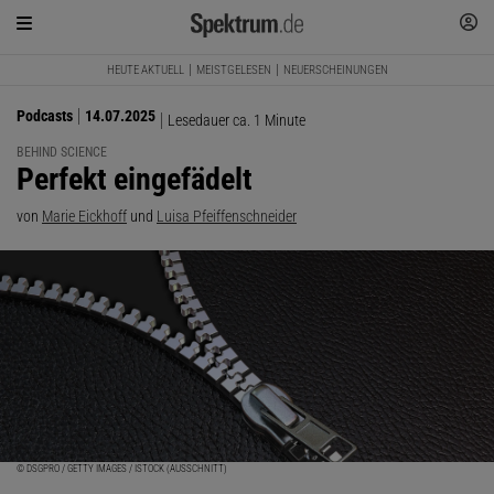
HEUTE AKTUELL
MEISTGELESEN
NEUERSCHEINUNGEN
Podcasts
14.07.2025
Lesedauer ca. 1 Minute
BEHIND SCIENCE
:
Perfekt eingefädelt
von
Marie Eickhoff
und
Luisa Pfeiffenschneider
© DSGPRO / GETTY IMAGES / ISTOCK (AUSSCHNITT)