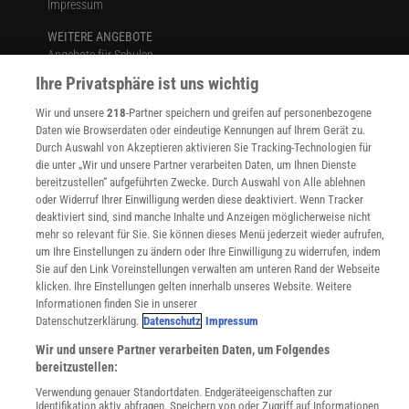
Impressum
WEITERE ANGEBOTE
Angebote für Schulen
Angebote für Institutionen
Ihre Privatsphäre ist uns wichtig
Sprachen lernen mit Gymglish
Wir und unsere
218
-Partner speichern und greifen auf personenbezogene
Lexika
Daten wie Browserdaten oder eindeutige Kennungen auf Ihrem Gerät zu.
Für Spektrum schreiben
Durch Auswahl von Akzeptieren aktivieren Sie Tracking-Technologien für
Zugänglichkeitserklärung
die unter „Wir und unsere Partner verarbeiten Daten, um Ihnen Dienste
bereitzustellen“ aufgeführten Zwecke. Durch Auswahl von Alle ablehnen
WEBSEITEN
oder Widerruf Ihrer Einwilligung werden diese deaktiviert. Wenn Tracker
KielSCN
deaktiviert sind, sind manche Inhalte und Anzeigen möglicherweise nicht
Wissenschaft in die Schulen
mehr so relevant für Sie. Sie können dieses Menü jederzeit wieder aufrufen,
SciLogs
um Ihre Einstellungen zu ändern oder Ihre Einwilligung zu widerrufen, indem
Sie auf den Link Voreinstellungen verwalten am unteren Rand der Webseite
klicken. Ihre Einstellungen gelten innerhalb unseres Website. Weitere
Informationen finden Sie in unserer
Uns finden Sie auch hier:
Datenschutzerklärung.
Datenschutz
Impressum
Wir und unsere Partner verarbeiten Daten, um Folgendes
bereitzustellen:
Verwendung genauer Standortdaten. Endgeräteeigenschaften zur
Identifikation aktiv abfragen. Speichern von oder Zugriff auf Informationen