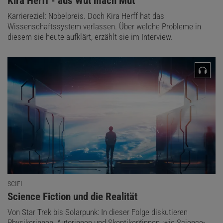
:
Kira Herff - aus Wut mach Mut
Karriereziel: Nobelpreis. Doch Kira Herff hat das
Wissenschaftssystem verlassen. Über welche Probleme in
diesem sie heute aufklärt, erzählt sie im Interview.
SCIFI
:
Science Fiction und die Realität
Von Star Trek bis Solarpunk: In dieser Folge diskutieren
Physikerinnen, Autorinnen und Skeptiker*innen, wie Science-