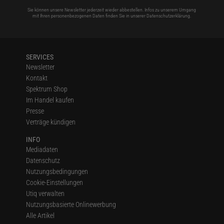
Sie können unsere Newsletter jederzeit wieder abbestellen. Infos zu unserem Umgang
mit Ihren personenbezogenen Daten finden Sie in unserer
Datenschutzerklärung
.
SERVICES
Newsletter
Kontakt
Spektrum Shop
Im Handel kaufen
Presse
Verträge kündigen
INFO
Mediadaten
Datenschutz
Nutzungsbedingungen
Cookie-Einstellungen
Utiq verwalten
Nutzungsbasierte Onlinewerbung
Alle Artikel