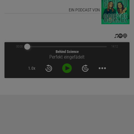
EIN PODCAST VON
00:00
14:12
Behind Science
Perfekt eingefädelt
1.0x