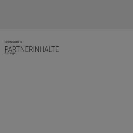
SPONSORED
PARTNERINHALTE
Anzeige