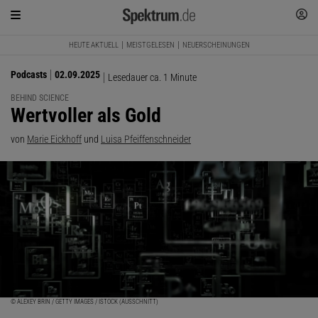
HEUTE AKTUELL
MEISTGELESEN
NEUERSCHEINUNGEN
Podcasts
02.09.2025
Lesedauer ca. 1 Minute
BEHIND SCIENCE
:
Wertvoller als Gold
von
Marie Eickhoff
und
Luisa Pfeiffenschneider
© ALEXEY BRIN / GETTY IMAGES / ISTOCK (AUSSCHNITT)