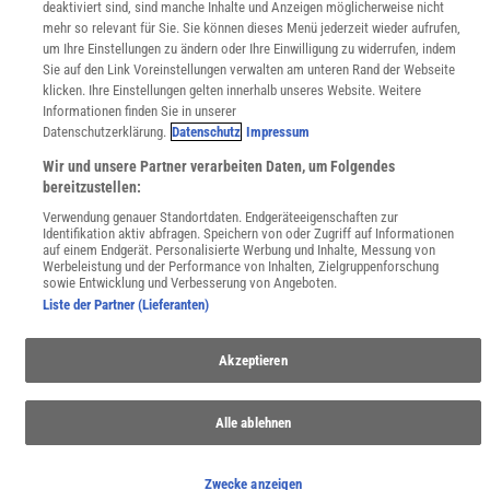
deaktiviert sind, sind manche Inhalte und Anzeigen möglicherweise nicht
WEBSEITEN
mehr so relevant für Sie. Sie können dieses Menü jederzeit wieder aufrufen,
um Ihre Einstellungen zu ändern oder Ihre Einwilligung zu widerrufen, indem
KielSCN
Sie auf den Link Voreinstellungen verwalten am unteren Rand der Webseite
Wissenschaft in die Schulen
klicken. Ihre Einstellungen gelten innerhalb unseres Website. Weitere
SciLogs
Informationen finden Sie in unserer
Datenschutzerklärung.
Datenschutz
Impressum
Wir und unsere Partner verarbeiten Daten, um Folgendes
Uns finden Sie auch hier:
bereitzustellen:
Verwendung genauer Standortdaten. Endgeräteeigenschaften zur
Identifikation aktiv abfragen. Speichern von oder Zugriff auf Informationen
auf einem Endgerät. Personalisierte Werbung und Inhalte, Messung von
Werbeleistung und der Performance von Inhalten, Zielgruppenforschung
sowie Entwicklung und Verbesserung von Angeboten.
Liste der Partner (Lieferanten)
Akzeptieren
Alle ablehnen
Zwecke anzeigen