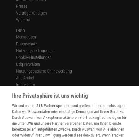
Presse
Verträge kündigen
Widerruf
INFO
Mediadaten
Datenschutz
Nutzungsbedingungen
Cookie-Einstellungen
Utiq verwalten
Nutzungsbasierte Onlinewerbung
Alle Artikel
Impressum
Ihre Privatsphäre ist uns wichtig
WEITERE ANGEBOTE
Angebote für Schulen
Wir und unsere
218
-Partner speichern und greifen auf personenbezogene
Angebote für Institutionen
Daten wie Browserdaten oder eindeutige Kennungen auf Ihrem Gerät zu.
Sprachen lernen mit Gymglish
Durch Auswahl von Akzeptieren aktivieren Sie Tracking-Technologien für
Lexika
die unter „Wir und unsere Partner verarbeiten Daten, um Ihnen Dienste
Für Spektrum schreiben
bereitzustellen“ aufgeführten Zwecke. Durch Auswahl von Alle ablehnen
oder Widerruf Ihrer Einwilligung werden diese deaktiviert. Wenn Tracker
Zugänglichkeitserklärung