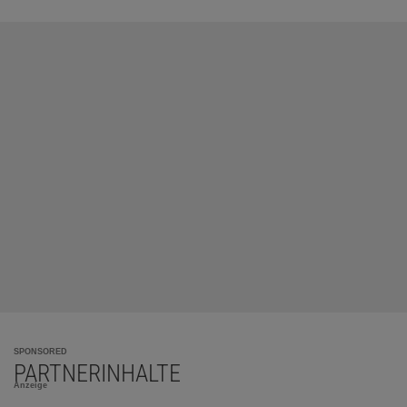
SPONSORED
PARTNERINHALTE
Anzeige