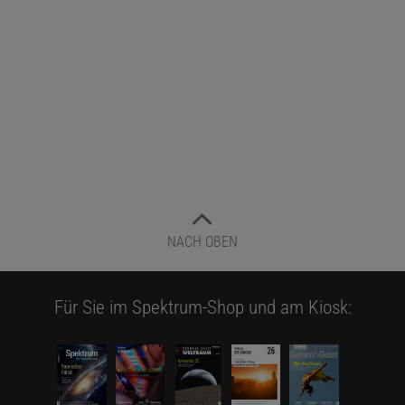
NACH OBEN
Für Sie im Spektrum-Shop und am Kiosk: