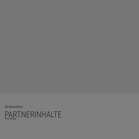
SPONSORED
PARTNERINHALTE
Anzeige