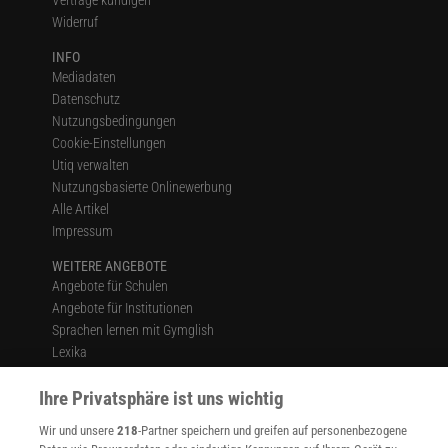
Widerruf
INFO
Mediadaten
Datenschutz
Nutzungsbedingungen
Cookie-Einstellungen
Utiq verwalten
Nutzungsbasierte Onlinewerbung
Alle Artikel
Impressum
WEITERE ANGEBOTE
Angebote für Schulen
Angebote für Institutionen
Sprachen lernen mit Gymglish
Lexika
Für Spektrum schreiben
Ihre Privatsphäre ist uns wichtig
Zugänglichkeitserklärung
WEBSEITEN
Wir und unsere
218
-Partner speichern und greifen auf personenbezogene