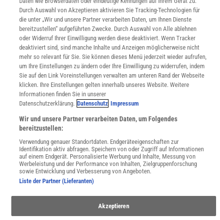
Daten wie Browserdaten oder eindeutige Kennungen auf Ihrem Gerät zu.
KielSCN
Durch Auswahl von Akzeptieren aktivieren Sie Tracking-Technologien für
Wissenschaft in die Schulen
die unter „Wir und unsere Partner verarbeiten Daten, um Ihnen Dienste
SciLogs
bereitzustellen“ aufgeführten Zwecke. Durch Auswahl von Alle ablehnen
oder Widerruf Ihrer Einwilligung werden diese deaktiviert. Wenn Tracker
deaktiviert sind, sind manche Inhalte und Anzeigen möglicherweise nicht
mehr so relevant für Sie. Sie können dieses Menü jederzeit wieder aufrufen,
Uns finden Sie auch hier:
um Ihre Einstellungen zu ändern oder Ihre Einwilligung zu widerrufen, indem
Sie auf den Link Voreinstellungen verwalten am unteren Rand der Webseite
klicken. Ihre Einstellungen gelten innerhalb unseres Website. Weitere
Informationen finden Sie in unserer
Datenschutzerklärung.
Datenschutz
Impressum
Wir und unsere Partner verarbeiten Daten, um Folgendes
bereitzustellen:
Verwendung genauer Standortdaten. Endgeräteeigenschaften zur
Identifikation aktiv abfragen. Speichern von oder Zugriff auf Informationen
auf einem Endgerät. Personalisierte Werbung und Inhalte, Messung von
Werbeleistung und der Performance von Inhalten, Zielgruppenforschung
sowie Entwicklung und Verbesserung von Angeboten.
Liste der Partner (Lieferanten)
Akzeptieren