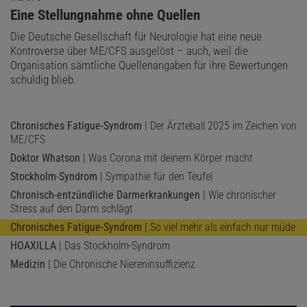
:
Eine Stellungnahme ohne Quellen
Die Deutsche Gesellschaft für Neurologie hat eine neue
Kontroverse über ME/CFS ausgelöst – auch, weil die
Organisation sämtliche Quellenangaben für ihre Bewertungen
schuldig blieb.
Chronisches Fatigue-Syndrom
| Der Ärzteball 2025 im Zeichen von
ME/CFS
Doktor Whatson
| Was Corona mit deinem Körper macht
Stockholm-Syndrom
| Sympathie für den Teufel
Chronisch-entzündliche Darmerkrankungen
| Wie chronischer
Stress auf den Darm schlägt
Chronisches Fatigue-Syndrom
| So viel mehr als einfach nur müde
HOAXILLA
| Das Stockholm-Syndrom
Medizin
| Die Chronische Niereninsuffizienz