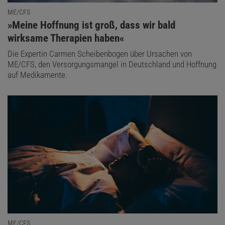
ME/CFS
:
»Meine Hoffnung ist groß, dass wir bald
wirksame Therapien haben«
Die Expertin Carmen Scheibenbogen über Ursachen von
ME/CFS, den Versorgungsmangel in Deutschland und Hoffnung
auf Medikamente.
ME/CFS