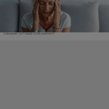
© DRAGANA991 / GETTY IMAGES / ISTOCK (AUSSCHNITT)