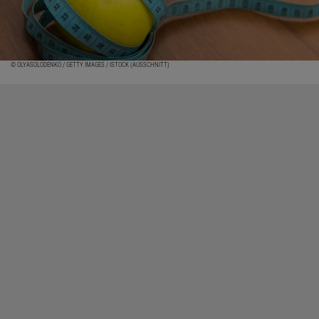
© OLYASOLODENKO / GETTY IMAGES / ISTOCK (AUSSCHNITT)