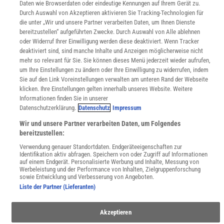
Für Spektrum schreiben
Daten wie Browserdaten oder eindeutige Kennungen auf Ihrem Gerät zu.
Zugänglichkeitserklärung
Durch Auswahl von Akzeptieren aktivieren Sie Tracking-Technologien für
die unter „Wir und unsere Partner verarbeiten Daten, um Ihnen Dienste
WEBSEITEN
bereitzustellen“ aufgeführten Zwecke. Durch Auswahl von Alle ablehnen
KielSCN
oder Widerruf Ihrer Einwilligung werden diese deaktiviert. Wenn Tracker
Wissenschaft in die Schulen
deaktiviert sind, sind manche Inhalte und Anzeigen möglicherweise nicht
mehr so relevant für Sie. Sie können dieses Menü jederzeit wieder aufrufen,
SciLogs
um Ihre Einstellungen zu ändern oder Ihre Einwilligung zu widerrufen, indem
Sie auf den Link Voreinstellungen verwalten am unteren Rand der Webseite
klicken. Ihre Einstellungen gelten innerhalb unseres Website. Weitere
Informationen finden Sie in unserer
Uns finden Sie auch hier:
Datenschutzerklärung.
Datenschutz
Impressum
Wir und unsere Partner verarbeiten Daten, um Folgendes
bereitzustellen:
Verwendung genauer Standortdaten. Endgeräteeigenschaften zur
Identifikation aktiv abfragen. Speichern von oder Zugriff auf Informationen
auf einem Endgerät. Personalisierte Werbung und Inhalte, Messung von
Werbeleistung und der Performance von Inhalten, Zielgruppenforschung
sowie Entwicklung und Verbesserung von Angeboten.
Liste der Partner (Lieferanten)
Akzeptieren