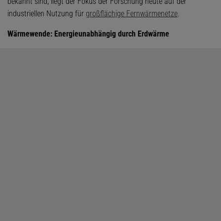
bekannt sind, liegt der Fokus der Forschung heute auf der
industriellen Nutzung für
großflächige Fernwärmenetze
.
Wärmewende: Energieunabhängig durch Erdwärme