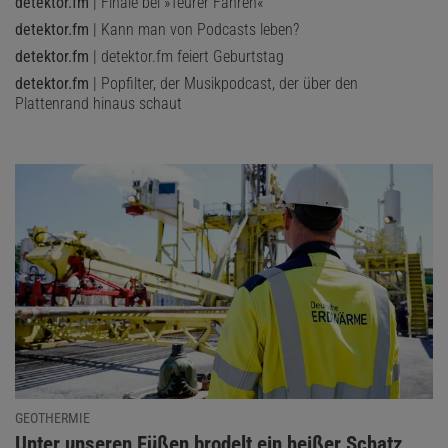
detektor.fm
| Finale bei »Teurer Fahren«
detektor.fm
| Kann man von Podcasts leben?
detektor.fm
| detektor.fm feiert Geburtstag
detektor.fm
| Popfilter, der Musikpodcast, der über den
Plattenrand hinaus schaut
GEOTHERMIE
:
Unter unseren Füßen brodelt ein heißer Schatz