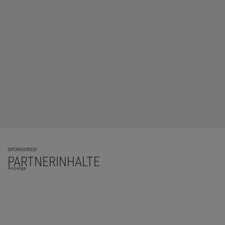
SPONSORED
PARTNERINHALTE
Anzeige