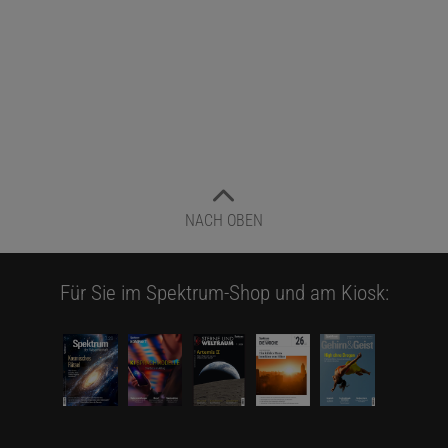
NACH OBEN
Für Sie im Spektrum-Shop und am Kiosk: