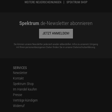
WEITERE NEUERSCHEINUNGEN
SPEKTRUM SHOP
Spektrum
.de-Newsletter abonnieren
JETZT ANMELDEN!
Sie können unsere Newsletter jederzeit wieder abbestellen. Infos zu unserem Umgang
mit Ihren personenbezogenen Daten finden Sie in unserer
Datenschutzerklärung
.
SERVICES
Newsletter
Kontakt
Spektrum Shop
Im Handel kaufen
Presse
Verträge kündigen
Widerruf