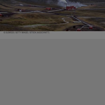
© DLEWIS33 / GETTY IMAGES / ISTOCK (AUSSCHNITT)