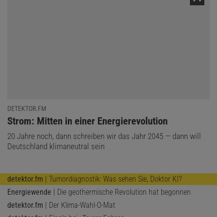
DETEKTOR.FM
:
Strom: Mitten in einer Energierevolution
20 Jahre noch, dann schreiben wir das Jahr 2045 — dann will
Deutschland klimaneutral sein
detektor.fm
| Tumordiagnostik: Was sehen Sie, Doktor KI?
Energiewende
| Die geothermische Revolution hat begonnen
detektor.fm
| Der Klima-Wahl-O-Mat