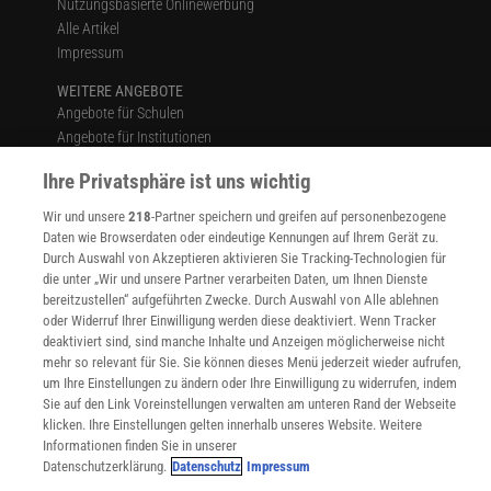
Nutzungsbasierte Onlinewerbung
Alle Artikel
Impressum
WEITERE ANGEBOTE
Angebote für Schulen
Angebote für Institutionen
Sprachen lernen mit Gymglish
Ihre Privatsphäre ist uns wichtig
Lexika
Für Spektrum schreiben
Wir und unsere
218
-Partner speichern und greifen auf personenbezogene
Zugänglichkeitserklärung
Daten wie Browserdaten oder eindeutige Kennungen auf Ihrem Gerät zu.
Durch Auswahl von Akzeptieren aktivieren Sie Tracking-Technologien für
WEBSEITEN
die unter „Wir und unsere Partner verarbeiten Daten, um Ihnen Dienste
KielSCN
bereitzustellen“ aufgeführten Zwecke. Durch Auswahl von Alle ablehnen
Wissenschaft in die Schulen
oder Widerruf Ihrer Einwilligung werden diese deaktiviert. Wenn Tracker
SciLogs
deaktiviert sind, sind manche Inhalte und Anzeigen möglicherweise nicht
mehr so relevant für Sie. Sie können dieses Menü jederzeit wieder aufrufen,
um Ihre Einstellungen zu ändern oder Ihre Einwilligung zu widerrufen, indem
Sie auf den Link Voreinstellungen verwalten am unteren Rand der Webseite
klicken. Ihre Einstellungen gelten innerhalb unseres Website. Weitere
Uns finden Sie auch hier:
Informationen finden Sie in unserer
Datenschutzerklärung.
Datenschutz
Impressum