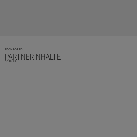
SPONSORED
PARTNERINHALTE
Anzeige