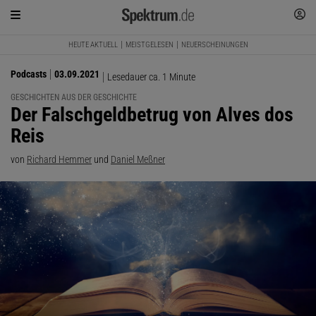
HEUTE AKTUELL
MEISTGELESEN
NEUERSCHEINUNGEN
Podcasts
03.09.2021
Lesedauer ca. 1 Minute
GESCHICHTEN AUS DER GESCHICHTE
:
Der Falschgeldbetrug von Alves dos
Reis
von
Richard Hemmer
und
Daniel Meßner