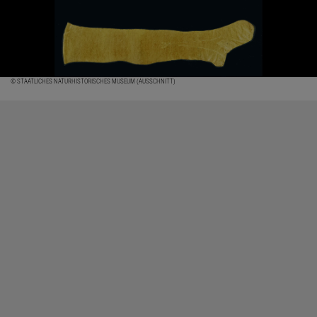
© STAATLICHES NATURHISTORISCHES MUSEUM (AUSSCHNITT)