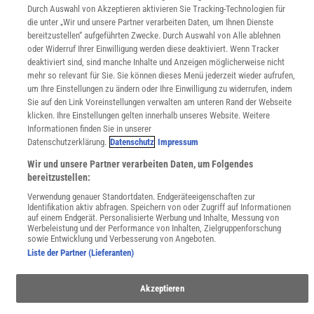
WEBSEITEN
Durch Auswahl von Akzeptieren aktivieren Sie Tracking-Technologien für
KielSCN
die unter „Wir und unsere Partner verarbeiten Daten, um Ihnen Dienste
Wissenschaft in die Schulen
bereitzustellen“ aufgeführten Zwecke. Durch Auswahl von Alle ablehnen
SciLogs
oder Widerruf Ihrer Einwilligung werden diese deaktiviert. Wenn Tracker
deaktiviert sind, sind manche Inhalte und Anzeigen möglicherweise nicht
mehr so relevant für Sie. Sie können dieses Menü jederzeit wieder aufrufen,
um Ihre Einstellungen zu ändern oder Ihre Einwilligung zu widerrufen, indem
Uns finden Sie auch hier:
Sie auf den Link Voreinstellungen verwalten am unteren Rand der Webseite
klicken. Ihre Einstellungen gelten innerhalb unseres Website. Weitere
Informationen finden Sie in unserer
Datenschutzerklärung.
Datenschutz
Impressum
Wir und unsere Partner verarbeiten Daten, um Folgendes
bereitzustellen:
Verwendung genauer Standortdaten. Endgeräteeigenschaften zur
Identifikation aktiv abfragen. Speichern von oder Zugriff auf Informationen
auf einem Endgerät. Personalisierte Werbung und Inhalte, Messung von
Werbeleistung und der Performance von Inhalten, Zielgruppenforschung
sowie Entwicklung und Verbesserung von Angeboten.
Liste der Partner (Lieferanten)
Akzeptieren