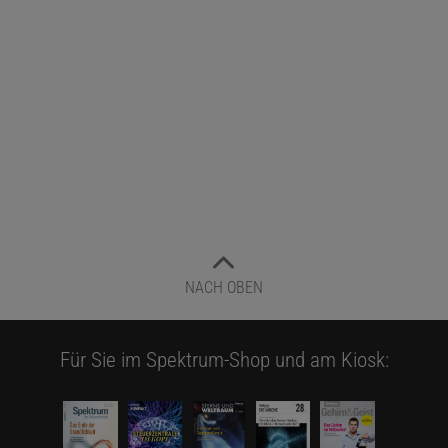
NACH OBEN
Für Sie im Spektrum-Shop und am Kiosk: