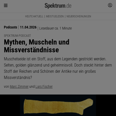
HEUTE AKTUELL
MEISTGELESEN
NEUERSCHEINUNGEN
Podcasts
11.04.2026
Lesedauer ca. 1 Minute
SPEKTRUM-PODCAST
:
Mythen, Muscheln und
Missverständnisse
Muschelseide ist ein Stoff, aus dem Legenden gestrickt werden.
Selten, golden glänzend und geheimnisvoll. Doch steckt hinter dem
Stoff der Reichen und Schönen der Antike nur ein großes
Missverständnis?
von
Marc Zimmer
und
Lars Fischer