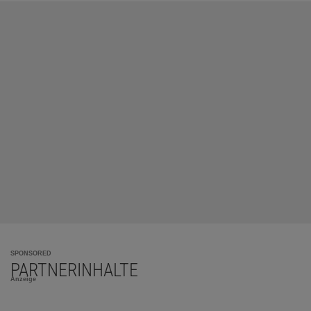
SPONSORED
PARTNERINHALTE
Anzeige