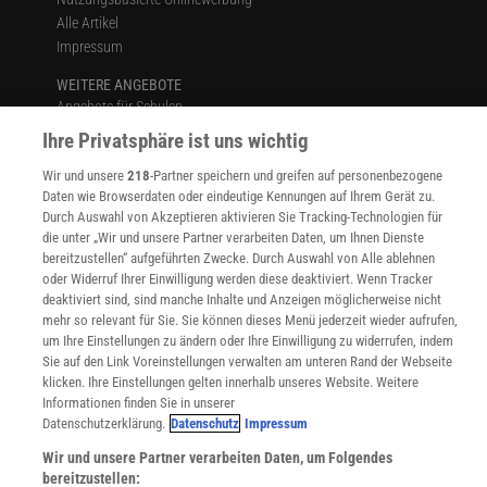
Alle Artikel
Impressum
WEITERE ANGEBOTE
Angebote für Schulen
Angebote für Institutionen
Ihre Privatsphäre ist uns wichtig
Sprachen lernen mit Gymglish
Wir und unsere
218
-Partner speichern und greifen auf personenbezogene
Lexika
Daten wie Browserdaten oder eindeutige Kennungen auf Ihrem Gerät zu.
Für Spektrum schreiben
Durch Auswahl von Akzeptieren aktivieren Sie Tracking-Technologien für
Zugänglichkeitserklärung
die unter „Wir und unsere Partner verarbeiten Daten, um Ihnen Dienste
bereitzustellen“ aufgeführten Zwecke. Durch Auswahl von Alle ablehnen
WEBSEITEN
oder Widerruf Ihrer Einwilligung werden diese deaktiviert. Wenn Tracker
KielSCN
deaktiviert sind, sind manche Inhalte und Anzeigen möglicherweise nicht
Wissenschaft in die Schulen
mehr so relevant für Sie. Sie können dieses Menü jederzeit wieder aufrufen,
SciLogs
um Ihre Einstellungen zu ändern oder Ihre Einwilligung zu widerrufen, indem
Sie auf den Link Voreinstellungen verwalten am unteren Rand der Webseite
klicken. Ihre Einstellungen gelten innerhalb unseres Website. Weitere
Informationen finden Sie in unserer
Uns finden Sie auch hier:
Datenschutzerklärung.
Datenschutz
Impressum
Wir und unsere Partner verarbeiten Daten, um Folgendes
bereitzustellen: