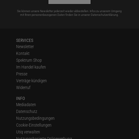
Sie können unsere Newsletter jederzeit wieder abbestellen. Infos zu unserem Umgang
mit Ihren personenbezogenen Daten finden Sie in unserer
Datenschutzerklärung
.
SERVICES
Newsletter
Kontakt
Spektrum Shop
Im Handel kaufen
Presse
Verträge kündigen
Widerruf
INFO
Mediadaten
Datenschutz
Nutzungsbedingungen
Cookie-Einstellungen
Utiq verwalten
Nutzungsbasierte Onlinewerbung