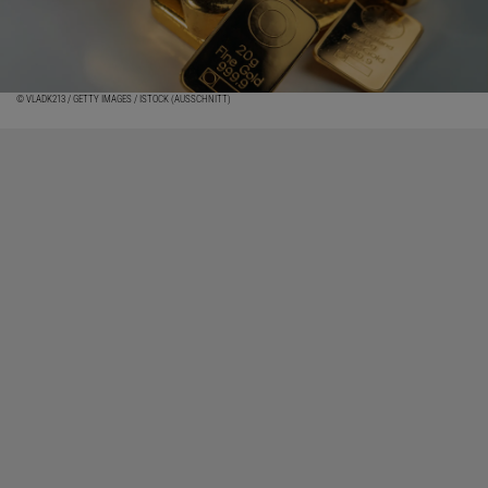
© VLADK213 / GETTY IMAGES / ISTOCK (AUSSCHNITT)