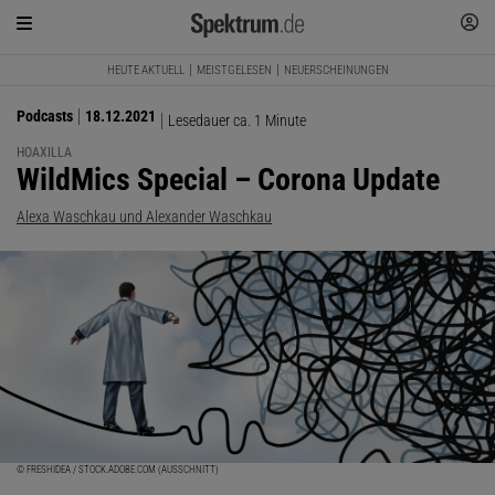
HEUTE AKTUELL
MEISTGELESEN
NEUERSCHEINUNGEN
Podcasts
18.12.2021
Lesedauer ca. 1 Minute
HOAXILLA
:
WildMics Special – Corona Update
Alexa Waschkau und Alexander Waschkau
© FRESHIDEA / STOCK.ADOBE.COM (AUSSCHNITT)