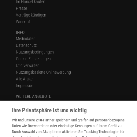
Im Handel kaufen
Presse
Verträge kündigen
Widerruf
INFO
Mediadaten
Datenschutz
Nutzungsbedingungen
Cookie-Einstellungen
Utiq verwalten
Nutzungsbasierte Onlinewerbung
Alle Artikel
Impressum
WEITERE ANGEBOTE
Angebote für Schulen
Ihre Privatsphäre ist uns wichtig
Angebote für Institutionen
Sprachen lernen mit Gymglish
Wir und unsere
218
-Partner speichern und greifen auf personenbezogene
Lexika
Daten wie Browserdaten oder eindeutige Kennungen auf Ihrem Gerät zu.
Für Spektrum schreiben
Durch Auswahl von Akzeptieren aktivieren Sie Tracking-Technologien für
Zugänglichkeitserklärung