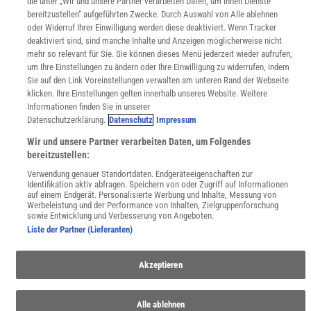
die unter „Wir und unsere Partner verarbeiten Daten, um Ihnen Dienste
bereitzustellen“ aufgeführten Zwecke. Durch Auswahl von Alle ablehnen
WEBSEITEN
oder Widerruf Ihrer Einwilligung werden diese deaktiviert. Wenn Tracker
KielSCN
deaktiviert sind, sind manche Inhalte und Anzeigen möglicherweise nicht
Wissenschaft in die Schulen
mehr so relevant für Sie. Sie können dieses Menü jederzeit wieder aufrufen,
SciLogs
um Ihre Einstellungen zu ändern oder Ihre Einwilligung zu widerrufen, indem
Sie auf den Link Voreinstellungen verwalten am unteren Rand der Webseite
klicken. Ihre Einstellungen gelten innerhalb unseres Website. Weitere
Informationen finden Sie in unserer
Datenschutzerklärung.
Datenschutz
Impressum
Uns finden Sie auch hier:
Wir und unsere Partner verarbeiten Daten, um Folgendes
bereitzustellen:
Verwendung genauer Standortdaten. Endgeräteeigenschaften zur
Identifikation aktiv abfragen. Speichern von oder Zugriff auf Informationen
auf einem Endgerät. Personalisierte Werbung und Inhalte, Messung von
Werbeleistung und der Performance von Inhalten, Zielgruppenforschung
sowie Entwicklung und Verbesserung von Angeboten.
Liste der Partner (Lieferanten)
Akzeptieren
Alle ablehnen