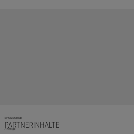
SPONSORED
PARTNERINHALTE
Anzeige