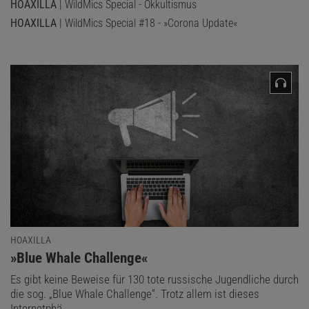
HOAXILLA
| WildMics Special - Okkultismus
HOAXILLA
| WildMics Special #18 - »Corona Update«
HOAXILLA
:
»Blue Whale Challenge«
Es gibt keine Beweise für 130 tote russische Jugendliche durch
die sog. „Blue Whale Challenge“. Trotz allem ist dieses
Internetphä …