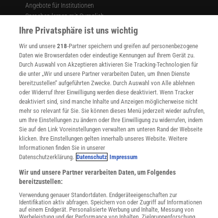
Angebote für Institutionen
Sprachen lernen mit Gymglish
Lexika
Ihre Privatsphäre ist uns wichtig
Für Spektrum schreiben
Wir und unsere
218
-Partner speichern und greifen auf personenbezogene
Zugänglichkeitserklärung
Daten wie Browserdaten oder eindeutige Kennungen auf Ihrem Gerät zu.
Durch Auswahl von Akzeptieren aktivieren Sie Tracking-Technologien für
WEBSEITEN
die unter „Wir und unsere Partner verarbeiten Daten, um Ihnen Dienste
KielSCN
bereitzustellen“ aufgeführten Zwecke. Durch Auswahl von Alle ablehnen
Wissenschaft in die Schulen
oder Widerruf Ihrer Einwilligung werden diese deaktiviert. Wenn Tracker
SciLogs
deaktiviert sind, sind manche Inhalte und Anzeigen möglicherweise nicht
mehr so relevant für Sie. Sie können dieses Menü jederzeit wieder aufrufen,
um Ihre Einstellungen zu ändern oder Ihre Einwilligung zu widerrufen, indem
Sie auf den Link Voreinstellungen verwalten am unteren Rand der Webseite
Uns finden Sie auch hier:
klicken. Ihre Einstellungen gelten innerhalb unseres Website. Weitere
Informationen finden Sie in unserer
Datenschutzerklärung.
Datenschutz
Impressum
Wir und unsere Partner verarbeiten Daten, um Folgendes
bereitzustellen:
Verwendung genauer Standortdaten. Endgeräteeigenschaften zur
Identifikation aktiv abfragen. Speichern von oder Zugriff auf Informationen
auf einem Endgerät. Personalisierte Werbung und Inhalte, Messung von
Werbeleistung und der Performance von Inhalten, Zielgruppenforschung