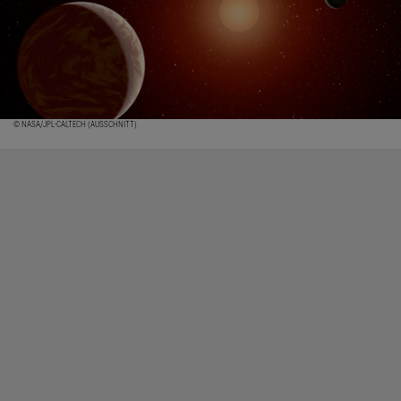
© NASA/JPL-CALTECH (AUSSCHNITT)