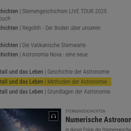
chichten
| Sternengeschichten LIVE TOUR 2025
rbuch
chichten
| Regolith - Der Boden über unseren
chichten
| Die Vatikanische Sternwarte
chichten
| Astronomia Nova - eine neue
ltall und das Leben
| Geschichte der Astronomie
ltall und das Leben
| Methoden der Astronomie
ltall und das Leben
| Grundlagen der Astronomie
STERNENGESCHICHTEN
:
Numerische Astrono
In dieser Folge der Sternengeschi