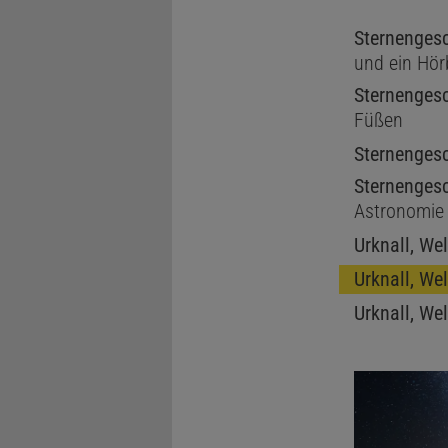
Sternenges
und ein Hö
Sternenges
Füßen
Sternenges
Sternenges
Astronomie
Urknall, We
Urknall, We
Urknall, We