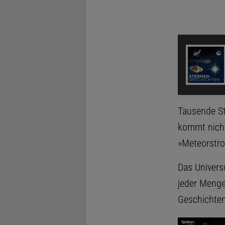
Tausende St
kommt nicht
»Meteorstr
Das Universu
jeder Menge
Geschichten