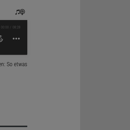
00:00
08:28
en: So etwas