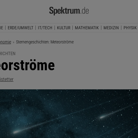
IE
ERDE/UMWELT
IT/TECH
KULTUR
MATHEMATIK
MEDIZIN
PHYSIK
onomie
Aktuelle Seite:
Sternengeschichten: Meteorströme
HICHTEN
orströme
istetter