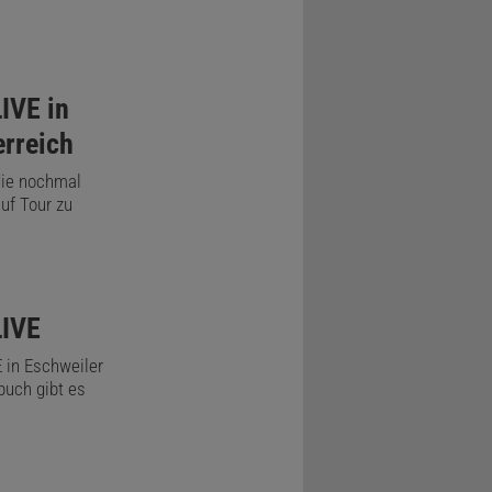
IVE in
rreich
die nochmal
uf Tour zu
LIVE
 in Eschweiler
buch gibt es