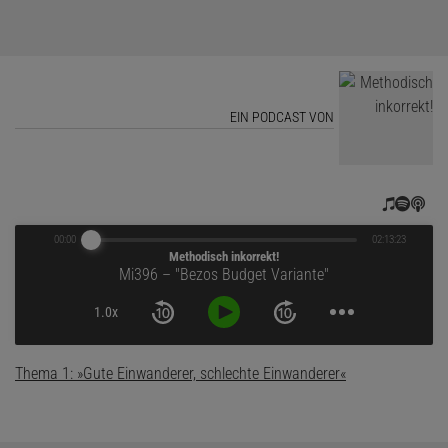
EIN PODCAST VON
00:00
02:13:23
Methodisch inkorrekt!
Mi396 – "Bezos Budget Variante"
1.0x
Thema 1: »Gute Einwanderer, schlechte Einwanderer«