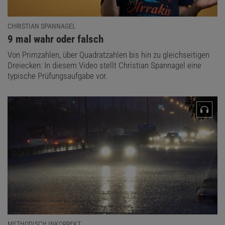
CHRISTIAN SPANNAGEL
:
9 mal wahr oder falsch
Von Primzahlen, über Quadratzahlen bis hin zu gleichseitigen
Dreiecken: In diesem Video stellt Christian Spannagel eine
typische Prüfungsaufgabe vor.
METHODISCH INKORREKT