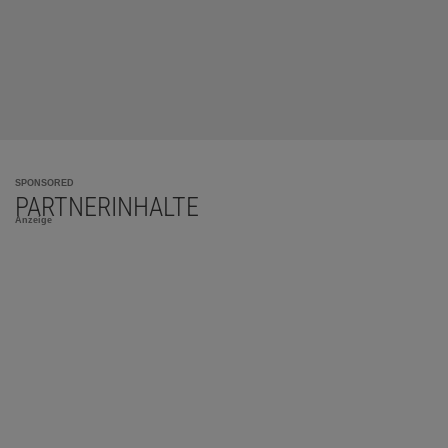
SPONSORED
PARTNERINHALTE
Anzeige