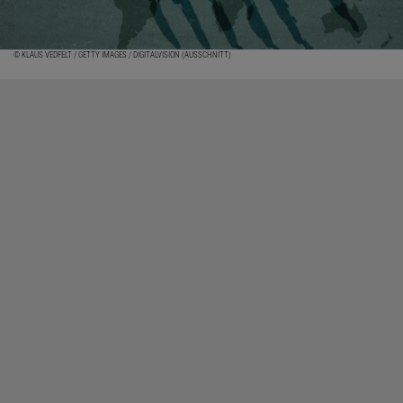
© KLAUS VEDFELT / GETTY IMAGES / DIGITALVISION (AUSSCHNITT)