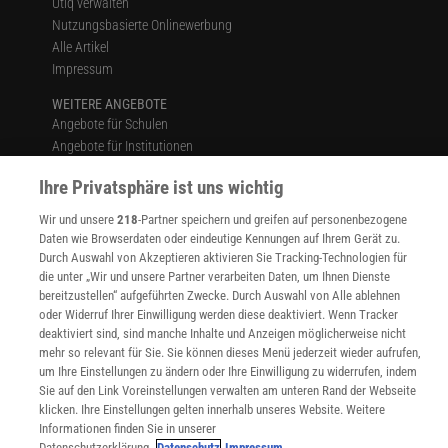
Utiq verwalten
Nutzungsbasierte Onlinewerbung
Alle Artikel
Impressum
WEITERE ANGEBOTE
Angebote für Schulen
Angebote für Institutionen
Sprachen lernen mit Gymglish
Ihre Privatsphäre ist uns wichtig
Lexika
Für Spektrum schreiben
Wir und unsere
218
-Partner speichern und greifen auf personenbezogene
Zugänglichkeitserklärung
Daten wie Browserdaten oder eindeutige Kennungen auf Ihrem Gerät zu.
Durch Auswahl von Akzeptieren aktivieren Sie Tracking-Technologien für
WEBSEITEN
die unter „Wir und unsere Partner verarbeiten Daten, um Ihnen Dienste
KielSCN
bereitzustellen“ aufgeführten Zwecke. Durch Auswahl von Alle ablehnen
Wissenschaft in die Schulen
oder Widerruf Ihrer Einwilligung werden diese deaktiviert. Wenn Tracker
SciLogs
deaktiviert sind, sind manche Inhalte und Anzeigen möglicherweise nicht
mehr so relevant für Sie. Sie können dieses Menü jederzeit wieder aufrufen,
um Ihre Einstellungen zu ändern oder Ihre Einwilligung zu widerrufen, indem
Sie auf den Link Voreinstellungen verwalten am unteren Rand der Webseite
klicken. Ihre Einstellungen gelten innerhalb unseres Website. Weitere
Uns finden Sie auch hier:
Informationen finden Sie in unserer
Datenschutzerklärung.
Datenschutz
Impressum