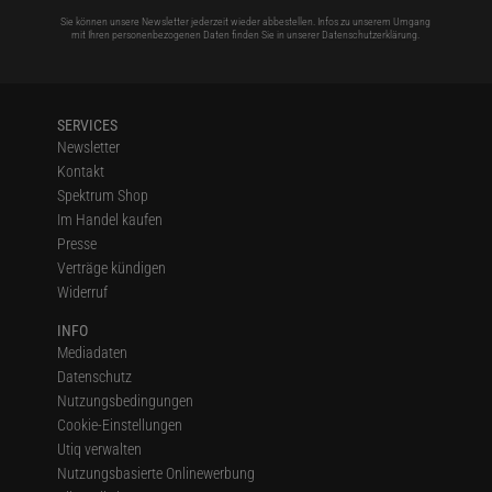
Sie können unsere Newsletter jederzeit wieder abbestellen. Infos zu unserem Umgang
mit Ihren personenbezogenen Daten finden Sie in unserer
Datenschutzerklärung
.
SERVICES
Newsletter
Kontakt
Spektrum Shop
Im Handel kaufen
Presse
Verträge kündigen
Widerruf
INFO
Mediadaten
Datenschutz
Nutzungsbedingungen
Cookie-Einstellungen
Utiq verwalten
Nutzungsbasierte Onlinewerbung