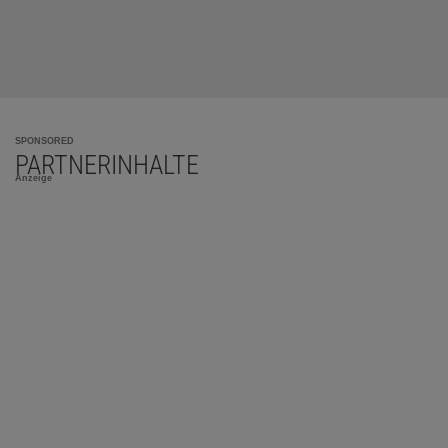
SPONSORED
PARTNERINHALTE
Anzeige