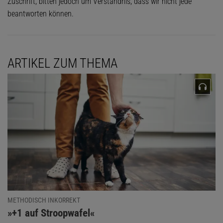
Zuschrift, bitten jedoch um Verständnis, dass wir nicht jede
beantworten können.
ARTIKEL ZUM THEMA
METHODISCH INKORREKT
:
»+1 auf Stroopwafel«