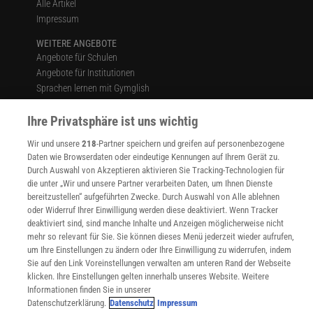
Alle Artikel
Impressum
WEITERE ANGEBOTE
Angebote für Schulen
Angebote für Institutionen
Sprachen lernen mit Gymglish
Lexika
Ihre Privatsphäre ist uns wichtig
Für Spektrum schreiben
Zugänglichkeitserklärung
Wir und unsere
218
-Partner speichern und greifen auf personenbezogene
Daten wie Browserdaten oder eindeutige Kennungen auf Ihrem Gerät zu.
WEBSEITEN
Durch Auswahl von Akzeptieren aktivieren Sie Tracking-Technologien für
KielSCN
die unter „Wir und unsere Partner verarbeiten Daten, um Ihnen Dienste
Wissenschaft in die Schulen
bereitzustellen“ aufgeführten Zwecke. Durch Auswahl von Alle ablehnen
SciLogs
oder Widerruf Ihrer Einwilligung werden diese deaktiviert. Wenn Tracker
deaktiviert sind, sind manche Inhalte und Anzeigen möglicherweise nicht
mehr so relevant für Sie. Sie können dieses Menü jederzeit wieder aufrufen,
um Ihre Einstellungen zu ändern oder Ihre Einwilligung zu widerrufen, indem
Uns finden Sie auch hier:
Sie auf den Link Voreinstellungen verwalten am unteren Rand der Webseite
klicken. Ihre Einstellungen gelten innerhalb unseres Website. Weitere
Informationen finden Sie in unserer
Datenschutzerklärung.
Datenschutz
Impressum