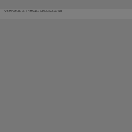
© SIMPSON33 / GETTY IMAGES / ISTOCK (AUSSCHNITT)