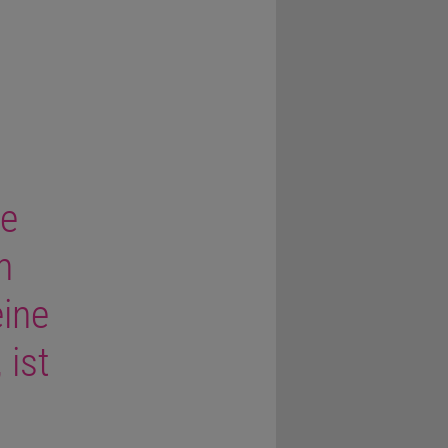
te
h
ine
 ist