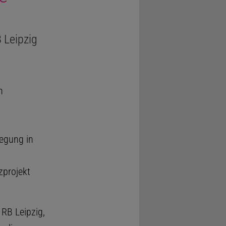
B Leipzig
n
egung in
zprojekt
 RB Leipzig,