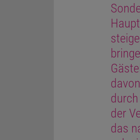
Sonde
Haupt
steige
bring
Gäste
davon
durch
der Ve
das na