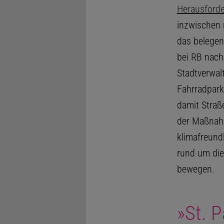
Herausford
inzwischen 
das belegen
bei RB nach
Stadtverwa
Fahrradpark
damit Straß
der Maßnahm
klimafreund
rund um die
bewegen.
»St. P