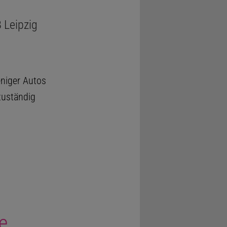
B Leipzig
eniger Autos
zuständig
e