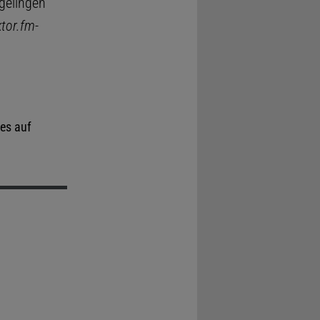
gelingen
ktor.fm
-
es auf