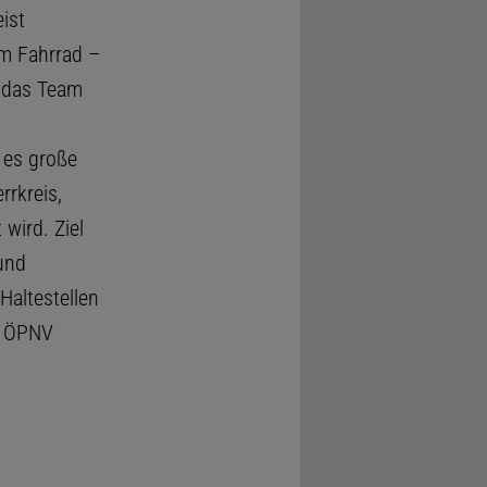
ist
m Fahrrad –
t das Team
 es große
rrkreis,
wird. Ziel
und
Haltestellen
n ÖPNV