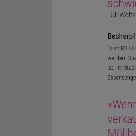
schwie
Uli Wolte
Becherpf
Beim RB Lei
vor dem Stad
ist. Im Sta
Essensangeb
»Wenn
verka
Müllb