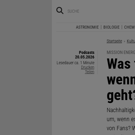
ASTRONOMIE
BIOLOGIE
CHEM
Startseite
Kult
MISSION ENER
Podcasts
20.05.2026
:
Was 
Lesedauer ca. 1 Minute
Drucken
Teilen
wenn
geht
Nachhaltigk
um, wenn es
von Fans? W