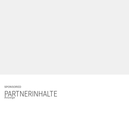
SPONSORED
PARTNERINHALTE
Anzeige