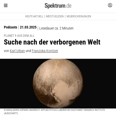
HEUTE AKTUELL
MEISTGELESEN
NEUERSCHEINUNGEN
Podcasts
21.03.2025
Lesedauer ca. 2 Minuten
PLANET 9 AUS DEM ALL
:
Suche nach der verborgenen Welt
von
Karl Urban
und
Franziska Konitzer
© NASA/JOHNS HOPKINS UNIVERSITY APPLIED PHYSICS LABORATORY/SOUTHWEST RESEARCH INSTITUTE
(AUSSCHNITT)