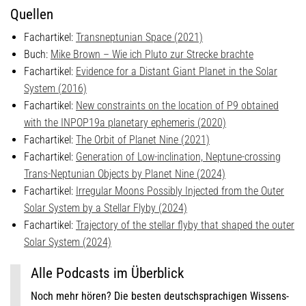
Quellen
Fachartikel:
Transneptunian Space (2021)
Buch:
Mike Brown – Wie ich Pluto zur Strecke brachte
Fachartikel:
Evidence for a Distant Giant Planet in the Solar
System (2016)
Fachartikel:
New constraints on the location of P9 obtained
with the INPOP19a planetary ephemeris (2020)
Fachartikel:
The Orbit of Planet Nine (2021)
Fachartikel:
Generation of Low-inclination, Neptune-crossing
Trans-Neptunian Objects by Planet Nine (2024)
Fachartikel:
Irregular Moons Possibly Injected from the Outer
Solar System by a Stellar Flyby (2024)
Fachartikel:
Trajectory of the stellar flyby that shaped the outer
Solar System (2024)
Alle Podcasts im Überblick
Noch mehr hören? Die besten deutschsprachigen Wissens-