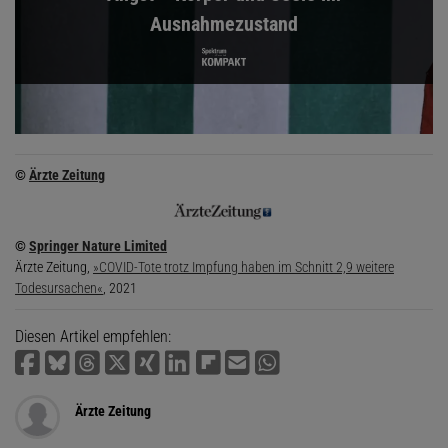
Ausnahmezustand
©
Ärzte Zeitung
©
Springer Nature Limited
Ärzte Zeitung,
»COVID-Tote trotz Impfung haben im Schnitt 2,9 weitere
Todesursachen«
, 2021
Diesen Artikel empfehlen:
Ärzte Zeitung