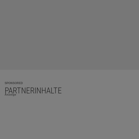
SPONSORED
PARTNERINHALTE
Anzeige