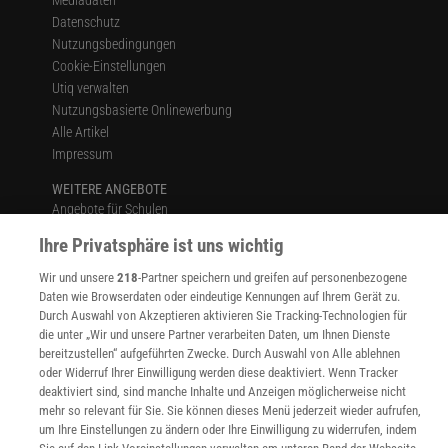
Mediadaten
Datenschutz
Nutzungsbedingungen
Cookie-Einstellungen
Utiq verwalten
Nutzungsbasierte Onlinewerbung
Alle Artikel
Impressum
WEITERE ANGEBOTE
Angebote für Schulen
Angebote für Institutionen
Ihre Privatsphäre ist uns wichtig
Sprachen lernen mit Gymglish
Lexika
Wir und unsere
218
-Partner speichern und greifen auf personenbezogene
Daten wie Browserdaten oder eindeutige Kennungen auf Ihrem Gerät zu.
Für Spektrum schreiben
Durch Auswahl von Akzeptieren aktivieren Sie Tracking-Technologien für
Zugänglichkeitserklärung
die unter „Wir und unsere Partner verarbeiten Daten, um Ihnen Dienste
bereitzustellen“ aufgeführten Zwecke. Durch Auswahl von Alle ablehnen
WEBSEITEN
oder Widerruf Ihrer Einwilligung werden diese deaktiviert. Wenn Tracker
KielSCN
deaktiviert sind, sind manche Inhalte und Anzeigen möglicherweise nicht
Wissenschaft in die Schulen
mehr so relevant für Sie. Sie können dieses Menü jederzeit wieder aufrufen,
SciLogs
um Ihre Einstellungen zu ändern oder Ihre Einwilligung zu widerrufen, indem