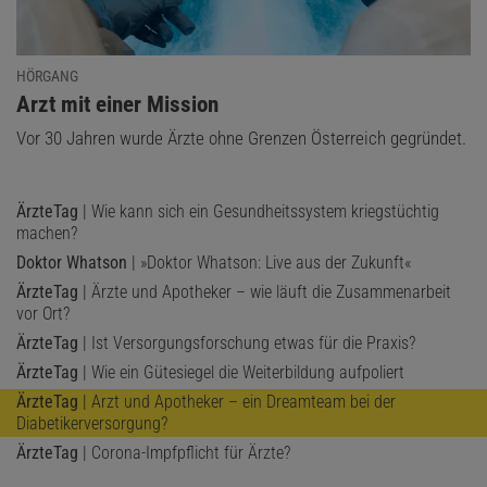
HÖRGANG
:
Arzt mit einer Mission
Vor 30 Jahren wurde Ärzte ohne Grenzen Österreich gegründet.
ÄrzteTag
| Wie kann sich ein Gesundheitssystem kriegstüchtig
machen?
Doktor Whatson
| »Doktor Whatson: Live aus der Zukunft«
ÄrzteTag
| Ärzte und Apotheker – wie läuft die Zusammenarbeit
vor Ort?
ÄrzteTag
| Ist Versorgungsforschung etwas für die Praxis?
ÄrzteTag
| Wie ein Gütesiegel die Weiterbildung aufpoliert
ÄrzteTag
| Arzt und Apotheker – ein Dreamteam bei der
Diabetikerversorgung?
ÄrzteTag
| Corona-Impfpflicht für Ärzte?