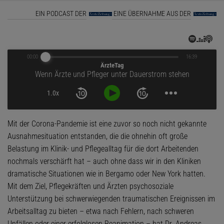
EIN PODCAST DER
EINE ÜBERNAHME AUS DER
00:00
16:39
ÄrzteTag
Wenn Ärzte und Pfleger unter Dauerstrom stehen
1.0x
Mit der Corona-Pandemie ist eine zuvor so noch nicht gekannte
Ausnahmesituation entstanden, die die ohnehin oft große
Belastung im Klinik- und Pflegealltag für die dort Arbeitenden
nochmals verschärft hat – auch ohne dass wir in den Kliniken
dramatische Situationen wie in Bergamo oder New York hatten.
Mit dem Ziel, Pflegekräften und Ärzten psychosoziale
Unterstützung bei schwerwiegenden traumatischen Ereignissen im
Arbeitsalltag zu bieten – etwa nach Fehlern, nach schweren
Unfällen oder einer erfolglosen Reanimation – hat Dr. Andreas