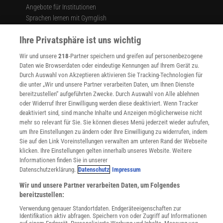
Angebote für Institutionen
Sprachen lernen mit Gymglish
Lexika
Ihre Privatsphäre ist uns wichtig
Für Spektrum schreiben
Zugänglichkeitserklärung
Wir und unsere
218
-Partner speichern und greifen auf personenbezogene
Daten wie Browserdaten oder eindeutige Kennungen auf Ihrem Gerät zu.
WEBSEITEN
Durch Auswahl von Akzeptieren aktivieren Sie Tracking-Technologien für
KielSCN
die unter „Wir und unsere Partner verarbeiten Daten, um Ihnen Dienste
Wissenschaft in die Schulen
bereitzustellen“ aufgeführten Zwecke. Durch Auswahl von Alle ablehnen
SciLogs
oder Widerruf Ihrer Einwilligung werden diese deaktiviert. Wenn Tracker
deaktiviert sind, sind manche Inhalte und Anzeigen möglicherweise nicht
mehr so relevant für Sie. Sie können dieses Menü jederzeit wieder aufrufen,
um Ihre Einstellungen zu ändern oder Ihre Einwilligung zu widerrufen, indem
Uns finden Sie auch hier:
Sie auf den Link Voreinstellungen verwalten am unteren Rand der Webseite
klicken. Ihre Einstellungen gelten innerhalb unseres Website. Weitere
Informationen finden Sie in unserer
Datenschutzerklärung.
Datenschutz
Impressum
Wir und unsere Partner verarbeiten Daten, um Folgendes
bereitzustellen:
Verwendung genauer Standortdaten. Endgeräteeigenschaften zur
Identifikation aktiv abfragen. Speichern von oder Zugriff auf Informationen