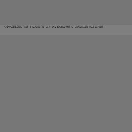
© DRAZEN ZIGIC / GETTY IMAGES / ISTOCK (SYMBOLBILD MIT FOTOMODELLEN) (AUSSCHNITT)