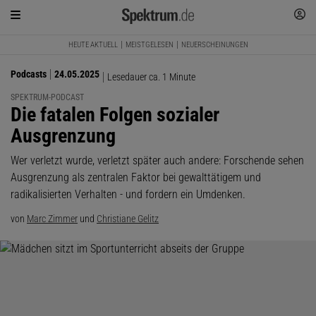
HEUTE AKTUELL
MEISTGELESEN
NEUERSCHEINUNGEN
Podcasts
24.05.2025
Lesedauer ca. 1 Minute
SPEKTRUM-PODCAST
:
Die fatalen Folgen sozialer
Ausgrenzung
Wer verletzt wurde, verletzt später auch andere: Forschende sehen
Ausgrenzung als zentralen Faktor bei gewalttätigem und
radikalisierten Verhalten - und fordern ein Umdenken.
von
Marc Zimmer
und
Christiane Gelitz