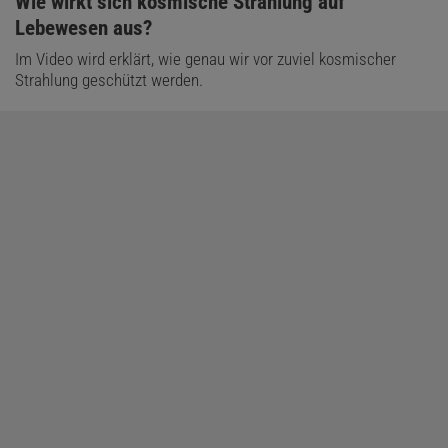
:
Wie wirkt sich kosmische Strahlung auf
Lebewesen aus?
Im Video wird erklärt, wie genau wir vor zuviel kosmischer
Strahlung geschützt werden.