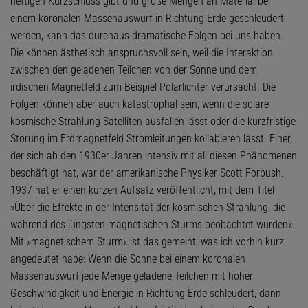
heftigen Kurzschluss gibt und große Mengen an Material bei
einem koronalen Massenauswurf in Richtung Erde geschleudert
werden, kann das durchaus dramatische Folgen bei uns haben.
Die können ästhetisch anspruchsvoll sein, weil die Interaktion
zwischen den geladenen Teilchen von der Sonne und dem
irdischen Magnetfeld zum Beispiel Polarlichter verursacht. Die
Folgen können aber auch katastrophal sein, wenn die solare
kosmische Strahlung Satelliten ausfallen lässt oder die kurzfristige
Störung im Erdmagnetfeld Stromleitungen kollabieren lässt. Einer,
der sich ab den 1930er Jahren intensiv mit all diesen Phänomenen
beschäftigt hat, war der amerikanische Physiker Scott Forbush.
1937 hat er einen kurzen Aufsatz veröffentlicht, mit dem Titel
»Über die Effekte in der Intensität der kosmischen Strahlung, die
während des jüngsten magnetischen Sturms beobachtet wurden«.
Mit »magnetischem Sturm« ist das gemeint, was ich vorhin kurz
angedeutet habe: Wenn die Sonne bei einem koronalen
Massenauswurf jede Menge geladene Teilchen mit hoher
Geschwindigkeit und Energie in Richtung Erde schleudert, dann