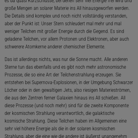
es da quasi Kurzschlüsse, bei denen sehr viel Energie frei wird und
große Mengen an solarer Materie ins All hinausgeworfen werden.
Die Details sind komplex und noch nicht vollständig verstanden,
aber der Punkt ist: Unser Stern schleudert mal mehr und mal
weniger Teilchen mit großer Energie durch die Gegend. Es sind
geladene Teilchen, vor allem Protonen und Elektronen, aber auch
schwerere Atomkerne anderer chemischer Elemente.
Das ist allerdings nichts, was nur die Sonne macht. Alle anderen
Sterne tun das ebenfalls und es gibt noch mehr astronomische
Prozesse, die so eine Art der Teilchenstrahlung erzeugen. Sie
entstehen bei Supernova-Explosionen, in der Umgebung Schwarzer
Löcher oder in den gewaltigen Jets, also riesigen Materieströmen,
die aus den Zentren ferner Galaxien hinaus ins All schießen. All
diese Prozesse (und noch mehr) sind für die zweite Komponente
der kosmischen Strahlung verantwortlich, die galaktische
kosmische Strahlung. Diese Teilchen haben im Allgemeinen eine
sehr viel höhere Energie als die in der solaren kosmischen
Strahlung, aber die eine wie die andere ist äußerst unangenehm