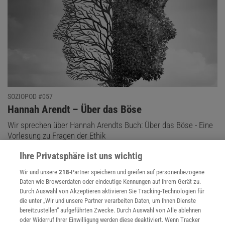
SOZIOPOD #057
:
Hannah Arendt – Über das Böse
Wir sprechen über Hannah Arendts Buch: Über das Böse - Eine
Vorlesung zu Fragen der Ethik
Ihre Privatsphäre ist uns wichtig
Wir und unsere
218
-Partner speichern und greifen auf personenbezogene
Daten wie Browserdaten oder eindeutige Kennungen auf Ihrem Gerät zu.
Durch Auswahl von Akzeptieren aktivieren Sie Tracking-Technologien für
die unter „Wir und unsere Partner verarbeiten Daten, um Ihnen Dienste
bereitzustellen“ aufgeführten Zwecke. Durch Auswahl von Alle ablehnen
oder Widerruf Ihrer Einwilligung werden diese deaktiviert. Wenn Tracker