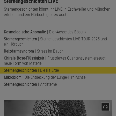
:
Sternengeschichten LIVE
Sternengeschichten könnt ihr LIVE in Eschweiler und München
erleben und ein Hörbuch gibt es auch.
Kosmologische Anomalie
| Die »Achse des Bösen«
Sternengeschichten
| Sternengeschichten LIVE TOUR 2025 und
ein Hörbuch
Reizdarmsyndrom
| Stress im Bauch
Chirale Bose-Flüssigkeit
| Frustriertes Quantensystem erzeugt
neue Form von Materie
Sternengeschichten
| Die lila Erde
Mikrobiom
| Die Entdeckung der Lunge-Hirn-Achse
Sternengeschichten
| Antisterne