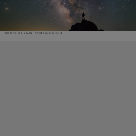
© BJDLZX / GETTY IMAGES / ISTOCK (AUSSCHNITT)