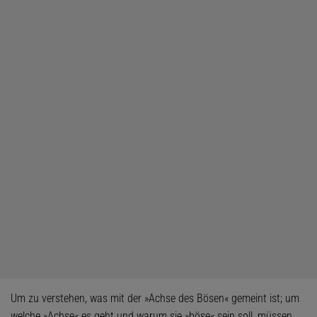
Um zu verstehen, was mit der »Achse des Bösen« gemeint ist; um
welche »Achse« es geht und warum sie »böse« sein soll, müssen