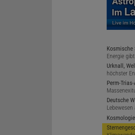
Kosmische 
Energie gibt
Urknall, We
höchster En
Perm-Trias-
Massenexitu
Deutsche W
Lebewesen 
Kosmologie
Sternenges
Klimawande