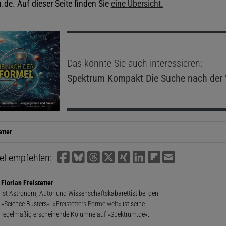
de. Auf dieser Seite finden Sie
eine Übersicht.
Das könnte Sie auch interessieren:
Spektrum Kompakt
Die Suche nach der 
etter
kel empfehlen:
Florian Freistetter
ist Astronom, Autor und Wissenschaftskabarettist bei den
»Science Busters«.
»Freistetters Formelwelt«
ist seine
regelmäßig erscheinende Kolumne auf »Spektrum.de«.