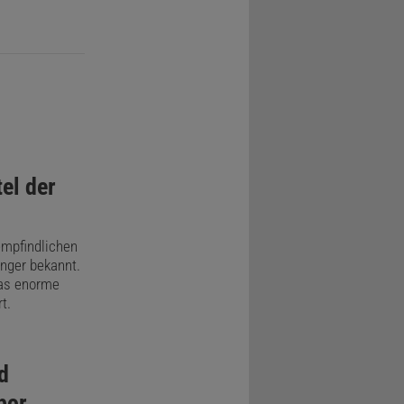
el der
empfindlichen
änger bekannt.
as enorme
t.
d
bor