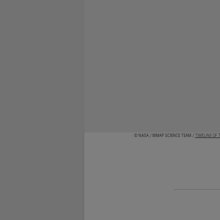
© NASA / WMAP SCIENCE TEAM /
TIMELINE OF 