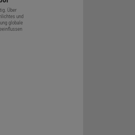
ig. Über
nlichtes und
ung globale
eeinflussen