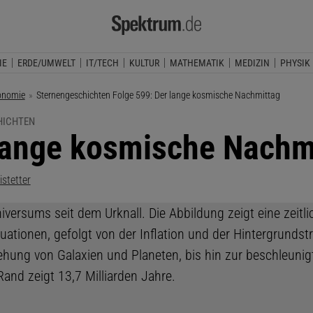
IE
ERDE/UMWELT
IT/TECH
KULTUR
MATHEMATIK
MEDIZIN
PHYSIK
onomie
Aktuelle Seite:
Sternengeschichten Folge 599: Der lange kosmische Nachmittag
HICHTEN
lange kosmische Nachm
istetter