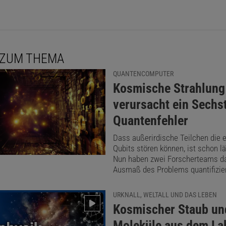
 ZUM THEMA
QUANTENCOMPUTER
:
Kosmische Strahlung
verursacht ein Sechst
Quantenfehler
Dass außerirdische Teilchen die 
Qubits stören können, ist schon l
Nun haben zwei Forscherteams d
Ausmaß des Problems quantifizier
URKNALL, WELTALL UND DAS LEBEN
:
Kosmischer Staub un
Moleküle aus dem La