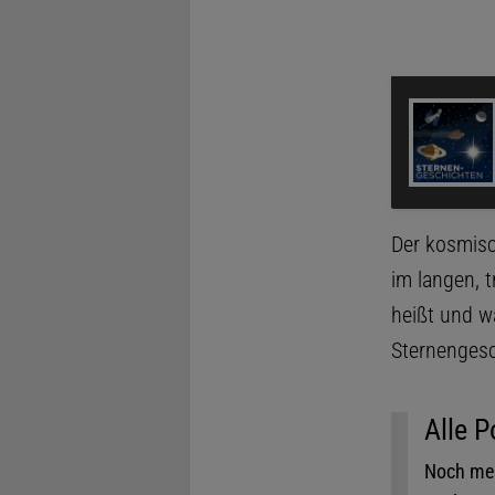
Der
Der kosmisc
im langen, 
heißt und wa
Sternengesc
Alle P
Noch meh