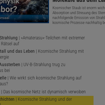
Kosmischer Staub ist enorm wicht
Absorption und Streuung des Ster
nachfolgende Emission von Strahl
kosmische Prozesse nachhaltig b
Strahlung
| »Amaterasu«-Teilchen mit extremer
 Rätsel auf
ltall und das Leben
| Kosmische Strahlung mit
ergie
Aussterben
| UV-B-Strahlung trug zu
s bei
elle
| Wie wirkt sich kosmische Strahlung auf
aus?
| Das kosmische Netz ist dynamisch verwoben
chichten
| Kosmische Strahlung und der
l