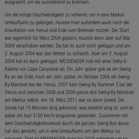
ausgreicht, um sie ausreichend zu bremsen.
Um die nötige Geschwindigkeit zu verlieren, um in eine Merkur-
Umlaufbahn zu gelangen, musste man außerdem auch noch die
Gravitation von Venus und Erde zum Bremsen nutzen. Der Start
war eigentlich für März 2004 geplant, musste dann aber auf Mai
2004 verschoben werden. Da hat es auch nicht geklappt und am
2. August 2004 war das Wetter zu schlecht. Aber am 3. August
2004 hat es dann geklappt. MESSENGER hob mit einer Delta-II-
Rakete von Cape Canaveral ab. Ein Jahr später gab es ein Swing-
By an der Erde, noch ein Jahr später, im Oktober 2006 ein Swing-
By-Manöver bei der Venus. 2007 kam Swing-By Nummer 2 bei der
Venus und zwischen 2008 und 2009 ganze drei Swing-By-Manöver
am Merkur selbst. Am 18. März 2011 war es dann soweit: Die
Sonde hat 15 Minuten lang gebremst, was wirklich lang ist, und ist
dabei um fast 3100 km/h langsamer geworden. Zusammen mit
dem Geschwindigkeitsverlust durch die ganzen Swing-Bys davor
hat das gereicht, um in eine Umlaufbahn um den Merkur zu
gelangen. Dort ist MESSENGER dann bis 2015 geblieben um so