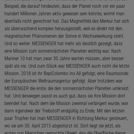
Beispiel, die darauf hindeuten, dass der Planet noch vor ein paar
hundert Millionen Jahren aktiv gewesen sein könnte, womit man
ebenfalls nicht gerechnet hat. Das Magnetfeld des Merkur hat sich
als überraschend komplex herausgestellt, weil es direkt mit den
magnetischen Phänomenen der Sonne in Wechselwirkung steht.
Und so weiter: MESSENGER hat mehr als deutlich gezeigt, dass
eine Mission zum sonnennächsten Planeten wichtig war. Nach
Mariner 10 hat man zwar 30 Jahre warten müssen, aber besser
spät als nie. Und zum Glück war MESSENGER auch nicht die letzte
Mission. 2018 ist ihr BepiColombo ins All gefolgt, eine Raumsonde
der Europäischen Weltraumagentur gefolgt. Aber trotzdem war
MESSENGER die erste, die den sonnennächsten Planeten umkreist
hat. Und deswegen passt es auch gut, dass sie ihre Mission dort
beendet hat. Nach dem die Mission zweimal verlängert wurde, war
dann irgendwer der Treibstoff endgültig zu Ende. Mit den letzten
paar Tropfen hat man MESSENGER in Richtung Merkur gesteuert,
wo sie am 30. April 2015 abgestürzt ist. Dort liegt sie jetzt, als
erstes von Menschen gemachte Objekt, das die Oberfläche dieser