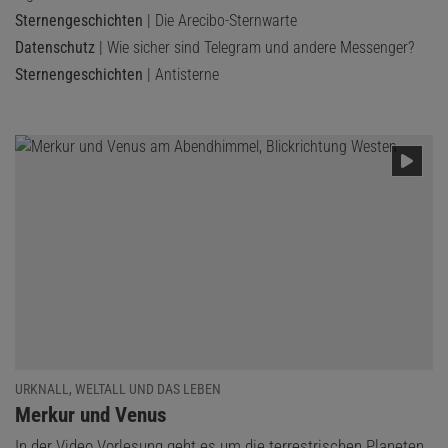
Sternengeschichten
| Die Arecibo-Sternwarte
Datenschutz
| Wie sicher sind Telegram und andere Messenger?
Sternengeschichten
| Antisterne
URKNALL, WELTALL UND DAS LEBEN
:
Merkur und Venus
In der Video Vorlesung geht es um die terrestrischen Planeten