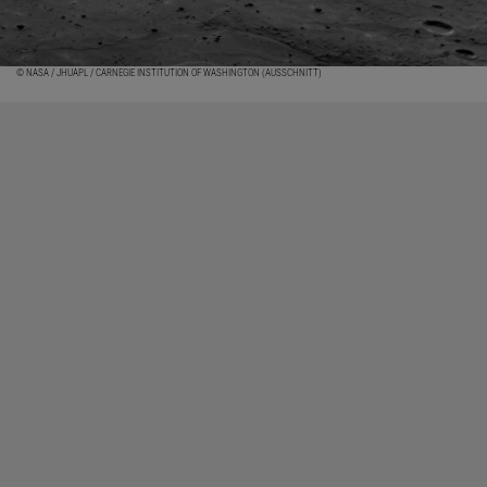
© NASA / JHUAPL / CARNEGIE INSTITUTION OF WASHINGTON (AUSSCHNITT)