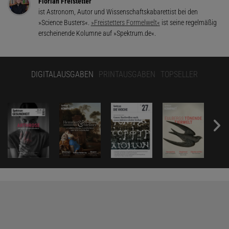
Florian Freistetter
ist Astronom, Autor und Wissenschaftskabarettist bei den
»Science Busters«.
»Freistetters Formelwelt«
ist seine regelmäßig
erscheinende Kolumne auf »Spektrum.de«.
DIGITALAUSGABEN
PRINTAUSGABEN
TOPSELLER