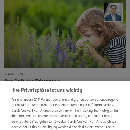
WARKUS' WELT
:
Der Duft der Erkenntnis
Ihre Privatsphäre ist uns wichtig
Unser Verständnis von Wahrheit ist eng an unsere visuelle
Wahrnehmung geknüpft. Doch auch unsere anderen Sinne
Wir und unsere
218
-Partner speichern und greifen auf personenbezogene
sollten wir nicht außer Acht lassen, meint Matthias Warkus.
Daten wie Browserdaten oder eindeutige Kennungen auf Ihrem Gerät zu.
Durch Auswahl von Akzeptieren aktivieren Sie Tracking-Technologien für
die unter „Wir und unsere Partner verarbeiten Daten, um Ihnen Dienste
bereitzustellen“ aufgeführten Zwecke. Durch Auswahl von Alle ablehnen
Wahrnehmung
| Wer eine Waffe trägt, hält andere auch eher für
oder Widerruf Ihrer Einwilligung werden diese deaktiviert. Wenn Tracker
bewaffnet