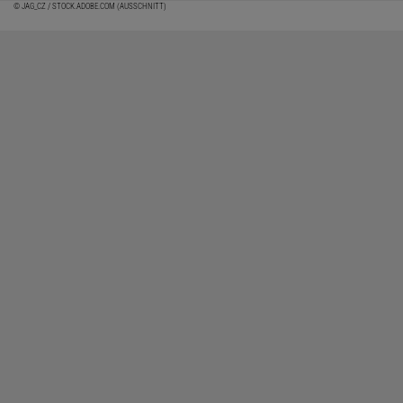
© JAG_CZ / STOCK.ADOBE.COM (AUSSCHNITT)