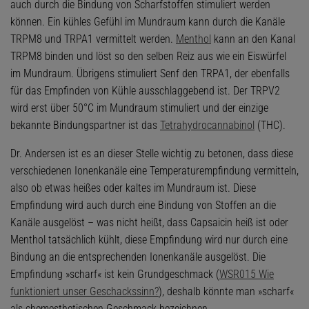
auch durch die Bindung von Scharfstoffen stimuliert werden
können. Ein kühles Gefühl im Mundraum kann durch die Kanäle
TRPM8 und TRPA1 vermittelt werden.
Menthol
kann an den Kanal
TRPM8 binden und löst so den selben Reiz aus wie ein Eiswürfel
im Mundraum. Übrigens stimuliert Senf den TRPA1, der ebenfalls
für das Empfinden von Kühle ausschlaggebend ist. Der TRPV2
wird erst über 50°C im Mundraum stimuliert und der einzige
bekannte Bindungspartner ist das
Tetrahydrocannabinol
(THC).
Dr. Andersen ist es an dieser Stelle wichtig zu betonen, dass diese
verschiedenen Ionenkanäle eine Temperaturempfindung vermitteln,
also ob etwas heißes oder kaltes im Mundraum ist. Diese
Empfindung wird auch durch eine Bindung von Stoffen an die
Kanäle ausgelöst – was nicht heißt, dass Capsaicin heiß ist oder
Menthol tatsächlich kühlt, diese Empfindung wird nur durch eine
Bindung an die entsprechenden Ionenkanäle ausgelöst. Die
Empfindung »scharf« ist kein Grundgeschmack (
WSR015 Wie
funktioniert unser Geschackssinn?
), deshalb könnte man »scharf«
als chemesthetischen Geschmack bezeichnen.