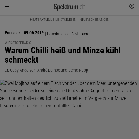
HEUTE AKTUELL
MEISTGELESEN
NEUERSCHEINUNGEN
Podcasts
09.06.2019
Lesedauer ca. 5 Minuten
WIRKSTOFFRADIO
:
Warum Chilli heiß und Minze kühl
schmeckt
Dr. Gaby Andersen, André Lampe und Bernd Rupp