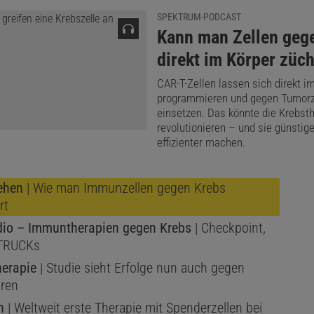
SPEKTRUM-PODCAST
:
Kann man Zellen geg
direkt im Körper züc
CAR-T-Zellen lassen sich direkt i
programmieren und gegen Tumorz
einsetzen. Das könnte die Krebst
revolutionieren – und sie günstig
effizienter machen.
ehen
| Wie man Immunzellen gegen Krebs
rt
dio – Immuntherapien gegen Krebs
| Checkpoint,
 TRUCKs
herapie
| Studie sieht Erfolge nun auch gegen
ren
n
| Weltweit erste Therapie mit Spenderzellen bei