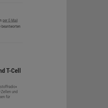
on
per E-Mail
de beantworten
nd T-Cell
stoffradio«
T-Zellen und
pen für