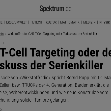
IE
ERDE/UMWELT
IT/TECH
KULTUR
MATHEMATIK
MEDIZIN
PHYSIK
zin
Aktuelle Seite:
Wirkstoffradio: CAR T-Cell Targeting oder Todeskuss der Serienkiller
IO
T-Cell Targeting oder d
skuss der Serienkiller
pisode von »Wirkstoffradio« spricht Bernd Rupp mit Dr. M
Zellen bzw. TRUCKs der 4. Generation. Barden erklärt die
ise, Weiterentwicklungen und wie neue Konstrukte vom L
Behandlung solider Tumore gelangen.
p