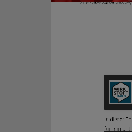
© LASZLO / STOCK.ADOBE.COM (AUSSCHNITT)
WSR091-CAR T-Cell Targeting oder der Todeskuss der
In dieser E
für Immunth