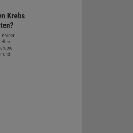
en Krebs
hten?
m Körper
ellen
herapie
er und