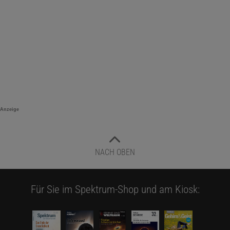
Anzeige
NACH OBEN
Für Sie im Spektrum-Shop und am Kiosk: