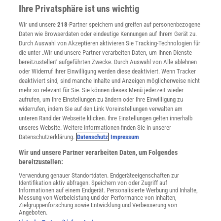
Presse
Ihre Privatsphäre ist uns wichtig
Verträge kündigen
Wir und unsere
218
-Partner speichern und greifen auf personenbezogene
Widerruf
Daten wie Browserdaten oder eindeutige Kennungen auf Ihrem Gerät zu.
INFO
Durch Auswahl von Akzeptieren aktivieren Sie Tracking-Technologien für
Mediadaten
die unter „Wir und unsere Partner verarbeiten Daten, um Ihnen Dienste
bereitzustellen“ aufgeführten Zwecke. Durch Auswahl von Alle ablehnen
Datenschutz
oder Widerruf Ihrer Einwilligung werden diese deaktiviert. Wenn Tracker
Nutzungsbedingungen
deaktiviert sind, sind manche Inhalte und Anzeigen möglicherweise nicht
Cookie-Einstellungen
mehr so relevant für Sie. Sie können dieses Menü jederzeit wieder
Utiq verwalten
aufrufen, um Ihre Einstellungen zu ändern oder Ihre Einwilligung zu
Nutzungsbasierte Onlinewerbung
widerrufen, indem Sie auf den Link Voreinstellungen verwalten am
Alle Artikel
unteren Rand der Webseite klicken. Ihre Einstellungen gelten innerhalb
unseres Website. Weitere Informationen finden Sie in unserer
Impressum
Datenschutzerklärung.
Datenschutz
Impressum
WEITERE ANGEBOTE
Wir und unsere Partner verarbeiten Daten, um Folgendes
Angebote für Schulen
bereitzustellen:
Angebote für Institutionen
Verwendung genauer Standortdaten. Endgeräteeigenschaften zur
Sprachen lernen mit Gymglish
Identifikation aktiv abfragen. Speichern von oder Zugriff auf
Lexika
Informationen auf einem Endgerät. Personalisierte Werbung und Inhalte,
Messung von Werbeleistung und der Performance von Inhalten,
Für Spektrum schreiben
Zielgruppenforschung sowie Entwicklung und Verbesserung von
Zugänglichkeitserklärung
Angeboten.