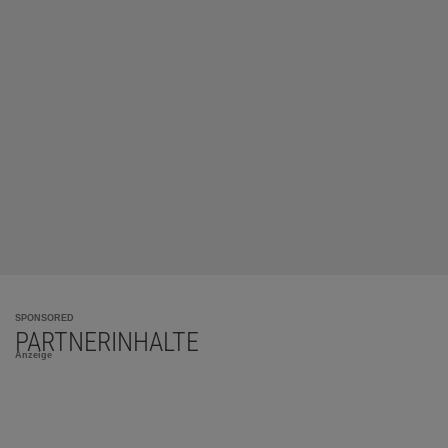
SPONSORED
PARTNERINHALTE
Anzeige