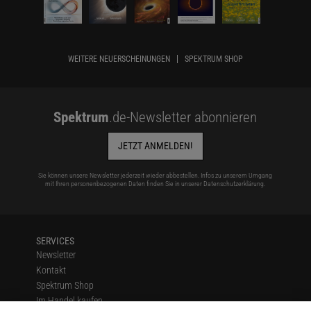
WEITERE NEUERSCHEINUNGEN
SPEKTRUM SHOP
Spektrum
.de-Newsletter abonnieren
JETZT ANMELDEN!
Sie können unsere Newsletter jederzeit wieder abbestellen. Infos zu unserem Umgang
mit Ihren personenbezogenen Daten finden Sie in unserer
Datenschutzerklärung
.
SERVICES
Newsletter
Kontakt
Spektrum Shop
Im Handel kaufen