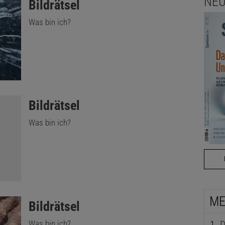
NEU
:
Bildrätsel
Was bin ich?
:
Bildrätsel
Was bin ich?
ME
:
Bildrätsel
Was bin ich?
D