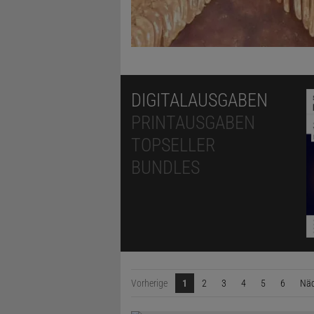
DIGITALAUSGABEN
PRINTAUSGABEN
TOPSELLER
BUNDLES
Vorherige
1
2
3
4
5
6
Näc