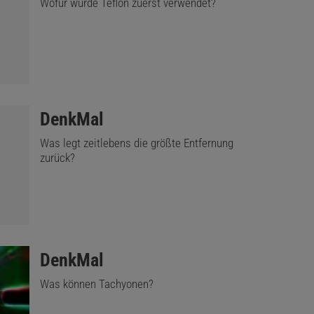
Wofür wurde Teflon zuerst verwendet?
:
DenkMal
Was legt zeitlebens die größte Entfernung
zurück?
:
DenkMal
Was können Tachyonen?