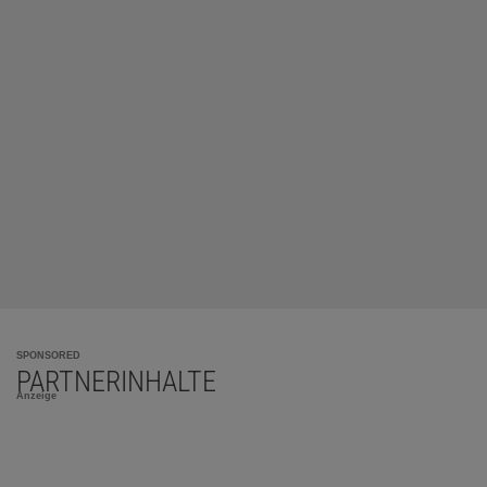
SPONSORED
PARTNERINHALTE
Anzeige