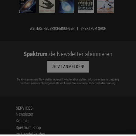
WEITERE NEUERSCHEINUNGEN
SPEKTRUM SHOP
Spektrum
.de-Newsletter abonnieren
JETZT ANMELDEN!
Sie können unsere Newsletter jederzeit wieder abbestellen. Infos zu unserem Umgang
mit Ihren personenbezogenen Daten finden Sie in unserer
Datenschutzerklärung
.
SERVICES
Newsletter
Kontakt
Spektrum Shop
Im Handel kaufen