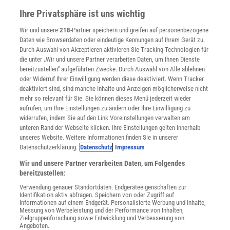
Presse
Ihre Privatsphäre ist uns wichtig
Verträge kündigen
Wir und unsere
218
-Partner speichern und greifen auf personenbezogene
Widerruf
Daten wie Browserdaten oder eindeutige Kennungen auf Ihrem Gerät zu.
INFO
Durch Auswahl von Akzeptieren aktivieren Sie Tracking-Technologien für
Mediadaten
die unter „Wir und unsere Partner verarbeiten Daten, um Ihnen Dienste
bereitzustellen“ aufgeführten Zwecke. Durch Auswahl von Alle ablehnen
Datenschutz
oder Widerruf Ihrer Einwilligung werden diese deaktiviert. Wenn Tracker
Nutzungsbedingungen
deaktiviert sind, sind manche Inhalte und Anzeigen möglicherweise nicht
Cookie-Einstellungen
mehr so relevant für Sie. Sie können dieses Menü jederzeit wieder
Utiq verwalten
aufrufen, um Ihre Einstellungen zu ändern oder Ihre Einwilligung zu
Nutzungsbasierte Onlinewerbung
widerrufen, indem Sie auf den Link Voreinstellungen verwalten am
Alle Artikel
unteren Rand der Webseite klicken. Ihre Einstellungen gelten innerhalb
unseres Website. Weitere Informationen finden Sie in unserer
Impressum
Datenschutzerklärung.
Datenschutz
Impressum
WEITERE ANGEBOTE
Wir und unsere Partner verarbeiten Daten, um Folgendes
Angebote für Schulen
bereitzustellen:
Angebote für Institutionen
Verwendung genauer Standortdaten. Endgeräteeigenschaften zur
Sprachen lernen mit Gymglish
Identifikation aktiv abfragen. Speichern von oder Zugriff auf
Lexika
Informationen auf einem Endgerät. Personalisierte Werbung und Inhalte,
Messung von Werbeleistung und der Performance von Inhalten,
Für Spektrum schreiben
Zielgruppenforschung sowie Entwicklung und Verbesserung von
Zugänglichkeitserklärung
Angeboten.