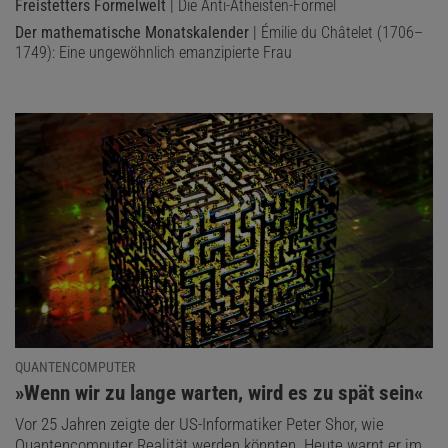
Freistetters Formelwelt
| Die Anti-Atheisten-Formel
Der mathematische Monatskalender
| Émilie du Châtelet (1706–
1749): Eine ungewöhnlich emanzipierte Frau
QUANTENCOMPUTER
:
»Wenn wir zu lange warten, wird es zu spät sein«
Vor 25 Jahren zeigte der US-Informatiker Peter Shor, wie
Quantencomputer Realität werden könnten. Heute warnt er im