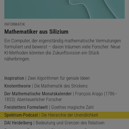
INFORMATIK
LÖSUNG ANZEIGEN
:
Mathematiker aus Silizium
Ein Computer, der eigenständig mathematische Vermutungen
formuliert und beweist – davon träumen viele Forscher. Neue
Diesen Artikel empfehlen:
KI-Methoden könnten die Zukunftsvision ein Stück
näherbringen.
Heinrich Hemme
Der Autor ist ein deutscher Physiker und war Hochschullehrer an
Inspiration
| Zwei Algorithmen für geniale Ideen
der FH Aachen.
Knotentheorie
| Die Mathematik des Strickens
Der Mathematische Monatskalender
| François Arago (1786–
1853): Abenteuerlicher Forscher
Freistetters Formelwelt
| Goethes magische Zahl
Spektrum-Podcast
| Die Hierarchie der Unendlichkeit
DAI Heidelberg
| Bedeutung und Grenzen des Relativen