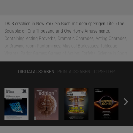
1858 erschien in New York ein Buch mit dem sperrigen Titel »The
Sociable; or, One Thousand and One Home Amusements.
Containing Acting Proverbs; Dramatic Charades; Acting Charades,
or Drawing-room Pantomimes; Musical Burlesques; Tableaux
Vivants; Parlor Games; Games of Action; Forfeits; Science in Sport,
and Parlor Magic; and a Choice Collection of Curious Mental and
Mechanical Puzzles; &c,&c«. Die Autoren des Buches werden nicht
DIGITALAUSGABEN
PRINTAUSGABEN
TOPSELLER
genannt, aber vermutlich stammt es von dem amerikanischen
Dichter George Arnold und dem deutschen Zauberkünstler Wiljalba
Frikell. Darin erschien erstmals das Münzsprungproblem, das sich
seitdem zu einem Klassiker der Unterhaltungsmathematik
entwickelt hat.