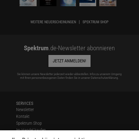
WEITERE NEUERSCHEINUNGEN
SPEKTRUM SHOP
Spektrum
.de-Newsletter abonnieren
JETZT ANMELDEN!
Sie können unsere Newsletter jederzeit wieder abbestellen. Infos zu unserem Umgang
mit Ihren personenbezogenen Daten finden Sie in unserer
Datenschutzerklärung
.
SERVICES
Newsletter
Kontakt
Spektrum Shop
Im Handel kaufen
Presse