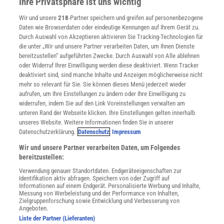
Ihre Privatsphäre ist uns wichtig
Verträge kündigen
Wir und unsere
218
-Partner speichern und greifen auf personenbezogene
Widerruf
Daten wie Browserdaten oder eindeutige Kennungen auf Ihrem Gerät zu.
INFO
Durch Auswahl von Akzeptieren aktivieren Sie Tracking-Technologien für
Mediadaten
die unter „Wir und unsere Partner verarbeiten Daten, um Ihnen Dienste
bereitzustellen“ aufgeführten Zwecke. Durch Auswahl von Alle ablehnen
Datenschutz
oder Widerruf Ihrer Einwilligung werden diese deaktiviert. Wenn Tracker
Nutzungsbedingungen
deaktiviert sind, sind manche Inhalte und Anzeigen möglicherweise nicht
Cookie-Einstellungen
mehr so relevant für Sie. Sie können dieses Menü jederzeit wieder
Utiq verwalten
aufrufen, um Ihre Einstellungen zu ändern oder Ihre Einwilligung zu
Nutzungsbasierte Onlinewerbung
widerrufen, indem Sie auf den Link Voreinstellungen verwalten am
Alle Artikel
unteren Rand der Webseite klicken. Ihre Einstellungen gelten innerhalb
unseres Website. Weitere Informationen finden Sie in unserer
Impressum
Datenschutzerklärung.
Datenschutz
Impressum
WEITERE ANGEBOTE
Wir und unsere Partner verarbeiten Daten, um Folgendes
Angebote für Schulen
bereitzustellen:
Angebote für Institutionen
Verwendung genauer Standortdaten. Endgeräteeigenschaften zur
Sprachen lernen mit Gymglish
Identifikation aktiv abfragen. Speichern von oder Zugriff auf
Lexika
Informationen auf einem Endgerät. Personalisierte Werbung und Inhalte,
Messung von Werbeleistung und der Performance von Inhalten,
Für Spektrum schreiben
Zielgruppenforschung sowie Entwicklung und Verbesserung von
Zugänglichkeitserklärung
Angeboten.
Liste der Partner (Lieferanten)
WEBSEITEN