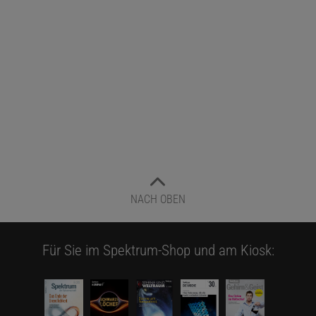
NACH OBEN
Für Sie im Spektrum-Shop und am Kiosk: