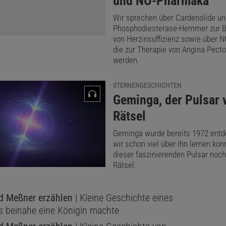
und NO-Pharmaka
Wir sprechen über Cardenolide un
Phosphodiesterase-Hemmer zur 
von Herzinsuffizienz sowie über 
die zur Therapie von Angina Pecto
werden.
STERNENGESCHICHTEN
:
Geminga, der Pulsar v
Rätsel
Geminga wurde bereits 1972 entd
wir schon viel über ihn lernen kon
dieser faszinierenden Pulsar noc
Rätsel.
 Meßner erzählen
| Kleine Geschichte eines
as beinahe eine Königin machte