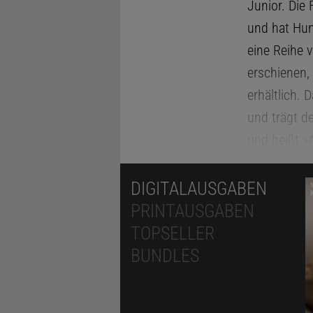
Junior. Die 
und hat Hun
eine Reihe 
erschienen,
erhältlich.
und trägt d
und heißt »
Buch »The B
DIGITALAUSGABEN
PRINTAUSGABEN
TOPSELLER
BUNDLES