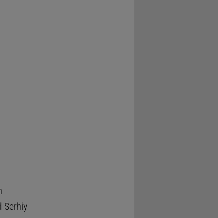
n
 Serhiy