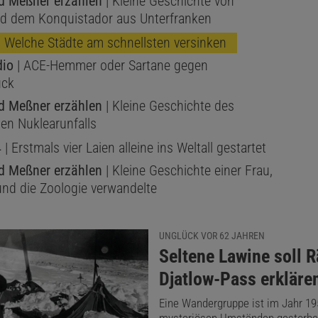
 Meßner erzählen
| Kleine Geschichte von
d dem Konquistador aus Unterfranken
 Welche Städte am schnellsten versinken
dio
| ACE-Hemmer oder Sartane gegen
uck
 Meßner erzählen
| Kleine Geschichte des
len Nuklearunfalls
4
| Erstmals vier Laien alleine ins Weltall gestartet
 Meßner erzählen
| Kleine Geschichte einer Frau,
 und die Zoologie verwandelte
UNGLÜCK VOR 62 JAHREN
:
Seltene Lawine soll 
Djatlow-Pass erkläre
Eine Wandergruppe ist im Jahr 19