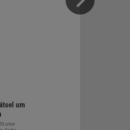
Rätsel um
n
59 unter