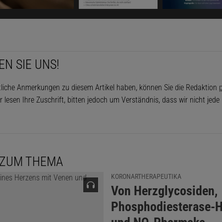
seite dieses 4×4-feldigen Quadrates fehlen zwei halbe Fel
 die Figur in fünf deckungsgleiche Teile. Dabei gelten zwei
er voneinander sind, auch als deckungsgleich.
EN SIE UNS!
EIGEN
tliche Anmerkungen zu diesem Artikel haben, können Sie die Redaktion
p
kel empfehlen:
r lesen Ihre Zuschrift, bitten jedoch um Verständnis, dass wir nicht jed
Heinrich Hemme
Der Autor ist ein deutscher Physiker und war
Hochschullehrer an der FH Aachen.
 ZUM THEMA
KORONARTHERAPEUTIKA
:
Von Herzglycosiden,
Phosphodiesterase-