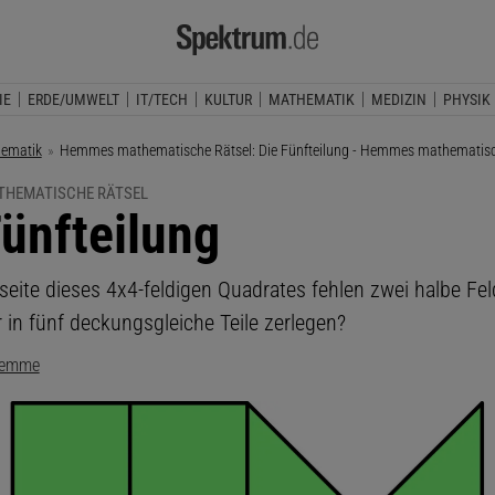
IE
ERDE/UMWELT
IT/TECH
KULTUR
MATHEMATIK
MEDIZIN
PHYSIK
ematik
Aktuelle Seite:
Hemmes mathematische Rätsel: Die Fünfteilung - Hemmes mathematisc
HEMATISCHE RÄTSEL
Fünfteilung
seite dieses 4x4-feldigen Quadrates fehlen zwei halbe Fe
r in fünf deckungsgleiche Teile zerlegen?
Hemme