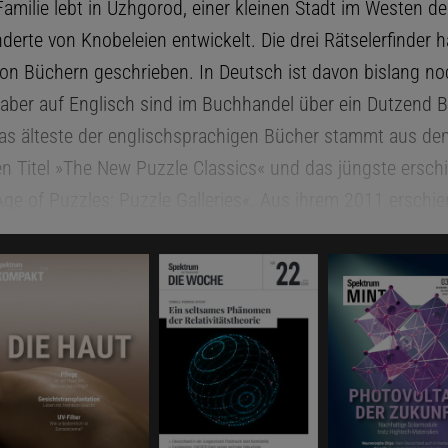
Familie lebt in Uzhgorod, einer kleinen Stadt im Westen de
derte von Knobeleien entwickelt. Die drei Rätselerfinder 
von Büchern geschrieben. In Deutsch ist davon bislang no
 aber auf Englisch sind im Buchhandel über ein Dutzend 
 Das älteste der englischsprachigen Bücher stammt aus d
en Titel »The New Puzzle Classics« und das jüngste ersch
Age of Puzzles: Puzzle Galleries«. Aus ihrem 2011 ersch
ig, Big, Big Book of Brainteasers« stammt die folgende A
Das könnte Sie auch interessieren:
Spektrum Kompakt
Mathematisches Par