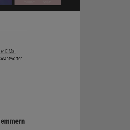
der.
 Teile, die
er E-Mail
e beantworten
Hemmern