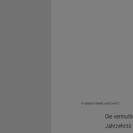
© HEINRICH HEMME (AUSSCHNITT)
Die vermutl
Jahrzehnts 