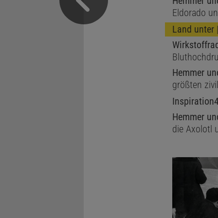
Hemmer und
Eldorado un
Land unter
|
Wirkstoffra
Bluthochdr
Hemmer und
größten zivi
Inspiration
Hemmer und
die Axolotl