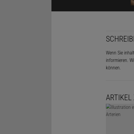
An der Ober
Zerlegen Sie
Spiegelbild
SCHREIB
LÖSUNG ANZ
Wenn Sie inhal
Diesen Arti
informieren. Wi
können.
ARTIKEL