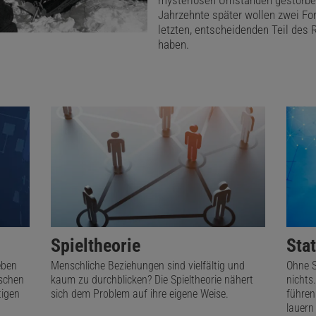
mysteriösen Umständen gestorbe
Jahrzehnte später wollen zwei Fo
letzten, entscheidenden Teil des 
haben.
Spieltheorie
Stat
eben
Menschliche Beziehungen sind vielfältig und
Ohne S
nschen
kaum zu durchblicken? Die Spieltheorie nähert
nichts
tigen
sich dem Problem auf ihre eigene Weise.
führen
lauern 