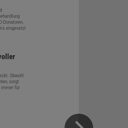
d
Behandlung
NO-Donatoren,
ris eingesetzt
oller
eckt. Obwohl
nten, sorgt
h immer für