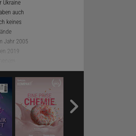
r Ukraine
haben auch
ch keines
Bände
em Jahr 2005
ien 2019
ienenem
ufgabe:
kett