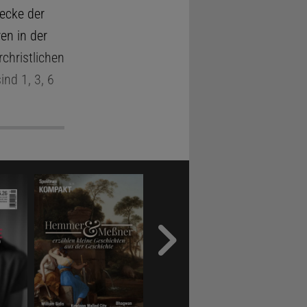
ecke der
en in der
christlichen
ind 1, 3, 6
 –
cker
utendsten
theorie des
, deren