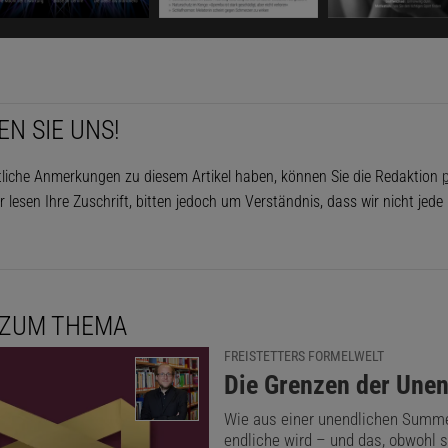
 erst hundert Jahre später übertroffen wurde. Im Jahre 16
n 26-jährigen Deutschen Gottfried Wilhelm Leibniz (1646-1
s Lebens bedeutendes als Philosoph, Mathematiker, Diplo
toriker, Politiker und Bibliothekar leistete und als letzter
EN SIE UNS!
ehrter in die Geschichte einging. Beispielsweise entwickel
tliche Anmerkungen zu diesem Artikel haben, können Sie die Redaktion
p
g mit Newton und unabhängig von diesem die Differential- 
r lesen Ihre Zuschrift, bitten jedoch um Verständnis, dass wir nicht jed
hnung.
lte Leibniz eine Aufgabe, die dieser auch schnell lösen k
e groß ist die Summe der Kehrwerte aller Dreieckszahlen?
 ZUM THEMA
EIGEN
FREISTETTERS FORMELWELT
:
Die Grenzen der Unen
kel empfehlen:
Wie aus einer unendlichen Summ
endliche wird – und das, obwohl 