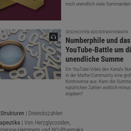
noch unendlich viele Summanden 
Heinrich Hemme
Der Autor ist ein deutscher Physiker und war
Hochschullehrer an der FH Aachen.
GESCHICHTEN AUS DER MATHEMATIK
:
Numberphile und das
YouTube-Battle um d
unendliche Summe
Ein YouTube-Video des Kanals Num
in der Mathe-Community eine gro
Kontroverse aus: Kann die Summe 
natürlichen Zahlen wirklich minus
ergeben?
Strukturen
| Dreieckszahlen
rapeutika
| Von Herzglycosiden,
sterase-Hemmern und NO-Pharmaka