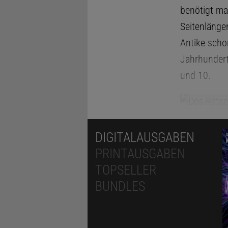
benötigt ma
Seitenlängen
Antike scho
Jahrhundert 
und 10.
DIGITALAUSGABEN
PRINTAUSGABEN
TOPSELLER
BUNDLES
Der Niederl
Mathematike
Lichtes, en