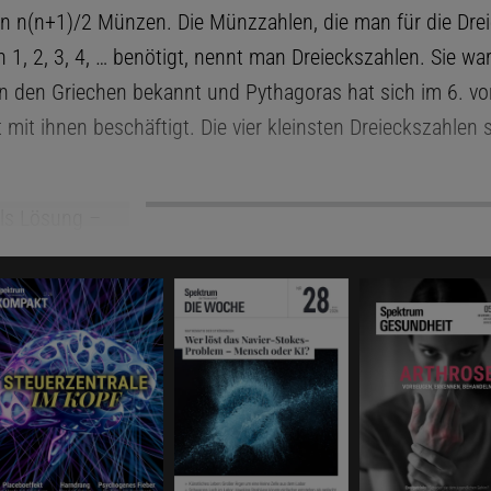
n n(n+1)/2 Münzen. Die Münzzahlen, die man für die Drei
 1, 2, 3, 4, … benötigt, nennt man Dreieckszahlen. Sie war
n den Griechen bekannt und Pythagoras hat sich im 6. vor
mit ihnen beschäftigt. Die vier kleinsten Dreieckszahlen s
Das könnte Sie auch interessieren:
Spektrum Kompakt
Des Rätsels Lösung
Mathematische Beweise und ihre Entde
änder Christiaan Huygens (1629-1695) war einer der bede
r und Physiker der 17. Jahrhunderts. Er schuf die Wellen
tdeckte den ersten Saturnmond und erfand eine Pendeluhr