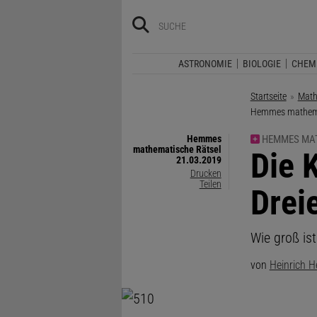
ASTRONOMIE
BIOLOGIE
CHEM
Startseite
Math
Aktuelle Seite:
Hemmes mathemat
Hemmes
HEMMES MAT
mathematische Rätsel
:
Die 
21.03.2019
Drucken
Teilen
Drei
Wie groß is
von
Heinrich 