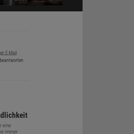
72 traf er
716), der im
mat,
te er
er E-Mail
und
e beantworten
onnte. Sie
dlichkeit
e eine
sie immer