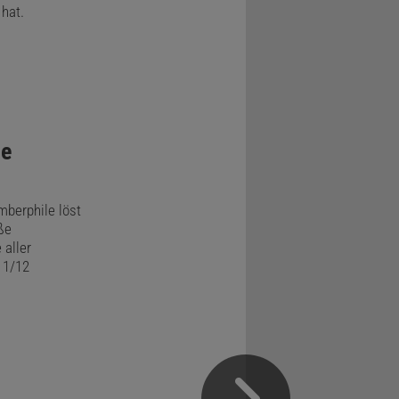
hat.
ie
berphile löst
ße
aller
 1/12