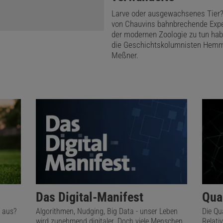
Larve oder ausgewachsenes Tier
von Chauvins bahnbrechende Exp
der modernen Zoologie zu tun hab
die Geschichtskolumnisten Hem
Meßner.
Das Digital-Manifest
Qua
 aus?
Algorithmen, Nudging, Big Data - unser Leben
Die Qu
wird zunehmend digitaler. Doch viele Menschen
Relati