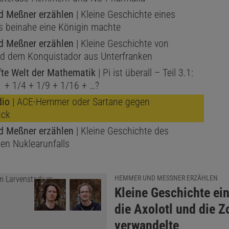
 Meßner erzählen
| Kleine Geschichte eines
as beinahe eine Königin machte
 Meßner erzählen
| Kleine Geschichte von
d dem Konquistador aus Unterfranken
fte Welt der Mathematik
| Pi ist überall – Teil 3.1:
1 + 1/4 + 1/9 + 1/16 + …?
dio
| ACE-Hemmer oder Sartane gegen
uck
 Meßner erzählen
| Kleine Geschichte des
len Nuklearunfalls
HEMMER UND MESSNER ERZÄHLEN
:
Kleine Geschichte ein
die Axolotl und die Z
verwandelte