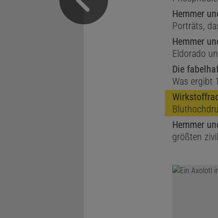
Hemmer und
Porträts, d
Hemmer und
Eldorado un
Die fabelha
Was ergibt 
Wirkstoffra
Bluthochdr
Hemmer und
größten zivi