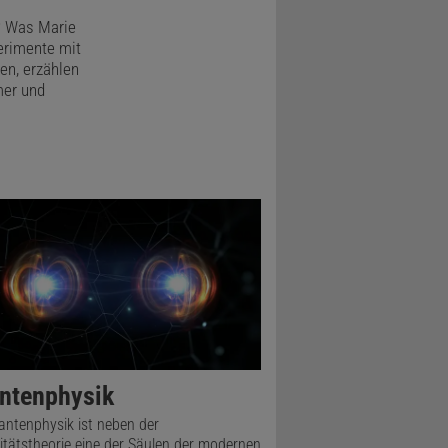
? Was Marie
erimente mit
en, erzählen
mer und
ntenphysik
antenphysik ist neben der
vitätstheorie eine der Säulen der modernen