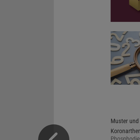
Muster und 
Koronarthe
Phosphodie