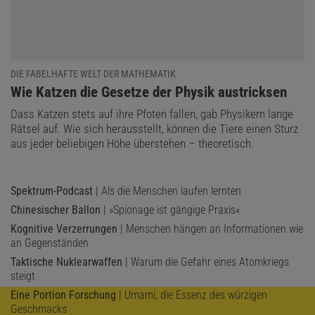
DIE FABELHAFTE WELT DER MATHEMATIK
:
Wie Katzen die Gesetze der Physik austricksen
Dass Katzen stets auf ihre Pfoten fallen, gab Physikern lange
Rätsel auf. Wie sich herausstellt, können die Tiere einen Sturz
aus jeder beliebigen Höhe überstehen – theoretisch.
Spektrum-Podcast
| Als die Menschen laufen lernten
Chinesischer Ballon
| »Spionage ist gängige Praxis«
Kognitive Verzerrungen
| Menschen hängen an Informationen wie
an Gegenständen
Taktische Nuklearwaffen
| Warum die Gefahr eines Atomkriegs
steigt
Eine Portion Forschung
| Umami, die Essenz des würzigen
Geschmacks