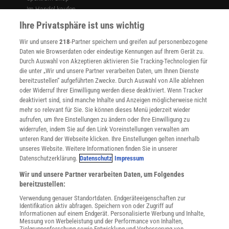
Im Handel kaufen
Presse
Ihre Privatsphäre ist uns wichtig
Verträge kündigen
Wir und unsere
218
-Partner speichern und greifen auf personenbezogene
Widerruf
Daten wie Browserdaten oder eindeutige Kennungen auf Ihrem Gerät zu.
INFO
Durch Auswahl von Akzeptieren aktivieren Sie Tracking-Technologien für
Mediadaten
die unter „Wir und unsere Partner verarbeiten Daten, um Ihnen Dienste
bereitzustellen“ aufgeführten Zwecke. Durch Auswahl von Alle ablehnen
Datenschutz
oder Widerruf Ihrer Einwilligung werden diese deaktiviert. Wenn Tracker
Nutzungsbedingungen
deaktiviert sind, sind manche Inhalte und Anzeigen möglicherweise nicht
Cookie-Einstellungen
mehr so relevant für Sie. Sie können dieses Menü jederzeit wieder
Utiq verwalten
aufrufen, um Ihre Einstellungen zu ändern oder Ihre Einwilligung zu
Nutzungsbasierte Onlinewerbung
widerrufen, indem Sie auf den Link Voreinstellungen verwalten am
Alle Artikel
unteren Rand der Webseite klicken. Ihre Einstellungen gelten innerhalb
unseres Website. Weitere Informationen finden Sie in unserer
Impressum
Datenschutzerklärung.
Datenschutz
Impressum
WEITERE ANGEBOTE
Wir und unsere Partner verarbeiten Daten, um Folgendes
Angebote für Schulen
bereitzustellen:
Angebote für Institutionen
Verwendung genauer Standortdaten. Endgeräteeigenschaften zur
Sprachen lernen mit Gymglish
Identifikation aktiv abfragen. Speichern von oder Zugriff auf
Lexika
Informationen auf einem Endgerät. Personalisierte Werbung und Inhalte,
Messung von Werbeleistung und der Performance von Inhalten,
Für Spektrum schreiben
Zielgruppenforschung sowie Entwicklung und Verbesserung von