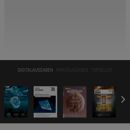
© NORBERT TREITZ (AUSSCHNITT)
DIGITALAUSGABEN
PRINTAUSGABEN
TOPSELLER
Zerschneiden Sie bitte das große regelmäßige Neuneck in 10
Polygone und legen Sie daraus die 4 kleinen (oder umgekehrt).
Eines der kleinen Neunecke liegt als Ganzes mitten im großen, die
anderen drei werden auf genau gleiche Weise in je eine Raute und
noch zwei weitere Polygone zerschnitten.