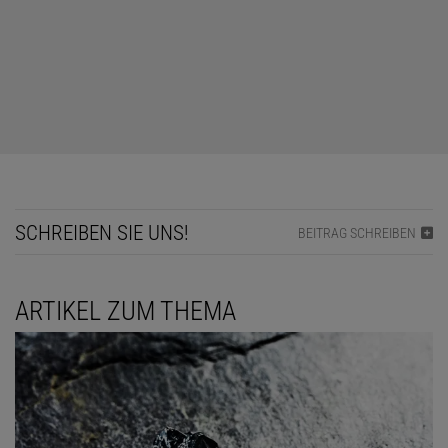
TIPP ANZEIGEN
LÖSUNG ANZEIGEN
SCHREIBEN SIE UNS!
BEITRAG SCHREIBEN
Diesen Artikel empfehlen:
ARTIKEL ZUM THEMA
Norbert Treitz
Norbert Treitz (1944–2017) war Professor für Didaktik der Physik
an der Universität Duisburg-Essen.