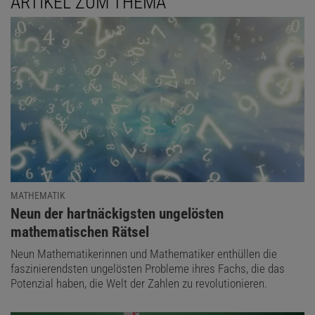
ARTIKEL ZUM THEMA
MATHEMATIK
:
Neun der hartnäckigsten ungelösten
mathematischen Rätsel
LÖSUNG ANZEIGEN
Neun Mathematikerinnen und Mathematiker enthüllen die
faszinierendsten ungelösten Probleme ihres Fachs, die das
Potenzial haben, die Welt der Zahlen zu revolutionieren.
Diesen Artikel empfehlen: