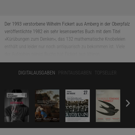
Der 1993 verstorbene Wilhelm Fickert aus Amberg in der Oberpfalz
veröffentlichte 1982 ein sehr lesenswertes Buch mit dem Titel
»Kürübungen zum Denken«, das 132 mathematische Knobeleien
enthält und leider nur noch antiquarisch zu bekommen ist. Viele
der Aufgaben seines Buchs hat Fickert aus älteren
Rätselsammlungen übernommen, aber das folgende Problem
scheint seine eigene Erfindung zu sein.
DIGITALAUSGABEN
PRINTAUSGABEN
TOPSELLER