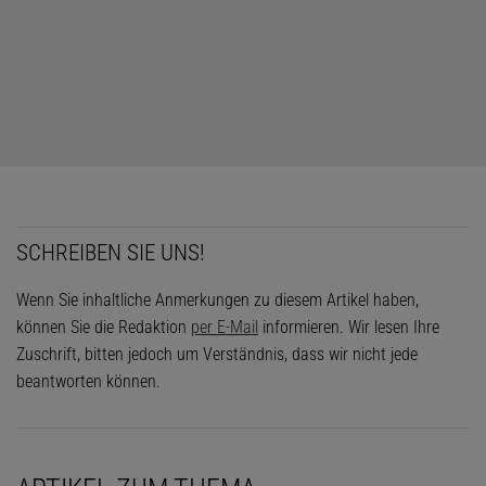
setzen, so dass anschließend alle elf Rechnungen korrekt sind. Die
Gleichheitszeichen selbst und die rechten Seiten der Gleichungen
dürfen nicht verändert werden.
 0 0 0 = 6 1 1 1 = 6 2 2 2 = 6 3 3 3 = 6 4 
Für die meisten Zeilen gibt es mehr als eine Lösung.
SCHREIBEN SIE UNS!
Wenn Sie inhaltliche Anmerkungen zu diesem Artikel haben,
können Sie die Redaktion
per E-Mail
informieren. Wir lesen Ihre
Zuschrift, bitten jedoch um Verständnis, dass wir nicht jede
beantworten können.