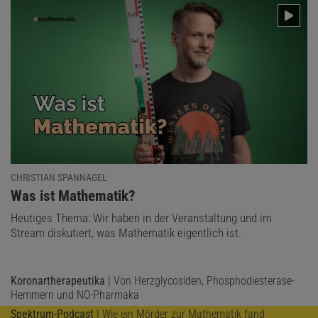
Heinrich Hemme
Der Autor ist ein deutscher Physiker und war Hochschullehrer an
der FH Aachen.
CHRISTIAN SPANNAGEL
:
Was ist Mathematik?
Heutiges Thema: Wir haben in der Veranstaltung und im
Stream diskutiert, was Mathematik eigentlich ist.
Koronartherapeutika
| Von Herzglycosiden, Phosphodiesterase-
Hemmern und NO-Pharmaka
Spektrum-Podcast
| Wie ein Mörder zur Mathematik fand