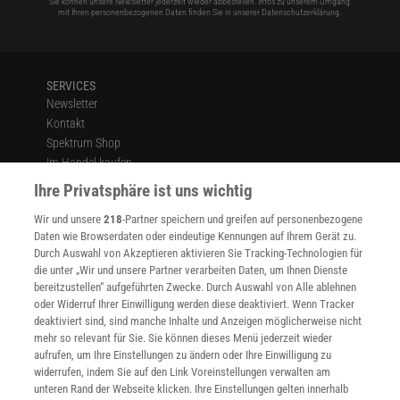
Sie können unsere Newsletter jederzeit wieder abbestellen. Infos zu unserem Umgang
mit Ihren personenbezogenen Daten finden Sie in unserer
Datenschutzerklärung
.
SERVICES
Newsletter
Kontakt
Spektrum Shop
Im Handel kaufen
Presse
Ihre Privatsphäre ist uns wichtig
Verträge kündigen
Wir und unsere
218
-Partner speichern und greifen auf personenbezogene
Widerruf
Daten wie Browserdaten oder eindeutige Kennungen auf Ihrem Gerät zu.
INFO
Durch Auswahl von Akzeptieren aktivieren Sie Tracking-Technologien für
Mediadaten
die unter „Wir und unsere Partner verarbeiten Daten, um Ihnen Dienste
bereitzustellen“ aufgeführten Zwecke. Durch Auswahl von Alle ablehnen
Datenschutz
oder Widerruf Ihrer Einwilligung werden diese deaktiviert. Wenn Tracker
Nutzungsbedingungen
deaktiviert sind, sind manche Inhalte und Anzeigen möglicherweise nicht
Cookie-Einstellungen
mehr so relevant für Sie. Sie können dieses Menü jederzeit wieder
Utiq verwalten
aufrufen, um Ihre Einstellungen zu ändern oder Ihre Einwilligung zu
Nutzungsbasierte Onlinewerbung
widerrufen, indem Sie auf den Link Voreinstellungen verwalten am
Alle Artikel
unteren Rand der Webseite klicken. Ihre Einstellungen gelten innerhalb