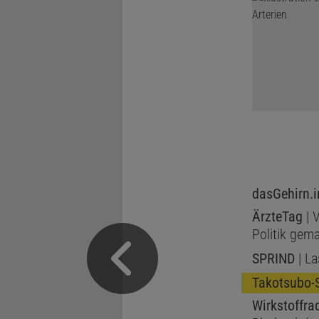
dasGehirn.i
ÄrzteTag
| 
Politik gem
SPRIND
| La
Takotsubo-
Wirkstoffra