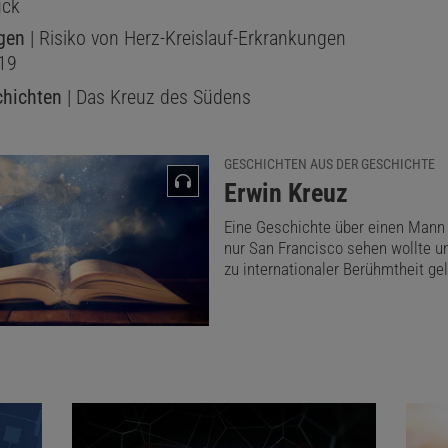
uck
gen
| Risiko von Herz-Kreislauf-Erkrankungen
19
chichten
| Das Kreuz des Südens
GESCHICHTEN AUS DER GESCHICHTE
:
Erwin Kreuz
Eine Geschichte über einen Mann 
nur San Francisco sehen wollte u
zu internationaler Berühmtheit ge