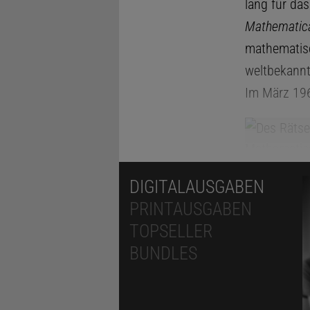
lang für d
Mathematic
mathematisc
weltbekannt
Im März 1965
DIGITALAUSGABEN
PRINTAUSGABEN
TOPSELLER
BUNDLES
Bei dem Spi
(Herz) zu f
die Ausgang