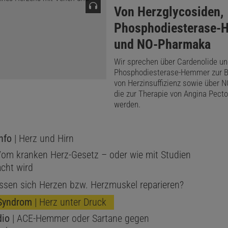
:
Von Herzglycosiden,
Phosphodiesterase-
und NO-Pharmaka
Wir sprechen über Cardenolide un
Phosphodiesterase-Hemmer zur 
von Herzinsuffizienz sowie über 
die zur Therapie von Angina Pecto
werden.
nfo
| Herz und Hirn
Vom kranken Herz-Gesetz – oder wie mit Studien
acht wird
ssen sich Herzen bzw. Herzmuskel reparieren?
Syndrom
| Herz unter Druck
dio
| ACE-Hemmer oder Sartane gegen