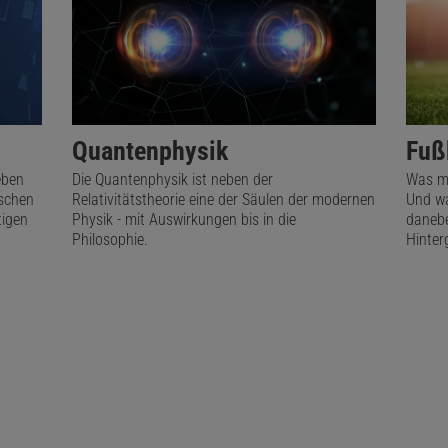
Quantenphysik
Fuß
eben
Die Quantenphysik ist neben der
Was ma
nschen
Relativitätstheorie eine der Säulen der modernen
Und wa
tigen
Physik - mit Auswirkungen bis in die
danebe
Philosophie.
Hinter