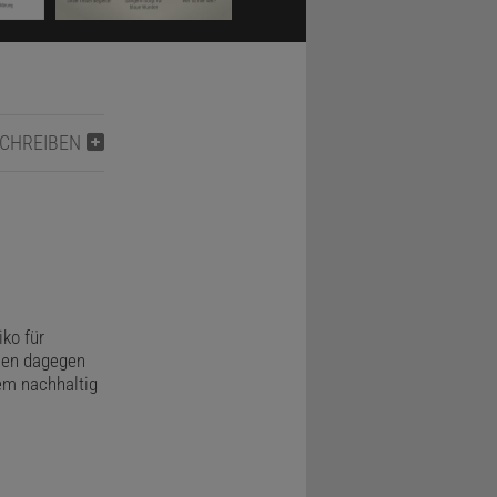
Zug
 als sieben
erin.
, der Fuchs
SCHREIBEN
versucht,
s Spiel
ko für
nen dagegen
em nachhaltig