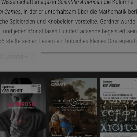
as Wissenschaftsmagazin
Scientific American
die Kolumne
al Games
, in der er unterhaltsam über die Mathematik ber
he Spielereien und Knobeleien vorstellte. Gardner wurde
, und jeden Monat lasen Hunderttausende begeistert sei
 stellte seinen Lesern ein hübsches kleines Strategieräts
Das könnte Sie auch interessieren:
Spektrum Kompakt
Des Rätsels Lösung
Mathematische Beweise und ihre Entde
el »Fuchs und Gans« muss der Fuchs (Kreuz) versuchen, 
angen, und die Gans dem Fuchs aus dem Weg gehen. Die S
sstellung. Dazu machen die beiden immer abwechselnd 