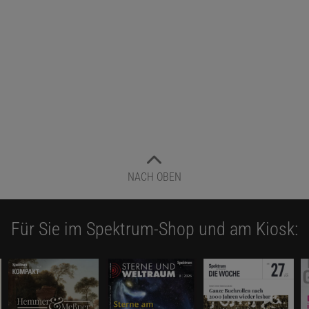
NACH OBEN
Für Sie im Spektrum-Shop und am Kiosk: