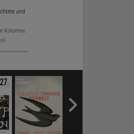
ichtete und
ne Kolumne.
el.
 –
cker
die Gans
kizze zeigt
einen Zug