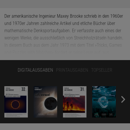
Der amerikanische Ingenieur Maxey Brooke schrieb in den 1960er
und 1970er Jahren zahlreiche Artikel und etliche Bücher über
mathematische Denksportaufgaben. Er verfasste auch eines der
wenigen Werke, die ausschließlich von Streichholzrätseln handeln.
In diesem Buch aus dem Jahr 1973 mit dem Titel »Tricks, Games
and Puzzles with Matches« fordert er seine Leser auf, aus
24 Streichhölzern drei Quadrate zu bilden. Die Aufgabe ist
lächerlich einfach. Als Lösung zeigt Brooke drei Quadrate, die alle
DIGITALAUSGABEN
PRINTAUSGABEN
TOPSELLER
eine Seitenlänge von zwei Hölzern haben. Ich habe diese Aufgabe
für das heutige Rätsel etwas schwerer gemacht. Es gibt mehr als
nur diese eine Lösung, denn die Quadrate können sich auch
überlappen. Die Abbildung zeigt ein Beispiel dafür.