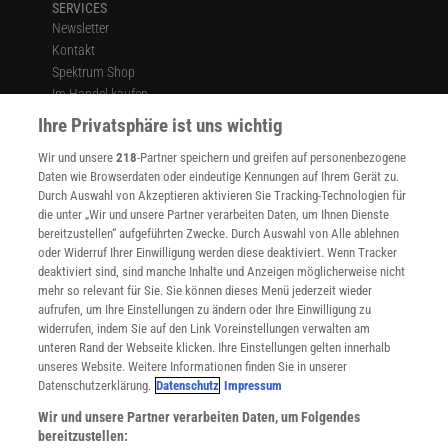
SERVICES
Newsletter
Kontakt
Spektrum Shop
Im Handel kaufen
Presse
Ihre Privatsphäre ist uns wichtig
Verträge kündigen
Wir und unsere
218
-Partner speichern und greifen auf personenbezogene
Widerruf
Daten wie Browserdaten oder eindeutige Kennungen auf Ihrem Gerät zu.
INFO
Durch Auswahl von Akzeptieren aktivieren Sie Tracking-Technologien für
Mediadaten
die unter „Wir und unsere Partner verarbeiten Daten, um Ihnen Dienste
bereitzustellen“ aufgeführten Zwecke. Durch Auswahl von Alle ablehnen
Datenschutz
oder Widerruf Ihrer Einwilligung werden diese deaktiviert. Wenn Tracker
Nutzungsbedingungen
deaktiviert sind, sind manche Inhalte und Anzeigen möglicherweise nicht
Cookie-Einstellungen
mehr so relevant für Sie. Sie können dieses Menü jederzeit wieder
Utiq verwalten
aufrufen, um Ihre Einstellungen zu ändern oder Ihre Einwilligung zu
Nutzungsbasierte Onlinewerbung
widerrufen, indem Sie auf den Link Voreinstellungen verwalten am
Alle Artikel
unteren Rand der Webseite klicken. Ihre Einstellungen gelten innerhalb
unseres Website. Weitere Informationen finden Sie in unserer
Impressum
Datenschutzerklärung.
Datenschutz
Impressum
WEITERE ANGEBOTE
Wir und unsere Partner verarbeiten Daten, um Folgendes
Angebote für Schulen
bereitzustellen:
Angebote für Institutionen