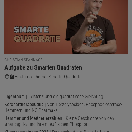
LÖSUNG ANZEIGEN
Diesen Artikel empfehlen:
Heinrich Hemme
Der Autor ist ein deutscher Physiker und war Hochschullehrer an
CHRISTIAN SPANNAGEL
der FH Aachen.
:
Aufgabe zu Smarten Quadraten
🧑‍🏫Heutiges Thema: Smarte Quadrate
Eigenraum
| Existenz und die quadratische Gleichung
Koronartherapeutika
| Von Herzglycosiden, Phosphodiesterase-
Hemmern und NO-Pharmaka
Hemmer und Meßner erzählen
| Kleine Geschichte von den
»matchgirls« und ihrem teuflischen Phosphor