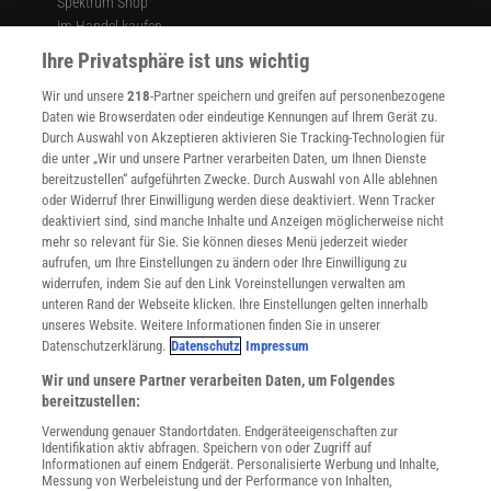
Spektrum Shop
Im Handel kaufen
Presse
Ihre Privatsphäre ist uns wichtig
Verträge kündigen
Wir und unsere
218
-Partner speichern und greifen auf personenbezogene
Widerruf
Daten wie Browserdaten oder eindeutige Kennungen auf Ihrem Gerät zu.
INFO
Durch Auswahl von Akzeptieren aktivieren Sie Tracking-Technologien für
Mediadaten
die unter „Wir und unsere Partner verarbeiten Daten, um Ihnen Dienste
bereitzustellen“ aufgeführten Zwecke. Durch Auswahl von Alle ablehnen
Datenschutz
oder Widerruf Ihrer Einwilligung werden diese deaktiviert. Wenn Tracker
Nutzungsbedingungen
deaktiviert sind, sind manche Inhalte und Anzeigen möglicherweise nicht
Cookie-Einstellungen
mehr so relevant für Sie. Sie können dieses Menü jederzeit wieder
Utiq verwalten
aufrufen, um Ihre Einstellungen zu ändern oder Ihre Einwilligung zu
Nutzungsbasierte Onlinewerbung
widerrufen, indem Sie auf den Link Voreinstellungen verwalten am
Alle Artikel
unteren Rand der Webseite klicken. Ihre Einstellungen gelten innerhalb
unseres Website. Weitere Informationen finden Sie in unserer
Impressum
Datenschutzerklärung.
Datenschutz
Impressum
WEITERE ANGEBOTE
Wir und unsere Partner verarbeiten Daten, um Folgendes
Angebote für Schulen
bereitzustellen:
Angebote für Institutionen
Verwendung genauer Standortdaten. Endgeräteeigenschaften zur
Sprachen lernen mit Gymglish
Identifikation aktiv abfragen. Speichern von oder Zugriff auf
Lexika
Informationen auf einem Endgerät. Personalisierte Werbung und Inhalte,
Messung von Werbeleistung und der Performance von Inhalten,
Für Spektrum schreiben