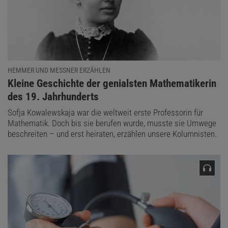
LÖSUNG ANZEIGEN
Diesen Artikel empfehlen:
HEMMER UND MESSNER ERZÄHLEN
Heinrich Hemme
:
Kleine Geschichte der genialsten Mathematikerin
Der Autor ist ein deutscher Physiker und war Hochschullehrer an
des 19. Jahrhunderts
der FH Aachen.
Sofja Kowalewskaja war die weltweit erste Professorin für
Mathematik. Doch bis sie berufen wurde, musste sie Umwege
beschreiten – und erst heiraten, erzählen unsere Kolumnisten.