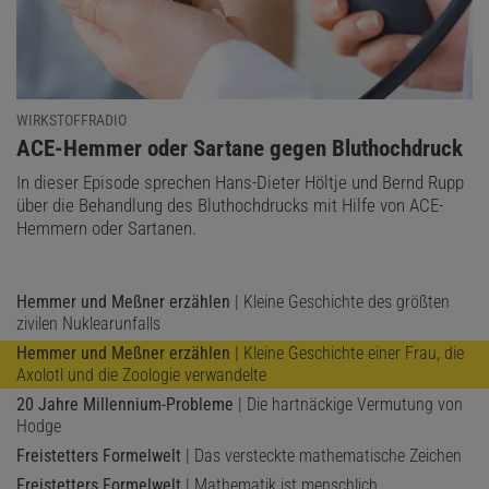
WIRKSTOFFRADIO
:
ACE-Hemmer oder Sartane gegen Bluthochdruck
In dieser Episode sprechen Hans-Dieter Höltje und Bernd Rupp
über die Behandlung des Bluthochdrucks mit Hilfe von ACE-
Hemmern oder Sartanen.
Hemmer und Meßner erzählen
| Kleine Geschichte des größten
zivilen Nuklearunfalls
Hemmer und Meßner erzählen
| Kleine Geschichte einer Frau, die
Axolotl und die Zoologie verwandelte
20 Jahre Millennium-Probleme
| Die hartnäckige Vermutung von
Hodge
Freistetters Formelwelt
| Das versteckte mathematische Zeichen
Freistetters Formelwelt
| Mathematik ist menschlich