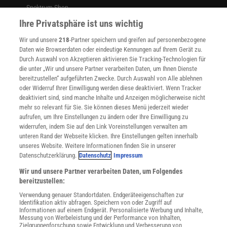
Spektrum Shop
Im Handel kaufen
Ihre Privatsphäre ist uns wichtig
Presse
Wir und unsere
218
-Partner speichern und greifen auf personenbezogene
Verträge kündigen
Daten wie Browserdaten oder eindeutige Kennungen auf Ihrem Gerät zu.
INFO
Durch Auswahl von Akzeptieren aktivieren Sie Tracking-Technologien für
Mediadaten
die unter „Wir und unsere Partner verarbeiten Daten, um Ihnen Dienste
bereitzustellen“ aufgeführten Zwecke. Durch Auswahl von Alle ablehnen
Datenschutz
oder Widerruf Ihrer Einwilligung werden diese deaktiviert. Wenn Tracker
Nutzungsbedingungen
deaktiviert sind, sind manche Inhalte und Anzeigen möglicherweise nicht
Cookie-Einstellungen
mehr so relevant für Sie. Sie können dieses Menü jederzeit wieder
Utiq verwalten
aufrufen, um Ihre Einstellungen zu ändern oder Ihre Einwilligung zu
Nutzungsbasierte Onlinewerbung
widerrufen, indem Sie auf den Link Voreinstellungen verwalten am
Alle Artikel
unteren Rand der Webseite klicken. Ihre Einstellungen gelten innerhalb
unseres Website. Weitere Informationen finden Sie in unserer
Impressum
Datenschutzerklärung.
Datenschutz
Impressum
WEITERE ANGEBOTE
Wir und unsere Partner verarbeiten Daten, um Folgendes
Angebote für Schulen
bereitzustellen:
Angebote für Institutionen
Verwendung genauer Standortdaten. Endgeräteeigenschaften zur
Sprachen lernen mit Gymglish
Identifikation aktiv abfragen. Speichern von oder Zugriff auf
Lexika
Informationen auf einem Endgerät. Personalisierte Werbung und Inhalte,
Messung von Werbeleistung und der Performance von Inhalten,
Für Spektrum schreiben
Zielgruppenforschung sowie Entwicklung und Verbesserung von