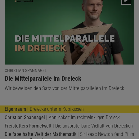
LÖSUNG ANZEIGEN
Diesen Artikel empfehlen:
Norbert Treitz
Norbert Treitz (1944–2017) war Professor für Didaktik der Physik
an der Universität Duisburg-Essen.
CHRISTIAN SPANNAGEL
:
Die Mittelparallele im Dreieck
Wir beweisen den Satz von der Mittelparallelen im Dreieck
Eigenraum
| Dreiecke unterm Kopfkissen
Christian Spannagel
| Ähnlichkeit im rechtwinkligen Dreieck
Freistetters Formelwelt
| Die unvorstellbare Vielfalt von Dreiecken
Die fabelhafte Welt der Mathematik
| Sir Isaac Newton fand Pi im