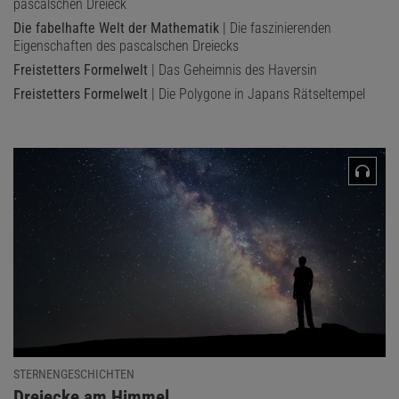
pascalschen Dreieck
Die fabelhafte Welt der Mathematik
| Die faszinierenden
Eigenschaften des pascalschen Dreiecks
Freistetters Formelwelt
| Das Geheimnis des Haversin
Freistetters Formelwelt
| Die Polygone in Japans Rätseltempel
STERNENGESCHICHTEN
:
Dreiecke am Himmel